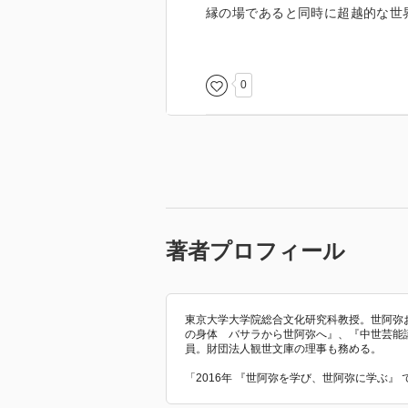
縁の場であると同時に超越的な世
す。境界的な場に無縁空間が出現
考えていただければいいわけです
0
実はこれは中世の一揆の問題とか
無縁平等の人間集団が形成される
ちの集団がぴったり重なってくる
p121-122
著者プロフィール
東京大学大学院総合文化研究科教授。世阿弥
の身体 バサラから世阿弥へ』、『中世芸能
員。財団法人観世文庫の理事も務める。
「2016年 『世阿弥を学び、世阿弥に学ぶ』