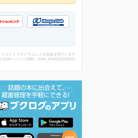
ィリエイトプログラムによる収益を得ています
・本 (208ページ) / ISBN・EAN: 9784000266031