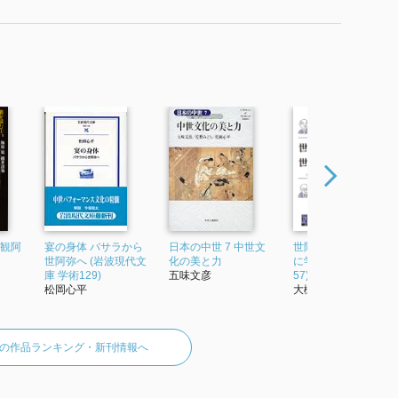
と観阿
宴の身体 バサラから
日本の中世 7 中世文
世阿弥を学び、世阿
世阿弥へ (岩波現代文
化の美と力
に学ぶ (阪大リーブル
庫 学術129)
五味文彦
57)
松岡心平
大槻文藏
の作品ランキング・新刊情報へ