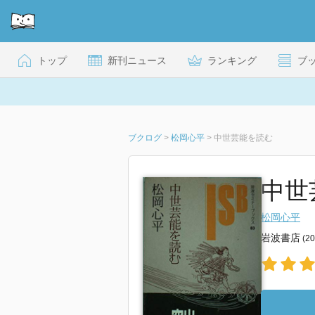
トップ
新刊ニュース
ランキング
ブ
ブクログ
>
松岡心平
>
中世芸能を読む
中世
松岡心平
岩波書店
(2