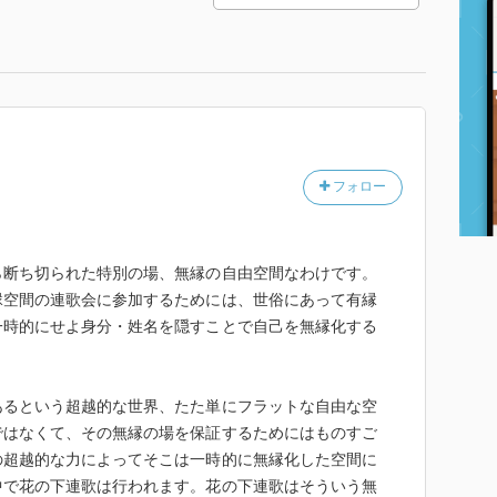
フォロー
ら断ち切られた特別の場、無縁の自由空間なわけです。
縁空間の連歌会に参加するためには、世俗にあって有縁
一時的にせよ身分・姓名を隠すことで自己を無縁化する
あるという超越的な世界、たた単にフラットな自由な空
ではなくて、その無縁の場を保証するためにはものすご
の超越的な力によってそこは一時的に無縁化した空間に
中で花の下連歌は行われます。花の下連歌はそういう無