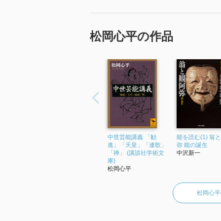
松岡心平の作品
中世芸能講義 「勧
能を読む(1) 翁
進」「天皇」「連歌」
弥 能の誕生
「禅」 (講談社学術文
中沢新一
庫)
松岡心平
松岡心平