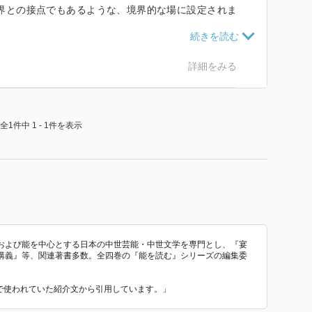
界との接点でもあるような、境界的な場に設定されま
する一つの例として枝垂れ桜の花の下というのがあると
。
詳細をみる
かわってきます。ある種の超越的なパワーを背景として
というのが一揆で、しかも一揆の集団と連歌をやる人た
ような事態が中世の後期には現れてきます。
全1件中 1 - 1件を表示
および能を中心とする日本の中世芸能・中世文学を専門とし、『宴
講義』等、関連著書多数。全四巻の『能を読む』シリーズの編集委
 で使われていた紹介文から引用しています。」