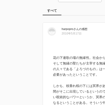
すべて
harpopro
さん
の感想
2010年5月17日
花の下連歌の場の無縁性。社会か
そして無縁の聖たちが主宰する無
の人々である「よろづのもの」は
必要があったということです。
しかも、枝垂れ桜の下には冥界が
間がそこに出現しているというの
い呪術的なパワーというか、冥界
なるということがある。そういう