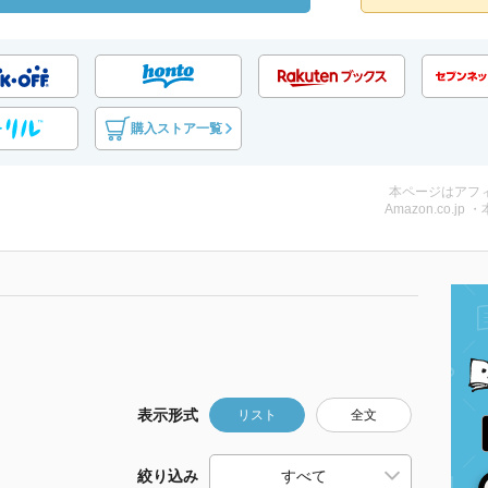
購入ストア一覧
本ページはアフ
Amazon.co.jp 
表示形式
リスト
全文
絞り込み