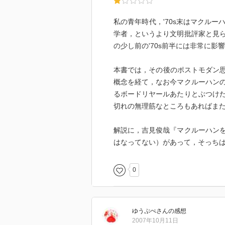
私の青年時代，'70s末はマクル
学者，というより文明批評家と見
の少し前の'70s前半には非常に
本書では，その後のポストモダン思
概念を経て，なお今マクルーハン
るボードリヤールあたりとぶつけ
切れの無理筋なところもあればま
解説に，吉見俊哉『マクルーハン
はなってない）があって，そっち
0
ゆうぷぺ
さん
の感想
2007年10月11日