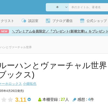
ックリスト
談話室
ブクログ通信
公式ショップ
＼プレミアム会員限定／『プレゼント(新潮文庫)』をプレゼン
NEW
ハンとヴァーチャル世界
ルーハンとヴァーチャル世界 
ブックス)
ァーホロックス
小畑拓也
005年4月26日発売)
3.11
本棚登録 :
27
人
感想 :
4
件