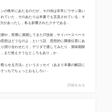
ーハンの晩年にあたるのだが，その頃は非常にウサン臭い
られていた．そのあたりは本書でも言及されている．そ
影響力があったし，私も影響されたクチである．
潮や，実際に展開してきたIT技術，サイバースペース
の思想はどうなのよ，という話．思想的に隣接位置にあ
たり摺り合わせたり，デリダで漉してみたり．賞味期限
た，まだ使えそうなところもあり，か．
を甦らせる方法』というエッセイ（あまり本書の解説に
はそっちでちょっとおもしろい．
詳細をみる