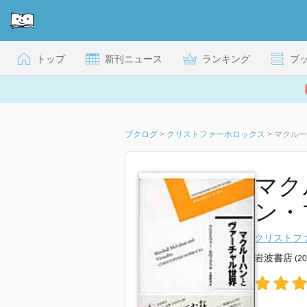
トップ
新刊ニュース
ランキング
ブ
ブクログ
>
クリストファーホロックス
>
マクルー
マク
ン・
クリストフ
岩波書店
(2