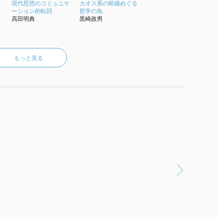
現代思想のコミュニケ
カオス系の暗礁めぐる
ーション的転回
哲学の魚
高田明典
黒崎政男
もっと見る