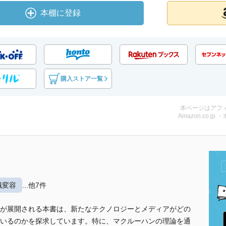
本棚に登録
購入ストア一覧
本ページはアフ
Amazon.co.jp 
識変容
...他7件
が展開される本書は、新たなテクノロジーとメディアがどの
いるのかを探求しています。特に、マクルーハンの理論を通