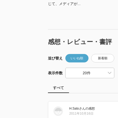
じて、メディアが...
感想・レビュー・書評
並び替え
いいね順
新着順
表示件数
すべて
H.Sato
さん
の感想
2011年10月16日