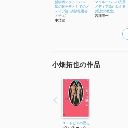
哲学者マクルーハン
マクルーハンの光景
知の抗争史としてのメ
メディア論がみえる
ディア論 (講談社選書
(理想の教室)
メチエ)
宮澤淳一
中澤豊
小畑拓也の作品
ユートピアの歴史
グレゴリー・クレ...