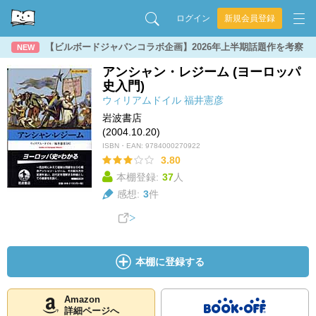
ログイン
新規会員登録
【ビルボードジャパンコラボ企画】2026年上半期話題作を考察
NEW
アンシャン・レジーム (ヨーロッパ
史入門)
ウィリアムドイル
福井憲彦
岩波書店
(2004.10.20)
ISBN・EAN:
9784000270922
3.80
本棚登録:
37
人
感想:
3
件
本棚に登録する
Amazon
詳細ページへ