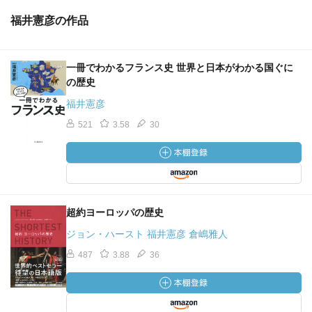
福井憲彦の作品
一冊でわかるフランス史 世界と日本がわかる国ぐに
の歴史
福井憲彦
521
3.58
30
超約ヨーロッパの歴史
ジョン・ハースト 福井憲彦 倉嶋雅人
487
3.88
36