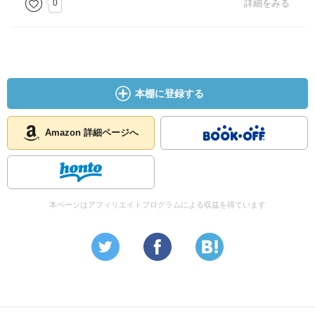
0
詳細をみる
［ ＰＯＰ ］
［ おすすめ度 ］
本棚に登録する
☆☆☆☆☆☆☆ おすすめ度
☆☆☆☆☆☆☆ 文章
☆☆☆☆☆☆☆ ストーリー
Amazon 詳細ページへ
☆☆☆☆☆☆☆ メッセージ性
☆☆☆☆☆☆☆ 冒険性
☆☆☆☆☆☆☆ 読後の個人的な満足度
共感度（空振り三振・一部・参った！）
本ページはアフィリエイトプログラムによる収益を得ています
読書の速度（時間がかかった・普通・一気に読んだ）
［ 関連図書 ］
［ 参考となる書評 ］