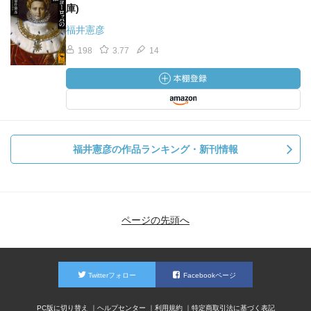
庫)
福井憲彦
198
3.77
14
福井憲彦の作品ランキング・新刊情報
ページの先頭へ
Twitterフォロー
Facebookページ
PC版に切り替え
ヘルプセンター
利用規約
特定商取引法に基づく表記