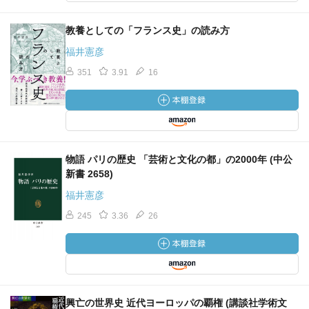
教養としての「フランス史」の読み方
福井憲彦
351
3.91
16
物語 パリの歴史 「芸術と文化の都」の2000年 (中公
新書 2658)
福井憲彦
245
3.36
26
興亡の世界史 近代ヨーロッパの覇権 (講談社学術文