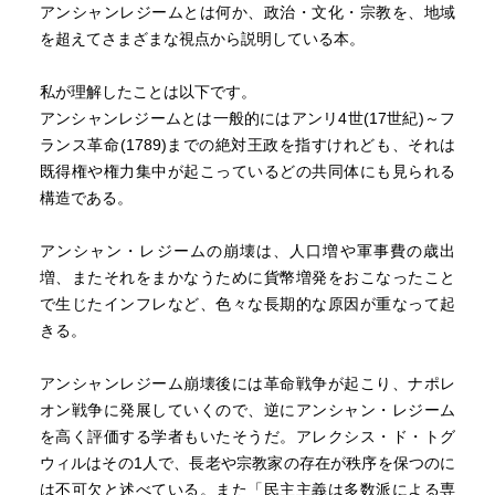
アンシャンレジームとは何か、政治・文化・宗教を、地域
を超えてさまざまな視点から説明している本。
私が理解したことは以下です。
アンシャンレジームとは一般的にはアンリ4世(17世紀)～フ
ランス革命(1789)までの絶対王政を指すけれども、それは
既得権や権力集中が起こっているどの共同体にも見られる
構造である。
アンシャン・レジームの崩壊は、人口増や軍事費の歳出
増、またそれをまかなうために貨幣増発をおこなったこと
で生じたインフレなど、色々な長期的な原因が重なって起
きる。
アンシャンレジーム崩壊後には革命戦争が起こり、ナポレ
オン戦争に発展していくので、逆にアンシャン・レジーム
を高く評価する学者もいたそうだ。アレクシス・ド・トグ
ウィルはその1人で、長老や宗教家の存在が秩序を保つのに
は不可欠と述べている。また「民主主義は多数派による専