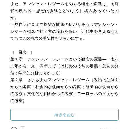
また、アンシャン・レジームをめぐる概念の変遷は、同時
代の政治的・思想的脈絡とどのように絡みあっていたの
か。
一見自明に見えて複雑な問題の広がりをもつアンシャン・
レジーム概念の捉え方の流れを追い、近代史を考えるうえ
でもつこの概念の重要性を明らかにする。
［ 目次 ］
第１章 アンシャン・レジームという観念の変遷―一七八
九年から一九一四年まで（はじめのうちの定義；意見の分
裂；学問的分析に向かって）
第２章 さまざまなアンシャン・レジーム（政治的な側面
からの考察；社会的な側面からの考察；経済的な側面から
の考察；文化的な側面からの考察；ヨーロッパの尺度から
の考察）
第３章 アンシャン・レジームの範囲（アンシャン・レジ
ームの開始期について；アンシャン・レジームの終了期に
続きを読む
ついて）