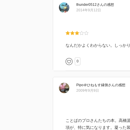
thunder0512
さん
の感想
2014年9月12日
［ 結論 ］
［ コメント ］
なんだかよくわからない。しっか
［ 読了した日 ］
0
Pipo＠ひねもす縁側
さん
の感想
2009年9月9日
ことばのプロさんたちの本。高橋
項が、特に気になります。凝った