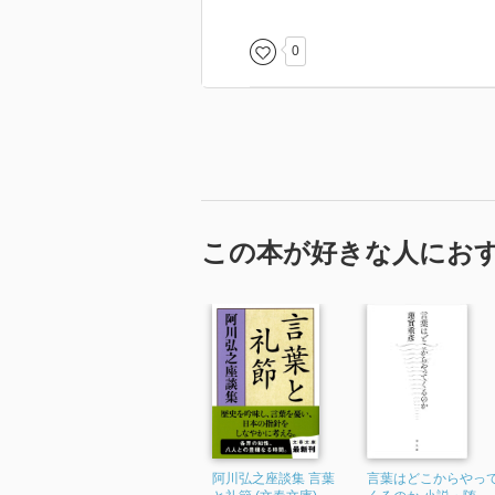
0
この本が好きな人にお
阿川弘之座談集 言葉
言葉はどこからやっ