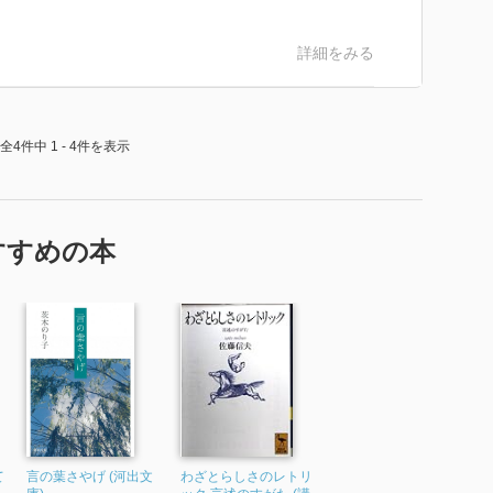
詳細をみる
全4件中 1 - 4件を表示
すすめの本
て
言の葉さやげ (河出文
わざとらしさのレトリ