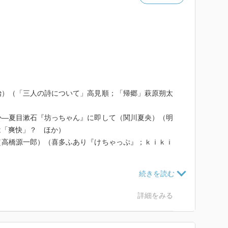
治）（「三人の詩について」高見順；「帰郷」萩原朔太
か―夏目漱石『坊っちゃん』に即して（関川夏央）（明
は「爽快」？ ほか）
（高橋源一郎）（喜多ふあり『けちゃっぷ』；ｋｉｋｉ
化象徴と戦後日本（加藤典洋）
ザ）（岸田國士『紙風船』；三好十郎『その人を知ら
詳細をみる