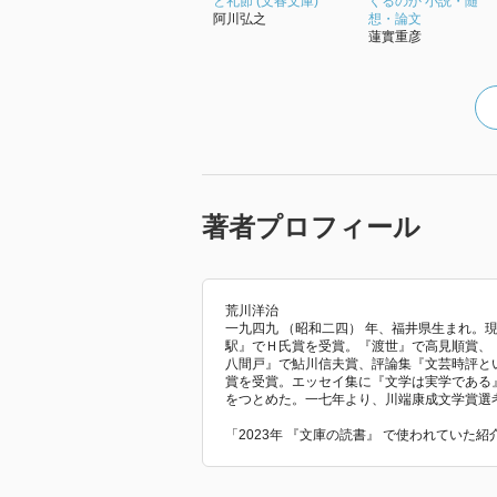
と礼節 (文春文庫)
くるのか 小説・随
阿川弘之
想・論文
蓮實重彦
著者プロフィール
荒川洋治
一九四九 （昭和二四） 年、福井県生まれ。
駅』でＨ氏賞を受賞。『渡世』で高見順賞、
八間戸』で鮎川信夫賞、評論集『文芸時評と
賞を受賞。エッセイ集に『文学は実学である
をつとめた。一七年より、川端康成文学賞選
「2023年 『文庫の読書』 で使われていた