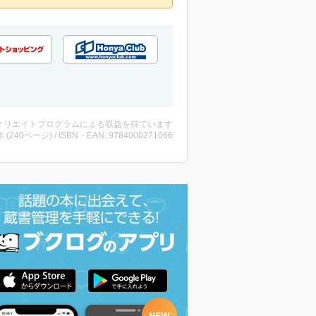
ィリエイトプログラムによる収益を得ています
・本 (240ページ) / ISBN・EAN: 9784000271066