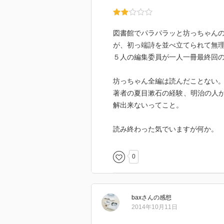
図書館でパラパラッと坊っちゃん
が、初っ端詩を並べ立てられて無
５人の編集委員が一人一冊最終回
坊っちゃん全編は読んだことない
著者の夏目漱石の経験、明治の人
解出来ないってこと。
読み終わった気でいますが何か。
0
bax
さん
の感想
2014年10月11日