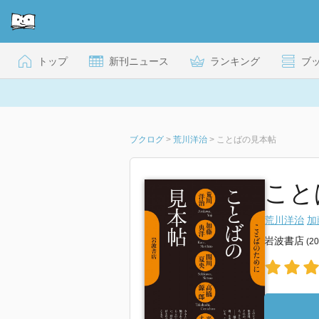
トップ
新刊ニュース
ランキング
ブ
ブクログ
>
荒川洋治
>
ことばの見本帖
こと
荒川洋治
加
岩波書店
(2