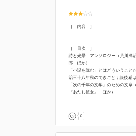
［ 内容 ］
［ 目次 ］
詩と光景 アンソロジー（荒川洋
郎 ほか）
「小説を読む」とはどういうこと
治三十八年秋のできごと；読後感
「次の千年の文学」のための文章
『あたし彼女』 ほか）
さようなら、『ゴジラ』たち―文
演劇のことば―全十幕（平田オリ
ず』 ほか）
0
［ 問題提起 ］