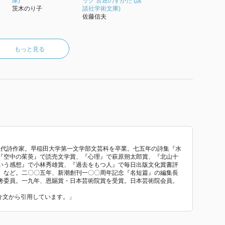
庫)
ック 言述のすがた (講
茨木のり子
談社学術文庫)
佐藤信夫
もっと見る
現代詩作家。早稲田大学第一文学部文芸科を卒業。七五年の詩集『水
『空中の茱萸』で読売文学賞、『心理』で萩原朔太郎賞、『北山十
いう感想』で小林秀雄賞、『過去をもつ人』で毎日出版文化賞書評
』など。二〇〇五年、新潮創刊一〇〇周年記念『名短篇』の編集長
考委員。一九年、恩賜賞・日本芸術院賞を受賞。日本芸術院会員。
紹介文から引用しています。」