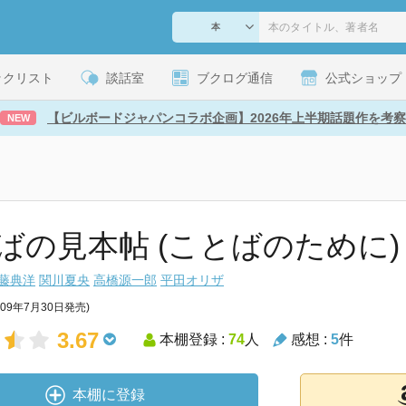
ックリスト
談話室
ブクログ通信
公式ショップ
【ビルボードジャパンコラボ企画】2026年上半期話題作を考察
NEW
ばの見本帖 (ことばのために)
藤典洋
関川夏央
高橋源一郎
平田オリザ
009年7月30日発売)
3.67
本棚登録 :
74
人
感想 :
5
件
本棚に登録