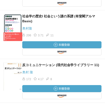
社会学の歴史I 社会という謎の系譜 (有斐閣アルマ
Basic)
奥村隆
206
3.71
11
反コミュニケーション (現代社会学ライブラリー 11)
奥村 隆
172
4.17
8