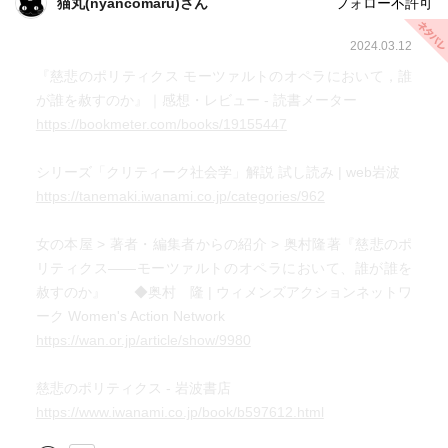
猫丸(nyancomaru)さん
フォロー不許可
2024.03.12
『慈悲のポリティクス モーツァルトのオペラにおいて，誰
が誰を赦すのか』｜感想・レビュー - 読書メーター
https://bookmeter.com/books/19155447
シリーズ「クリティーク社会学」解説 試し読み | web岩波
https://tanemaki.iwanami.co.jp/categories/962
女の本屋 > 著者・編集者からの紹介 > 奥村隆著『慈悲のポ
リティクス――モーツァルトのオペラにおいて、誰が誰を
赦すのか』 ◆奥村 隆 | ウィメンズアクションネットワ
ーク Women's Action Network
https://wan.or.jp/article/show/9980
慈悲のポリティクス - 岩波書店
https://www.iwanami.co.jp/book/b597612.html