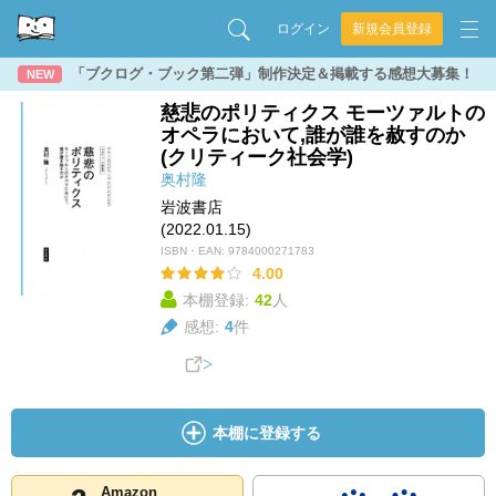
ログイン
新規会員登録
「ブクログ・ブック第二弾」制作決定＆掲載する感想大募集！
NEW
慈悲のポリティクス モーツァルトの
オペラにおいて,誰が誰を赦すのか
(クリティーク社会学)
奥村隆
岩波書店
(2022.01.15)
ISBN・EAN:
9784000271783
4.00
本棚登録:
42
人
感想:
4
件
本棚に登録する
Amazon