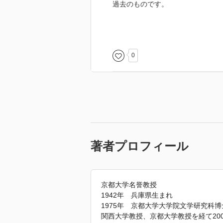
過去のものです。
しかし、当時のギリシャ人が
なにを知ろうとしたかを
視野に入れてみると
0
思いの外身近な学問に思えてきま
ギリシャ語の語源から
フィロソフィア（哲学）を
愛と知の学問として捉えれば
そう難解に構える必要はないのか
著者プロフィール
京都大学名誉教授
1942年 兵庫県生まれ
1975年 京都大学大学院文学研究科
関西大学教授、京都大学教授を経て20