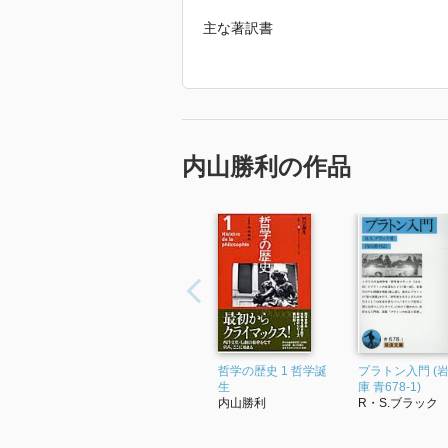
主な著訳書
『ソクラテス以前哲学者断片集』（編
『神と実在へのまなざし』新・哲学講
『対話という思想──プラトンの方法
『哲学の歴史』（編著、中央公論新社
『ここにも神々はいます』哲学塾（岩
クセノポン『ソクラテス言行録１』（
内山勝利の作品
『プラトン『国家』──逆接のユート
アリストテレス『自然学』（岩波書店
『変貌するギリシア哲学』（岩波書店
「2022年 『ソクラテス言行録２』
哲学の歴史 1 哲学誕
プラトン入門 (
生
庫 青678-1)
内山勝利
R・S.ブラック