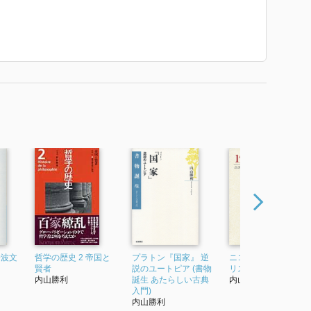
訳、岩波書店）
義（岩波書店）
叙説』双書・現代の哲学（岩波書店）
）
波書店）
京都大学学術出版会）
ピア』書物誕生・あたらしい古典入門（岩波書店）
）
）
 で使われていた紹介文から引用しています。」
岩波文
哲学の歴史 2 帝国と
プラトン『国家』 逆
ニコマコス倫理学 (ア
賢者
説のユートピア (書物
リストテレス全集)
内山勝利
誕生 あたらしい古典
内山勝利
入門)
内山勝利