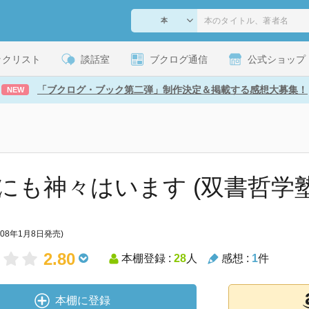
ックリスト
談話室
ブクログ通信
公式ショップ
「ブクログ・ブック第二弾」制作決定＆掲載する感想大募集！
NEW
にも神々はいます (双書哲学塾
008年1月8日発売)
2.80
本棚登録 :
28
人
感想 :
1
件
本棚に登録