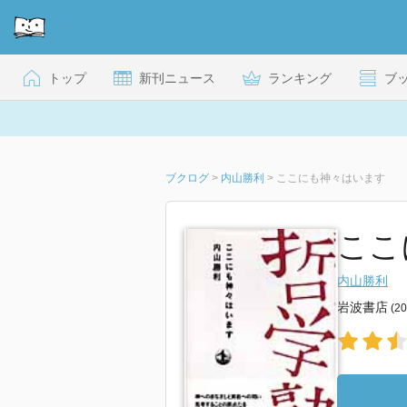
トップ
新刊ニュース
ランキング
ブ
ブクログ
>
内山勝利
>
ここにも神々はいます
ここ
内山勝利
岩波書店
(2