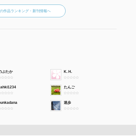
の作品ランキング・新刊情報へ
のぶたか
K. H.
kahki1234
たんご
bunkadana
迷歩