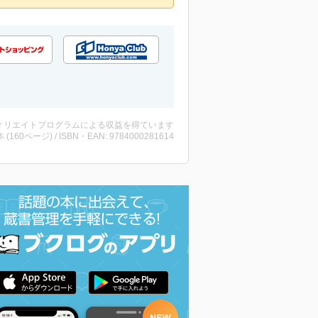
ィリエイトプログラムによる収益を得ています
・本 (160ページ) / ISBN・EAN: 9784000281614