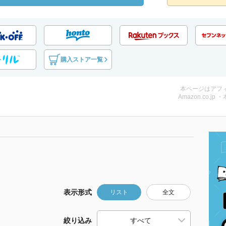
購入ストア一覧
本ページはアフ
Amazon.co.jp 
表示形式
リスト
全文
絞り込み