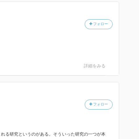
フォロー
に読書をしていると、それぞれが作用を及ぼしあい、相
る。
詳細をみる
とは重要である。
フォロー
れる研究というのがある。そういった研究の一つが本