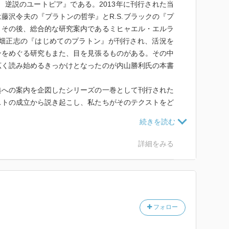
 逆説のユートピア』である。2013年に刊行された当
藤沢令夫の『プラトンの哲学』とR.S.ブラックの『プ
。その後、総合的な研究案内であるミヒャエル・エルラ
中畑正志の『はじめてのプラトン』が刊行され、活況を
ンをめぐる研究もまた、目を見張るものがある。その中
広く読み始めるきっかけとなったのが内山勝利氏の本書
への案内を企図したシリーズの一巻として刊行された
ストの成立から説き起こし、私たちがそのテクストをど
できるようになっているのかを明らかにする。いま私た
どのように確定されたのか、そしてそれぞれの写本がど
かを詳述する本書の記述は感動的でさえある。いま伝わ
詳細をみる
ためではなく、テクストの読みそのものがいかにプラト
を伝える本書は古典を読むことの意味を改めて明らかに
』そのもののテクスト読解に充てられている。本書は
タイルではないものの、プラトン哲学の中でも重要とさ
フォロー
とによって『国家』の全体像を浮き彫りにし、『国家』
のかを明らかにしていく。ただそれはある定まったプラ