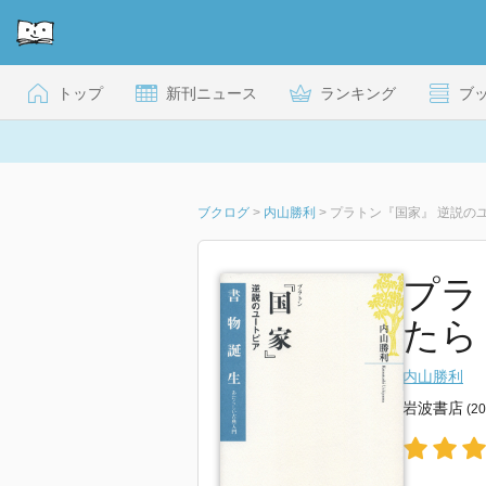
トップ
新刊ニュース
ランキング
ブ
ブクログ
>
内山勝利
>
プラトン『国家』 逆説の
プラ
たら
内山勝利
岩波書店
(2