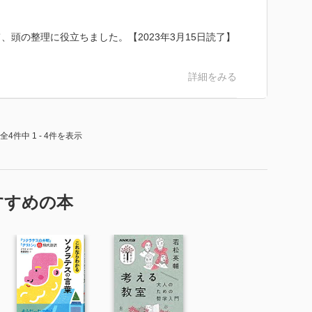
家』というテクストがいかに生き生きとした問いを発
あるかを明らかにしている。本書において長大な『国
頭の整理に役立ちました。【2023年3月15日読了】
示され、読者はギュゲスの指輪や洞窟の比喩といった主
。これらの詳細な解説を通して、おのずと読者は『国
詳細をみる
う。
は、プラトンがその著作においてどこに転換点を置い
人物が入れ代わり立ち代わりそれぞれの言葉で語ってい
いく場面を取り押さえ、プラトンの著述自体の劇的な効
全4件中 1 - 4件を表示
こで語られる登場人物の詩の引用の「仕方」によってプ
に書き出しているのだという指摘はいやが上にも原文を
場人物のそうした鮮やかな描写に加え、プラトン自身が
の叙述は私たちがプラトンの問いかけをどこまで真剣に
すすめの本
国家』が古典たるゆえんを明らかにしているのである。
に薦めたい一冊である。