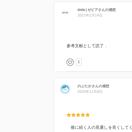
xivia | ゼビア
さん
の感想
2021年2月14日
日々身体を鍛え、歌を歌い、猛烈
乗効果を発揮していることを感じ
参考文献として読了．
やはり、
一過性の単一思考でなく、
1
永続する多面的思考で判断するこ
のぶたか
さん
の感想
2025年12月8日
後に続く人の見通しを良くしてく