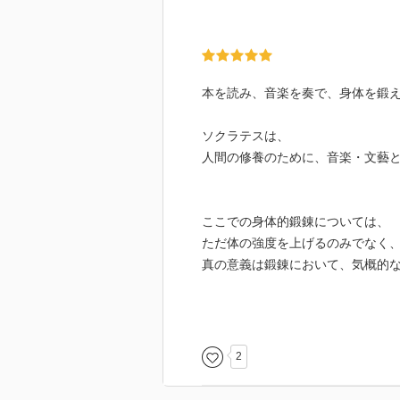
本を読み、音楽を奏で、身体を鍛
ソクラテスは、
人間の修養のために、音楽・文藝
ここでの身体的鍛錬については、
ただ体の強度を上げるのみでなく
真の意義は鍛錬において、気概的な
そして鍛錬においてのみでなく、
「学びや探究」を含んだ高度化さ
を形成する。
2
このバランスが重要だと。