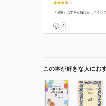
トン哲学の概説とは程遠く、『国
し、いまだに挑発し続けるもので
『国家』の丁寧な解説をしてくれて、
家』という著作のハイライトが提
要な部分の詳細な解説が得られる
0
家』そのものへと導かれるであろ
『国家』解読の部分で印象的なの
ているかという指摘である。登場
く中で、議論ががらりと変わって
果を明らかにしてくれている。そ
ラトンは登場人物の背景を鮮やか
確かめたくなることであろう。登
ソクラテスに語らしめる三つの波
この本が好きな人にお
受け留めうるのかを問いかけ、『
プラトンに興味を持つすべての人