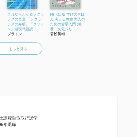
これならわかるソクラ
NHK出版 学びのきほ
テスの言葉 『ソクラ
ん 考える教室 大人の
テスの弁明』『クリト
ための哲学入門 (教
ン』超現代語訳
養・文化シリ...
プラトン
若松英輔
もっと見る
博士課程単位取得退学
05年退職