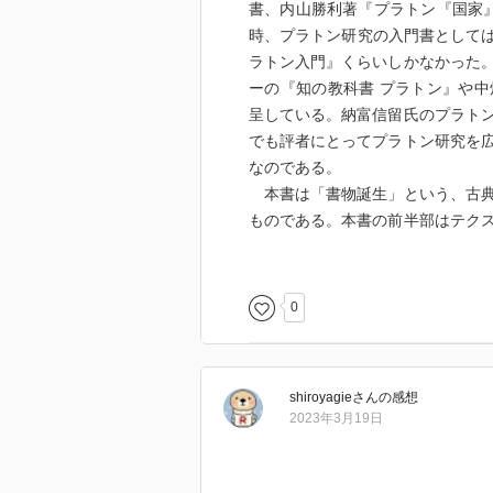
書、内山勝利著『プラトン『国家』
時、プラトン研究の入門書としては
ラトン入門』くらいしかなかった
ーの『知の教科書 プラトン』や
呈している。納富信留氏のプラト
でも評者にとってプラトン研究を
なのである。
本書は「書物誕生」という、古典
ものである。本書の前半部はテク
のようにして手にして読むことが
ちが手にしている校訂本の本文が
のように現代へと伝わってきたの
0
っているテクストをただ有難がる
ンと対峙するかと深く関わること
してくれる。
shiroyagie
さん
の感想
本書の後半部はプラトンの『国家
2023年3月19日
満遍なく拾い上げていくというス
れる箇所を深く掘り下げていくこ
という著作が何を問いかけている