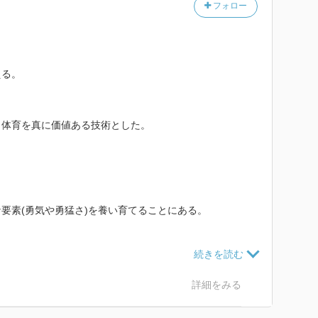
フォロー
える。
と体育を真に価値ある技術とした。
、
要素(勇気や勇猛さ)を養い育てることにある。
れた音楽・文藝とが両者相まって、理想的な個人の素質
詳細をみる