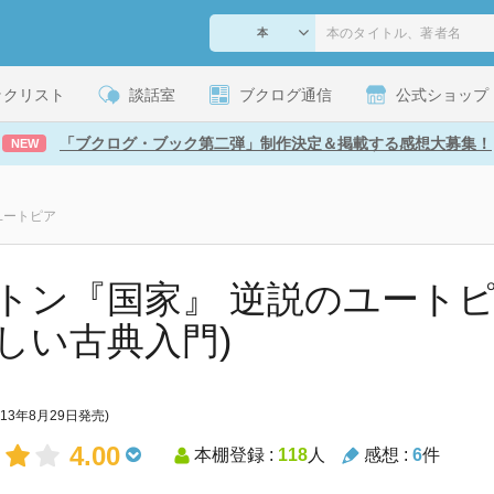
ックリスト
談話室
ブクログ通信
公式ショップ
「ブクログ・ブック第二弾」制作決定＆掲載する感想大募集！
NEW
ユートピア
トン『国家』 逆説のユートピア
しい古典入門)
013年8月29日発売)
4.00
本棚登録 :
118
人
感想 :
6
件