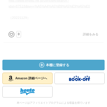
http://www.enpitu.ne.jp/usr8/bin/search?
idst=87518&key=%A5%A4%A5%B9%A5%E9%A5%E0
（20221129）
0
詳細をみる
本棚に登録する
Amazon 詳細ページへ
本ページはアフィリエイトプログラムによる収益を得ています