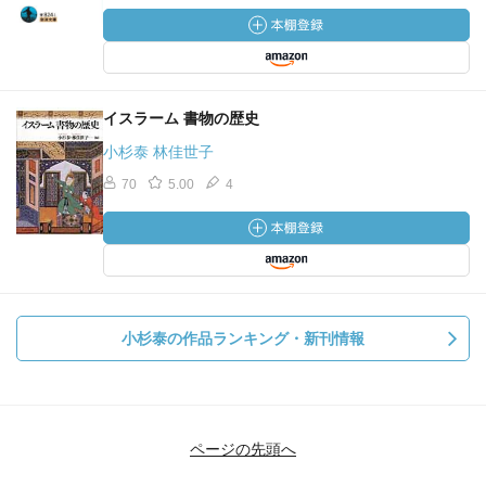
イスラーム 書物の歴史
小杉泰 林佳世子
70
5.00
4
小杉泰の作品ランキング・新刊情報
ページの先頭へ