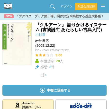
ログイン
新規会員登録
「ブクログ・ブック第二弾」制作決定＆掲載する感想大募集！
NEW
『クルアーン』 語りかけるイスラー
ム (書物誕生 あたらしい古典入門)
小杉泰
岩波書店
(2009.12.22)
ISBN・EAN:
9784000282970
3.00
本棚登録:
78
人
感想:
3
件
本棚に登録する
Amazon
詳細ページへ