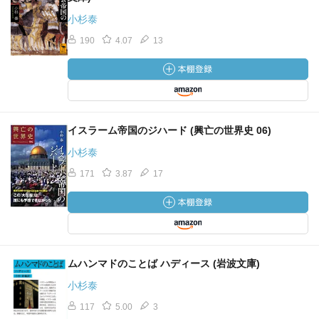
小杉泰
190
4.07
13
イスラーム帝国のジハード (興亡の世界史 06)
小杉泰
171
3.87
17
ムハンマドのことば ハディース (岩波文庫)
小杉泰
117
5.00
3