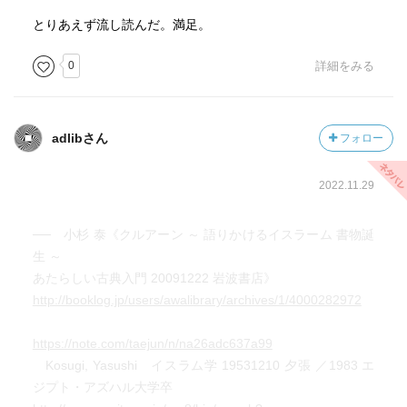
とりあえず流し読んだ。満足。
0
詳細をみる
adlibさん
フォロー
2022.11.29
── 小杉 泰《クルアーン ～ 語りかけるイスラーム 書物誕
生 ～
あたらしい古典入門 20091222 岩波書店》
http://booklog.jp/users/awalibrary/archives/1/4000282972
https://note.com/taejun/n/na26adc637a99
Kosugi, Yasushi イスラム学 19531210 夕張 ／1983 エ
ジプト・アズハル大学卒