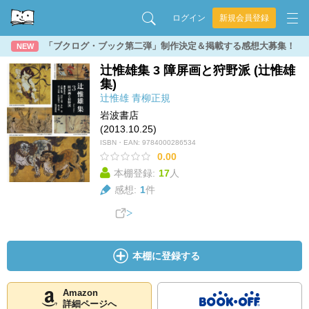
ログイン
新規会員登録
「ブクログ・ブック第二弾」制作決定＆掲載する感想大募集！
NEW
辻惟雄集 3 障屏画と狩野派 (辻惟雄
集)
辻惟雄
青柳正規
岩波書店
(2013.10.25)
ISBN・EAN:
9784000286534
0.00
本棚登録:
17
人
感想:
1
件
本棚に登録する
Amazon
詳細ページへ