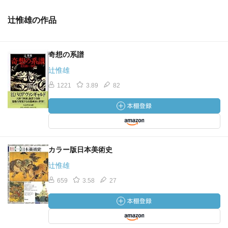
辻惟雄の作品
奇想の系譜
辻惟雄
1221
3.89
82
カラー版日本美術史
辻惟雄
659
3.58
27