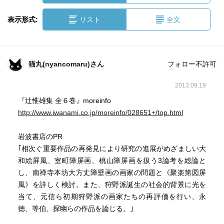
表示形式:
リスト
全文
猫丸(nyancomaru)さん
フォロー不許可
2013.09.19
『辻惟雄集 全６巻』moreinfo
http://www.iwanami.co.jp/moreinfo/028651+/top.html
岩波書店のPR
｢相次ぐ重要作品の再発見により研究の進展がめざましい大
和絵屏風、室町障屏画、桃山障屏画を扱う3論考を総論と
し、南禅寺本坊大方丈障壁画の画家の問題と《聚楽第図屏
風》を詳しく検討。また、狩野派誕生の社会的背景に光を
当て、元信ら初期狩野派の画家たちの再評価を行い、永
徳、等伯、探幽らの作品を論じる。｣