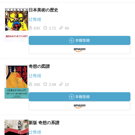
日本美術の歴史
辻惟雄
635
3.72
40
奇想の図譜
辻惟雄
340
3.49
15
新版 奇想の系譜
辻惟雄