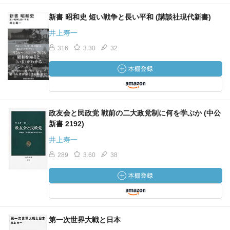
新書 昭和史 短い戦争と長い平和 (講談社現代新書)
井上寿一
316
3.30
32
政友会と民政党 戦前の二大政党制に何を学ぶか (中公
新書 2192)
井上寿一
289
3.60
38
第一次世界大戦と日本