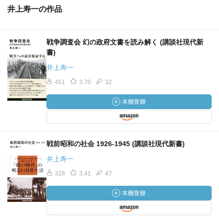
井上寿一の作品
戦争調査会 幻の政府文書を読み解く (講談社現代新
書)
井上寿一
451
3.70
32
戦前昭和の社会 1926-1945 (講談社現代新書)
井上寿一
328
3.41
47