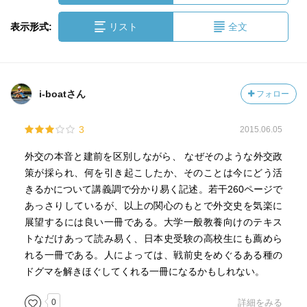
表示形式:
リスト
全文
i-boatさん
フォロー
3
2015.06.05
外交の本音と建前を区別しながら、 なぜそのような外交政
策が採られ、何を引き起こしたか、そのことは今にどう活
きるかについて講義調で分かり易く記述。若干260ページで
あっさりしているが、以上の関心のもとで外交史を気楽に
展望するには良い一冊である。大学一般教養向けのテキス
トなだけあって読み易く、日本史受験の高校生にも薦めら
れる一冊である。人によっては、戦前史をめぐるある種の
ドグマを解きほぐしてくれる一冊になるかもしれない。
0
詳細をみる