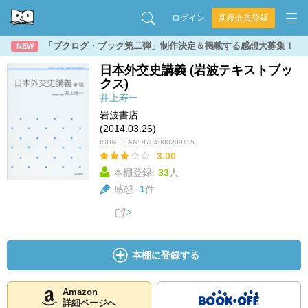
ログイン
新規会員登録
「ブクログ・ブック第二弾」制作決定＆掲載する感想大募集！
NEW
日本外交史講義 (岩波テキストブッ
クス)
井上寿一
岩波書店
(2014.03.26)
ISBN・EAN:
9784000289115
3.00
本棚登録:
33
人
感想:
1
件
本棚に登録する
Amazon
詳細ページへ