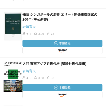
物語 シンガポールの歴史 エリート開発主義国家の
200年 (中公新書)
岩崎育夫
678
3.99
73
入門 東南アジア近現代史 (講談社現代新書)
岩崎育夫
410
3.68
33