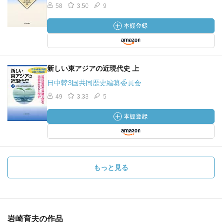
58
3.50
9
新しい東アジアの近現代史 上
日中韓3国共同歴史編纂委員会
49
3.33
5
もっと見る
岩崎育夫の作品