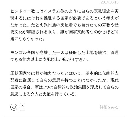
2014.06.16
ヒンドゥー教にはイスラム教のように自らの宗教理念を実
現するにはそれを推進する国家が必要であるという考えが
なかった。たとえ異民族の支配者でも自分たちの宗教や歴
史文化が容認される限り、誰が国家支配者なのかさほど問
題にならなかった。
モンゴル帝国が崩壊した一因は征服した土地を統治、管理
できる能力以上に支配領土が広がりすぎた。
王朝国家では群が強力だったとはいえ、基本的に伝統的支
配者に従属して自らの意思を持つことはなかったが、現代
国家の場合、軍は1つの自律的な政治集団を形成して自らの
意思による介入と支配を行っている。
0
詳細をみる