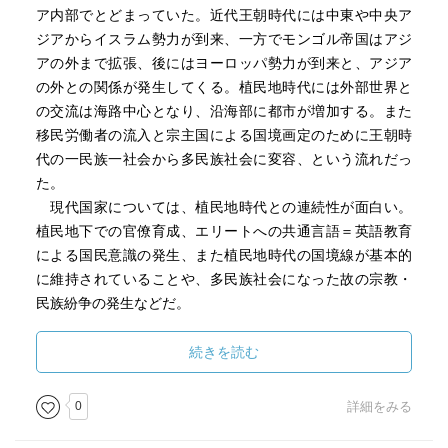
ア内部でとどまっていた。近代王朝時代には中東や中央ア
ジアからイスラム勢力が到来、一方でモンゴル帝国はアジ
アの外まで拡張、後にはヨーロッパ勢力が到来と、アジア
の外との関係が発生してくる。植民地時代には外部世界と
の交流は海路中心となり、沿海部に都市が増加する。また
移民労働者の流入と宗主国による国境画定のために王朝時
代の一民族一社会から多民族社会に変容、という流れだっ
た。
現代国家については、植民地時代との連続性が面白い。
植民地下での官僚育成、エリートへの共通言語＝英語教育
による国民意識の発生、また植民地時代の国境線が基本的
に維持されていることや、多民族社会になった故の宗教・
民族紛争の発生などだ。
続きを読む
0
詳細をみる