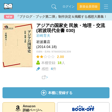
ログイン
新規会員登録
「ブクログ・ブック第二弾」制作決定＆掲載する感想大募集！
NEW
アジアの国家史 民族・地理・交流
(岩波現代全書 030)
岩崎育夫
岩波書店
(2014.04.18)
ISBN・EAN:
9784000291309
2.00
本棚登録:
18
人
感想:
4
件
本棚に登録する
Amazon
詳細ページへ