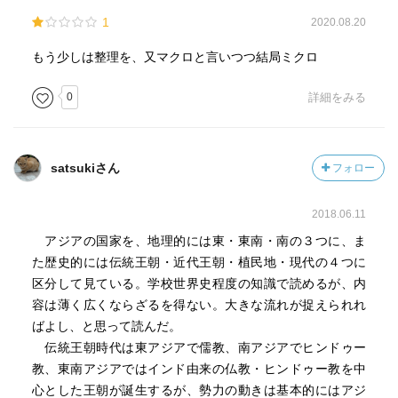
1
2020.08.20
もう少しは整理を、又マクロと言いつつ結局ミクロ
0
詳細をみる
satsukiさん
フォロー
2018.06.11
アジアの国家を、地理的には東・東南・南の３つに、ま
た歴史的には伝統王朝・近代王朝・植民地・現代の４つに
区分して見ている。学校世界史程度の知識で読めるが、内
容は薄く広くならざるを得ない。大きな流れが捉えられれ
ばよし、と思って読んだ。
伝統王朝時代は東アジアで儒教、南アジアでヒンドゥー
教、東南アジアではインド由来の仏教・ヒンドゥー教を中
心とした王朝が誕生するが、勢力の動きは基本的にはアジ