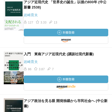
アジア近現代史 「世界史の誕生」以後の800年 (中公
新書 2538)
岩崎育夫
127
3.33
13
入門 東南アジア近現代史 (講談社現代新書)
岩崎育夫
86
3.87
7
アジア政治を見る眼 開発独裁から市民社会へ (中公新
書)