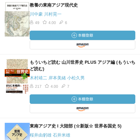
教養の東南アジア現代史
川中豪 川村晃一
49
4.00
6
もういちど読む 山川世界史 PLUS アジア編 (もういち
ど読む)
木村靖二 岸本美緒 小松久男
217
4.00
7
東南アジア史 I 大陸部 (☆新版☆ 世界各国史 5)
桜井由躬雄 石井米雄