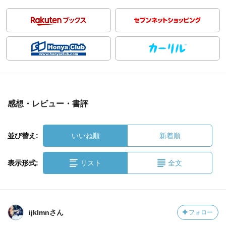
感想・レビュー・書評
並び替え:
いいね順
新着順
表示形式:
リスト
全文
ijklmnさん
フォロー