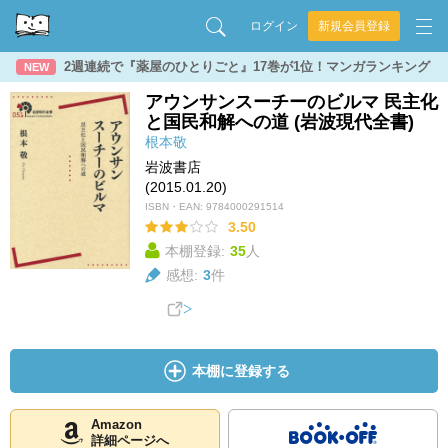
ログイン
新規会員登録
2週連続で『薬屋のひとりごと』17巻が1位！マンガランキング
NEW
アウンサンスーチーのビルマ 民主化
と国民和解への道 (岩波現代全書)
根本敬
岩波書店
(2015.01.20)
ISBN・EAN:
9784000291514
3.50
本棚登録:
35
人
感想:
3
件
本棚に登録する
Amazon
詳細ページへ