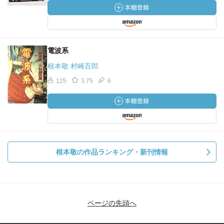
電波系
根本敬 村崎百郎
125
3.75
6
根本敬の作品ランキング・新刊情報
ページの先頭へ