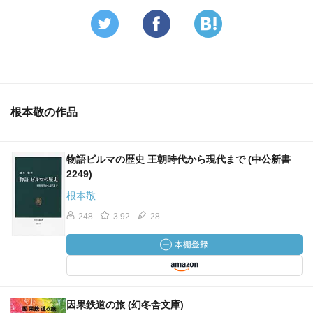
根本敬の作品
物語ビルマの歴史 王朝時代から現代まで (中公新書
2249)
根本敬
248
3.92
28
因果鉄道の旅 (幻冬舎文庫)