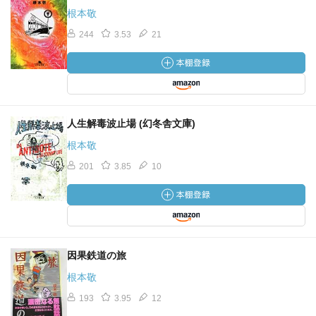
根本敬
244
3.53
21
人生解毒波止場 (幻冬舎文庫)
根本敬
201
3.85
10
因果鉄道の旅
根本敬
193
3.95
12