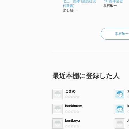
七三一部隊 (講談社現
731部隊全史
代新書)
常石敬一
常石敬一
常石敬一
最近本棚に登録した人
こまめ
honkintom
benikoya