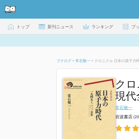
トップ
新刊ニュース
ランキング
ブ
ブクログ
>
常石敬一
>
クロニクル 日本の原子力時代 
クロ
現代
常石敬一
岩波書店
(2