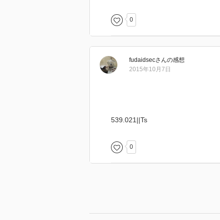
0
fudaidsec
さん
の感想
2015年10月7日
539.021||Ts
0