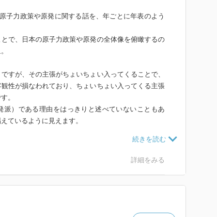
日本の原子力政策や原発に関する話を、年ごとに年表のよう
ことで、日本の原子力政策や原発の全体像を俯瞰するの
象。
）ですが、その主張がちょいちょい入ってくることで、
客観性が損なわれており、ちょいちょい入ってくる主張
です。
発派）である理由をはっきりと述べていないこともあ
唱えているように見えます。
知りたいのであれば、この本を読む価値はあるかもしれ
原発に関する流れを知りたい」とか「もろもろの因果関
詳細をみる
発の仕組みも理解したい」という人には不向きな本なの
めできない本、と言ってよいと思います。