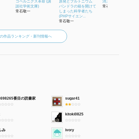
コペルニクス革命 (講
原発とプルトニウム
消えた細菌戦部隊
談社学術文庫)
パンドラの箱を開けて
常石敬一
常石敬一
しまった科学者たち
(PHPサイエン...
常石敬一
の作品ランキング・新刊情報へ
1698265番目の読書家
sugar41
k
kitoki0825
ふみ
ivory