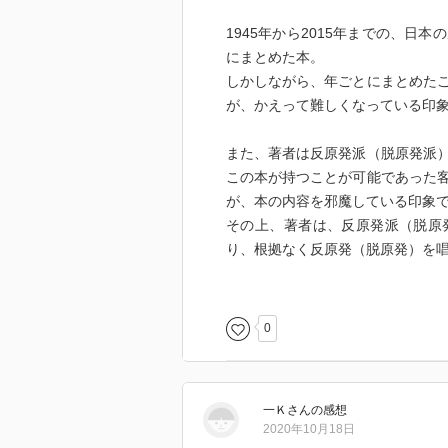
1945年から2015年までの、
にまとめた本。
しかしながら、年ごとにまとめた
が、かえって難しくなっている印
また、著者は反原発派（脱原発派
この本が持つことが可能であった
が、本の内容を邪魔している印象
その上、著者は、反原発派（脱原
り、根拠なく反原発（脱原発）を
単に時系列に沿った事実の羅列を
ませんが、「日本の原子力政策や
0
係を知りたい」とか「原子力や原
で、基本的には、あまり人にお勧
一Ｋ
さん
の感想
2020年10月18日