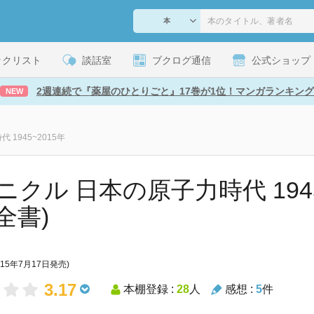
ックリスト
談話室
ブクログ通信
公式ショップ
2週連続で『薬屋のひとりごと』17巻が1位！マンガランキング
NEW
1945~2015年
ニクル 日本の原子力時代 1945~
全書)
015年7月17日発売)
3.17
本棚登録 :
28
人
感想 :
5
件