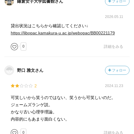
鎌倉女子大学図書館さん
フォロー
2026.05.11
貸出状況はこちらから確認してください↓
https://libopac.kamakura-u.ac.jp/webopac/BB00221179
0
詳細をみる
野口 雅文さん
フォロー
2
2024.11.23
可笑しいから笑うのではない、笑うから可笑しいのだ。
ジェームズランゲ説。
かなり古い心理学理論。
内容的にもあまり面白くない。
0
詳細をみる