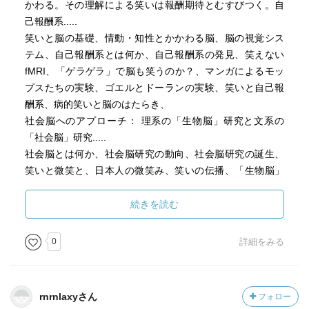
かわる。その理解による笑いは報酬期待とむすびつく。自
己報酬系.....
笑いと脳の基礎、情動・知性とかかわる脳、脳の視覚シス
テム、自己報酬系とは何か、自己報酬系の発見、笑えない
fMRI、「ゲラゲラ」で脳も笑うのか？、マンガによるモッ
プスたちの実験、ゴエルとドーランの実験、笑いと自己報
酬系、病的笑いと脳のはたらき、
社会脳へのアプローチ： 理系の「生物脳」研究と文系の
「社会脳」研究.....
社会脳とは何か、社会脳研究の動向、社会脳研究の誕生、
笑いと微笑と、日本人の微笑み、笑いの伝播、「生物脳」
から「社会脳」へ、笑い脳から見えてくること、
コラム： 呼吸と神様、関西笑い学会、擬音語と擬態語、
続きを読む
0
詳細をみる
rnrnlaxyさん
フォロー