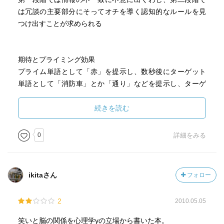
は冗談の主要部分にそってオチを導く認知的なルールを見
つけ出すことが求められる
期待とプライミング効果
プライム単語として「赤」を提示し、数秒後にターゲット
単語として「消防車」とか「通り」などを提示し、ターゲ
ット単語が意味的に全く無関連の「通り」の場合より「消
防車」の方が短くなる。プライム単語と意味的関連がある
続きを読む
（つまり、プライム単語がいわば文脈の役割を果たしてい
る）単語の方が、反応が早いのである。「通り」の場合は
0
詳細をみる
関連性がないので「消防車」よりも遅くなるが、N400は逆
に「通り」のような予測していない単語の出現によって顕
著にあらわれる
ikitaさん
フォロー
ジエームズ・ランゲ説
2
2010.05.05
笑うからおかしい
笑いと脳の関係を心理学yの立場から書いた本。