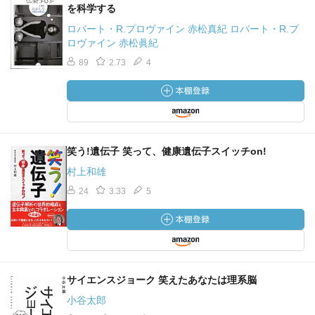
を科学する
ロバート・R.プロヴァイン 赤松真紀 ロバート・R.プ
ロヴァイン 赤松眞紀
89
2.73
4
笑う!遺伝子 笑って、健康遺伝子スイッチon!
村上和雄
24
3.33
5
サイエンスジョーク 笑えたあなたは理系脳
小谷太郎