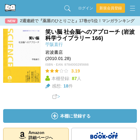
ログイン
新規会員登録
2週連続で『薬屋のひとりごと』17巻が1位！マンガランキング
NEW
笑い脳 社会脳へのアプローチ (岩波
科学ライブラリー 166)
苧阪直行
岩波書店
(2010.01.28)
ISBN・EAN:
9784000295666
3.19
本棚登録:
87
人
感想:
18
件
本棚に登録する
Amazon
詳細ページへ