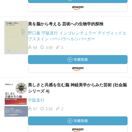
美を脳から考える 芸術への生物学的探検
野口薫 苧阪直行 インゴレンチュラー デイヴィッドエ
プスタイン バーバラヘルツバーガー
69
3.00
3
美しさと共感を生む脳 神経美学からみた芸術 (社会脳
シリーズ 4)
苧阪直行
57
3.50
2