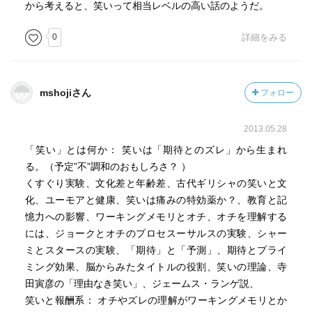
から考えると、笑いって相当レベルの高い話のようだ。
0
詳細をみる
mshojiさん
フォロー
2013.05.28
「笑い」とは何か： 笑いは「期待とのズレ」から生まれ
る。（予定”不”調和のおもしろさ？ ）
くすぐり実験、文化差と年齢差、古代ギリシャの笑いと文
化、ユーモアと健康、笑いは痛みの特効薬か？、教育と記
憶力への影響、ワーキングメモリとオチ、オチを理解する
には、ジョークとオチのプロセスーサルスの実験、シャー
ミとスタースの実験、「期待」と「予測」、期待とプライ
ミング効果、脳からみたタイトルの役割、笑いの理論、寺
田寅彦の「理由なき笑い」、ジェームス・ランゲ説、
笑いと報酬系： オチやズレの理解がワーキングメモリとか