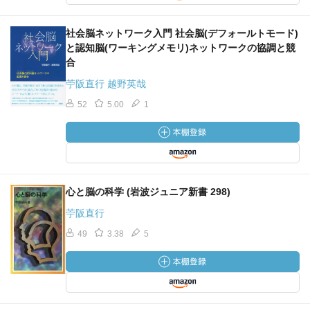
社会脳ネットワーク入門 社会脳(デフォールトモード)
と認知脳(ワーキングメモリ)ネットワークの協調と競
合
苧阪直行 越野英哉
52
5.00
1
心と脳の科学 (岩波ジュニア新書 298)
苧阪直行
49
3.38
5