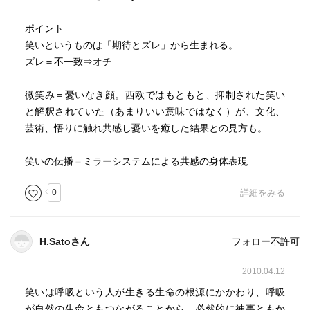
笑いの理論
ポイント
優越理論 プラトン
笑いというものは「期待とズレ」から生まれる。
不一致理論
ズレ＝不一致⇒オチ
不一致解消理論
解放理論
微笑み＝憂いなき顔。西欧ではもともと、抑制された笑い
と解釈されていた（あまりいい意味ではなく）が、文化、
芸術、悟りに触れ共感し憂いを癒した結果との見方も。
笑いの伝播＝ミラーシステムによる共感の身体表現
0
詳細をみる
H.Satoさん
フォロー不許可
2010.04.12
笑いは呼吸という人が生きる生命の根源にかかわり、呼吸
が自然の生命ともつながることから、必然的に神事ともか