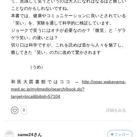
て、意識して笑うというのは大人になればなるほど難しい
ことなのかもしれないですね。
本書では、健康やコミュニケーションに良いとされている
「笑い」を、実験を通して科学的に検証しています。
ジョークで笑うにはオチが必要なのか？「微笑」と「ゲラ
ゲラ笑い」の違いとは？
切り口は科学ですが、これを読めば昔から人々を魅了し、
癒してきた「笑い」の力に改めて驚かされます
（うめ）
和医大図書館ではココ →
http://opac.wakayama-
med.ac.jp/mylimedio/search/book.do?
target=local&bibid=57104
0
詳細をみる
same24さん
フォロー