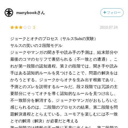
manybookさん
フォロー
3
2010.07.24
ジョークとオチのプロセス（サルスSulsの実験）
サルスの笑いの２段階モデル
ジョークやマンガの聞き手や読み手の予測は、結末部分や
最後のコマのセリフで裏切られる（不一致との遭遇）。こ
れが第一段階の認知過程。第２の段階では、聞き手や読み
手はある認知的ルールを見つけることで、問題の解決をは
かろうとする。ジョークからオチを生み出す根拠であり、
予測とのズレを説明するルールだ。段２段階では冗談の主
要部分にそってオチを導く認知的なルールを見つけ出し、
不一致部分を解消する。ジョークやマンガがおもしろいと
感じられるのは、二段階のプロセスの結果、第二段階を問
題解決過程ととらえている。ユーモアを楽しむには不一致
とその解消（解決）が必要だと考える
第一段階では情報の不一致に不意に出くわし、第二段階で