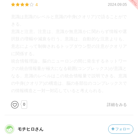
4
2024.09.05
クオリアが発生している脳の神経活動を計測し、
意識は意識のレベルと意識の中身(クオリア)で語ることがで
その発生しているクオリアの中身を、圏論を用いて、数学
きる。
的に同じだと保証する。
意識と注意。注意は、意識か無意識かに関わらず情報や選
例えば、赤色のクオリアを捉えるためには、赤色そのもの
択肢の増幅や減衰を行う。意識は、自動的な注意よりも、
ではなく、他の色のクオリアとの関係性の構造として記述
意志によって制御されるトップダウン型の注意がクオリア
し、それを他者と比較し同定する。
に関係する。
統合情報理論。脳のニューロンの間に発生するネットワー
…たぶん、こういう事だと思う。
クの統合情報量が極大になる範囲(コンプレックス)が意識と
なる。意識のレベルはこの統合情報量で説明できる。意識
数学でクオリアを保証する!?
の中身(クオリア)の構造は、脳の各部位のコンプレックスで
そんなアプローチがあるのか！
の情報構造と一対一対応していると考えられる。
と驚かずにはいられない。
0
詳細をみる
もちろん、「この方法がクオリアを説明したことになるの
か」という反論は、各分野の学者から山のように寄せられ
るだろう。
モチヒロさん
フォロー
わたしのような無学の一般人でさえ、いくらでも疑義を挟