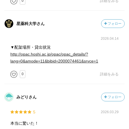
0
詳細をみる
論』 (ジュリオ・トノーニ)のレビュー
https://booklog.jp/users/sawataku/archives/1/4750514500
『意識と脳――思考はいかにコード化されるか』(スタニス
星薬科大学さん
フォロー
ラス・ドゥアンヌ)のレビュー
https://booklog.jp/users/sawataku/archives/1/4314011319
2026.04.14
▼配架場所・貸出状況
http://opac.hoshi.ac.jp/opac/opac_details/?
lang=0&amode=11&bibid=2000074461&srvce=1
0
詳細をみる
みどりさん
フォロー
5
2026.03.29
本当に驚いた！