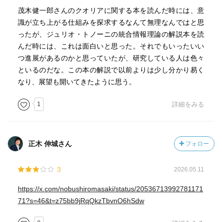
くのかもしれない。
茂木健一郎さんのクオリアに関する本を読んだ時には、意
識が立ち上がる仕組みを探求するなんて無理なんではと思
最後に著者は、自身の研究にも深くかかわる「クオリア構
ったが、ジュリオ・トノーニの統合情報理論の解説本を読
造」と統合情報理論における「情報構造」の関係について
んだ時には、これは面白いと思った。それでもいったいい
説明する。まだ進行中の分野で、やはりなぜ脳や身体から
つ進展があるのかと思っていたが、研究している人は色々
「クオリア」と呼ばれるものが出てくるのかは理解できな
といるのだな。この本の解説で以前よりは少し分かり易く
い。同様に、情報統合理論がどこまでの射程を持ってい
なり、展望も開いてきたように思う。
て、意識の問題に関してどこまで説明可能であるのかもま
だわからない。しかしながら、こうした研究者の間におけ
1
詳細をみる
る熱量からも一定の正当性をもった理論であることは改め
て理解できた。少なくともハードプロブレムといって探求
をあきらめるよりはずっとよい。
正木 伸城さん
フォロー
このシリーズ(岩波科学ライブラリー)の方針なのかもしれな
3
2026.05.11
いが、この話であればもっと話を拡げることができたので
は、と感じた。
https://x.com/nobushiromasaki/status/20536713992781171
71?s=46&t=z75bb9jRqQkzTbvnO6hSdw
-----
『意識はいつ生まれるのか――脳の謎に挑む統合情報理