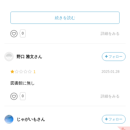
愚鈍な四畳半哲学者であるわたしは、「他我問題は、絶対
に解けない」と、たいして考えもせずに受け入れてしまっ
続きを読む
ていた。
0
詳細をみる
哲学的な超難問に対する、科学者によるアプローチが記さ
れた本書から、わたし自身の思索のための多くのインスピ
レーションを得ることができた。
野口 雅文さん
フォロー
「統合情報理論」の妥当性を吟味しながら読むと、かなり
1
2025.01.28
難しい本だが、大量の傍線と書き込みをしながら読み進め
た。
図書館に無し
----------
0
詳細をみる
「他我問題」を乗り越えて、クオリアを捉えようとする、
その方法は驚くべきものである。
じゃがいもさん
フォロー
ド素人なりに、申し訳ないほど単純化すると…