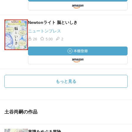
Newtonライト 脳といしき
ニュートンプレス
26
5.00
2
もっと見る
土谷尚嗣の作品
意識をめぐる冒険