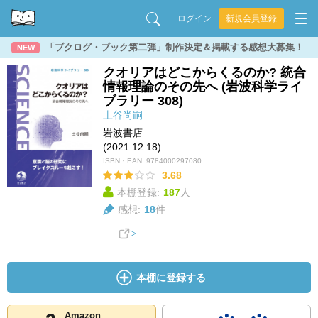
ログイン
新規会員登録
「ブクログ・ブック第二弾」制作決定＆掲載する感想大募集！
NEW
クオリアはどこからくるのか? 統合
情報理論のその先へ (岩波科学ライ
ブラリー 308)
土谷尚嗣
岩波書店
(2021.12.18)
ISBN・EAN:
9784000297080
3.68
本棚登録:
187
人
感想:
18
件
本棚に登録する
Amazon