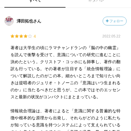
すべて
ネタバレ
澤田拓也さん
フォロー
4
2022.05.22
著者は大学生の頃にラマチャンドランの『脳の中の幽霊』
を読んで衝撃を受けて、意識についての研究に進むことに
決めたという。クリストフ・コッホにも師事し、著作の翻
訳も行っている。その著者が注目する「統合情報理論」に
ついて解説したのがこの本。細かいところまで知りたい向
きは提唱者のジュリオ・トノーニの『意識はいつ生まれる
のか』に当たるべきだと思うが、この本ではそのエッセン
スと最新の状況がコンパクトにまとまっている。
情報統合理論は、著者によると「意識に関する普遍的な特
徴や根本的な原理から出発し、それらがどのように私たち
が知っている意識を持つシステムによって支えられている