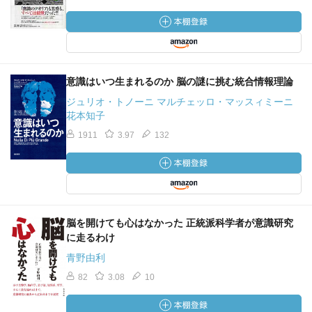
意識はいつ生まれるのか 脳の謎に挑む統合情報理論
ジュリオ・トノーニ マルチェッロ・マッスィミーニ
花本知子
1911
3.97
132
脳を開けても心はなかった 正統派科学者が意識研究
に走るわけ
青野由利
82
3.08
10