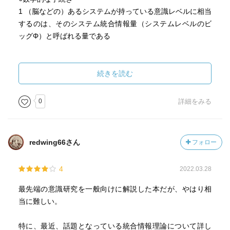
1 （脳などの）あるシステムが持っている意識レベルに相当
するのは、そのシステム統合情報量（システムレベルのビ
ッグΦ）と呼ばれる量である
2 ビッグ・ファイが局所的に最大になるサブシステム、それ
を「コンプレックス」と呼び、そのコンプレックスに意識
続きを読む
が宿る（今のところ、コンプレックスとはネットワークの
一番重要な中心と考えて良い）
0
詳細をみる
3 コンプレックス内に含まれる（ニューロンやニューロンの
集団などの）「メカニズム」が生み出す統合情報量（メカ
redwing66さん
フォロー
ニズムレベルのスモール・ファイ）、そしてそのスモー
ル・ファイφ同士がどういう関係性を持っているかによっ
4
2022.03.28
て、意識の中身・クオリアが決まる
最先端の意識研究を一般向けに解説した本だが、やはり相
当に難しい。
特に、最近、話題となっている統合情報理論について詳し