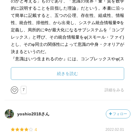
のかと考える」ものであり、「意識の境界・量・質を数学
的に説明することを目指した理論」だという。本書に沿っ
て簡単に記載すると、五つの公理、存在性、組成性、情報
性、統合性、排他性、から出発し、システム統合情報量Φを
定義し、局所的にΦが最大化になるサブシステムを「コンプ
レックス」と呼び、その統合情報量をφ(スモール・ファイ)
とし、そのφ同士の関係性によって意識の中身・クオリアが
決まるというのだ。
『意識はいつ生まれるのか』には、コンプレックスやφ(ス
モール・ファイ)の言及は確かなかったように記憶する。統
合情報理論はv1.0から始まり、現在はv3.0ということなの
続きを読む
で、コンセプトも追加されて進化しているのかもしれな
い。最新の状況を解説するチュートリアル
7
詳細をみる
(
https://www.youtube.com/watch?v=IflW_oaOJqg
)が紹介さ
れているので、その動画を見るのが英語だけれど正確で早
いかもしれない。
yoshio2018さん
フォロー
本書の中でも紹介された、分離脳の意識や、頭蓋骨が癒着
して脳がつながっている双生児の意識の研究からも統合情
4
2022.02.01
報理論を含めた意識研究の有効性や正当性が議論されてい