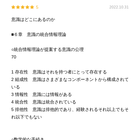
むポイントは思いつく。
5
2022.10.31
しかし、たとえ間違った理論だったとしても、とにかくや
意識はどこにあるのか
ってみて、超難問を解くための取っ掛かりを、人類史に作
り出そうとする、その態度には敬服するしかない。
■６章 意識の統合情報理論
----------
○統合情報理論が提案する意識の公理
70
1 存在性 意識はそれを持つ者にとって存在する
2 組成性 意識はさまざまなコンポーネントから構成されて
いる
3 情報性 意識には情報がある
4 統合性 意識は統合されている
5 排他性 意識は排他的であり、経験されるそれ以上でもそ
れ以下でもない
○数学的な手続き