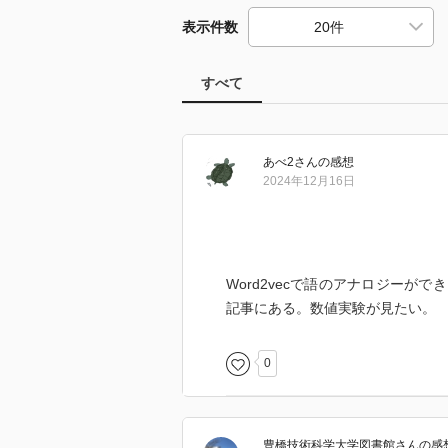
表示件数
すべて
あべ2
さん
の感想
2024年12月16日
Word2vecで語のアナロジー
記事にある。数値実験が見たい。
0
豊橋技術科学大学図書館
さん
の感