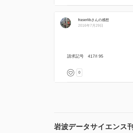
fraserlib
さん
の感想
2016年7月29日
請求記号 417/I 95
0
岩波データサイエンス