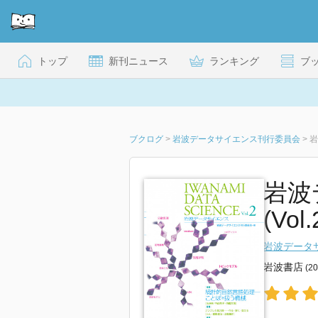
トップ
新刊ニュース
ランキング
ブ
ブクログ
>
岩波データサイエンス刊行委員会
>
岩
岩波
(Vol.
岩波データ
岩波書店
(2