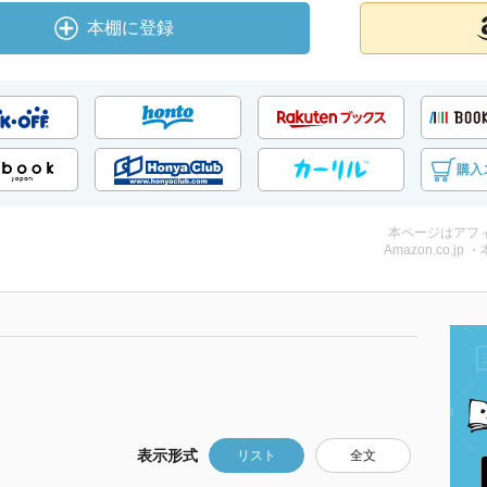
本棚に登録
購入
本ページはアフ
Amazon.co.jp 
表示形式
リスト
全文