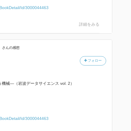
ml/BookDetail/Id/3000044463
詳細をみる
）
さん
の感想
フォロー
械―（岩波データサイエンス vol. 2）
ml/BookDetail/Id/3000044463