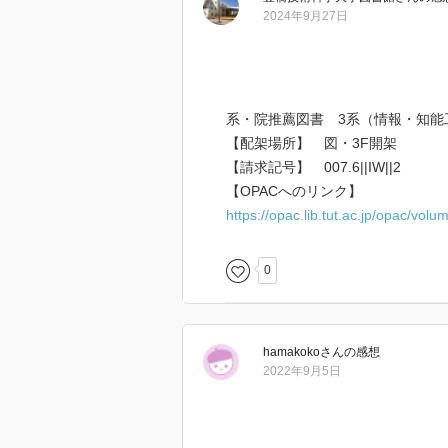
2024年9月27日
系・院推薦図書 3系（情報・知能
【配架場所】 図・3F開架
【請求記号】 007.6||IW||2
【OPACへのリンク】
https://opac.lib.tut.ac.jp/opac/vol
0
hamakoko
さん
の感想
2022年9月5日