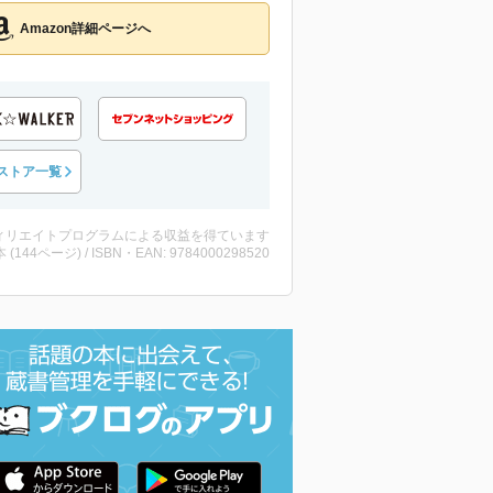
Amazon詳細ページへ
ストア一覧
ィリエイトプログラムによる収益を得ています
・本 (144ページ) / ISBN・EAN: 9784000298520