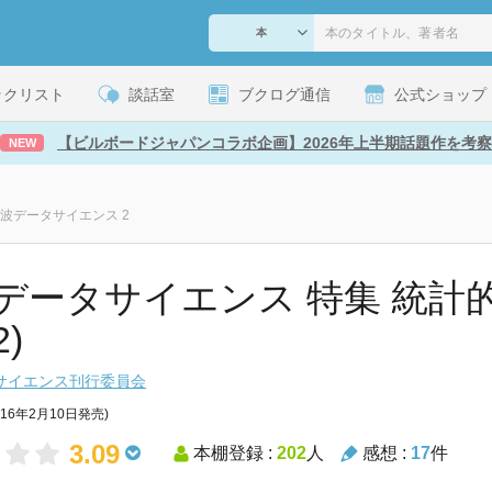
ックリスト
談話室
ブクログ通信
公式ショップ
【ビルボードジャパンコラボ企画】2026年上半期話題作を考察
NEW
波データサイエンス 2
データサイエンス 特集 統計
2)
サイエンス刊行委員会
016年2月10日発売)
3.09
本棚登録 :
202
人
感想 :
17
件