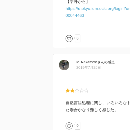
【学外から】
https://utokyo.idm.oclc.org/login?ur
00044463
【必読：EZproxy利用時の注意点】
https://www.lib.u-tokyo.ac.jp/ja/li
0
M. Nakamoto
さん
の感想
2019年7月25日
自然言語処理に関し、いろいろな
た場合かなり難しく感じた。
0