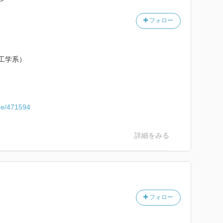
フォロー
工学系）
ume/471594
詳細をみる
フォロー