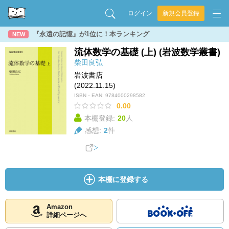
ログイン
新規会員登録
『永遠の記憶』が1位に！本ランキング
NEW
流体数学の基礎 (上) (岩波数学叢書)
柴田良弘
岩波書店
(2022.11.15)
ISBN・EAN:
9784000298582
0.00
本棚登録:
20
人
感想:
2
件
本棚に登録する
Amazon
詳細ページへ