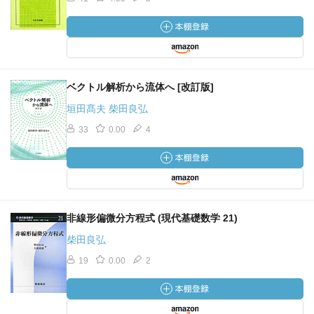
ベクトル解析から流体へ [改訂版]
垣田髙夫 柴田良弘
33
0.00
4
非線形偏微分方程式 (現代基礎数学 21)
柴田良弘
19
0.00
2