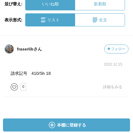
並び替え:
いいね順
新着順
表示形式:
リスト
全文
fraserlibさん
フォロー
2022.12.15
請求記号 410/Sh 18
0
詳細をみる
本棚に登録する