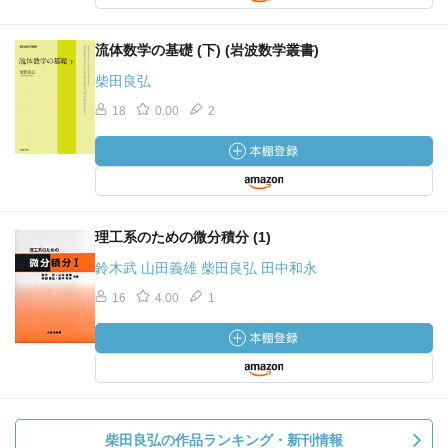
流体数学の基礎 (下) (岩波数学叢書)
柴田良弘
18
0.00
2
理工系のための微分積分 (1)
鈴木武 山田義雄 柴田良弘 田中和永
16
4.00
1
柴田良弘の作品ランキング・新刊情報