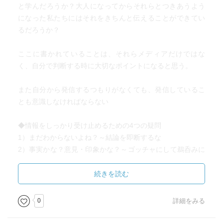
と学んだろうか？大人になってからそれらとつきあうよう
になった私たちにはそれをきちんと伝えることができてい
るだろうか？
ここに書かれていることは、それらメディアだけではな
く、自分で判断する時に大切なポイントになると思う。
また自分から発信するつもりがなくても、発信しているこ
とも意識しなければならない
◆情報をしっかり受け止めるための4つの疑問
1）まだわからないよね？～結論を即断するな
2）事実かな？意見・印象かな？～ゴッチャにして鵜呑みに
するな
3）他の見え方もないかな？～一つの見方に偏るな
続きを読む
4）隠れているものはないかな？～スポットライトの周囲を
見よ
0
詳細をみる
◆情報をしっかり届けるための4つの自問