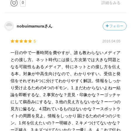
0
詳細をみる
nobuimamuraさん
フォロー
5
2016.04.05
一日の中で一番時間を費やすが、誰も教わらないメディア
との接し方。ネット時代には接し方次第では大きな問題と
なる可能性もあるメディア、特にネットとの接し方を伝え
る本。対象が中高生向けなので、わかりやすい。受信と発
信をそれぞれ4つに分けてわかりやすく解説。情報をしっか
り受け止るための4つのギモン。1.まだわからないよねー結
論を即断するな、2.事実かな？意見・印象かな？ーゴッチャ
にして鵜呑みにするな、3.他の見え方もないかな？ー一つの
見方に偏るな、4.隠れているものはないかな？ースポットラ
イトの周囲を見よ。情報をしっかり届けるための4つのジモ
ン。1.何を伝えたいの？ー明確さ、2.キメつけてないかな？
ー正確さ、3.キズつけてないかな？ー優しさ、4.これで伝わ