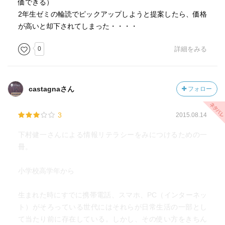
価できる）
2年生ゼミの輪読でピックアップしようと提案したら、価格
が高いと却下されてしまった・・・・
0
詳細をみる
castagnaさん
フォロー
3
2015.08.14
下村健一さんによる情報リテラシーをみにつけるための一
冊。
小学校高学年から
生まれた時にすでに携帯電話、スマホ、PC（インターネッ
ト）がそろっている世代にはそれらが日常生活の一部とし
て当たり前に存在している。しかし、その使い方をきちん