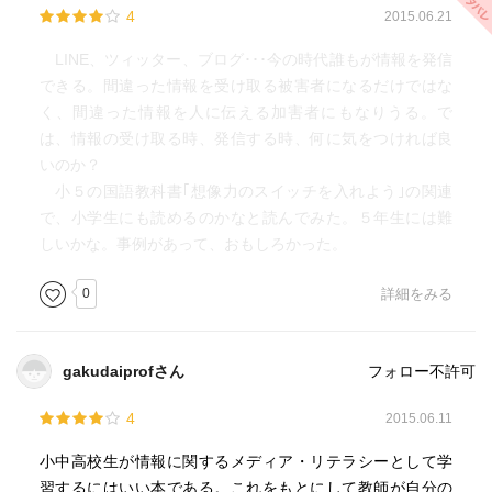
4
2015.06.21
LINE、ツィッター、ブログ･･･今の時代誰もが情報を発信
できる。間違った情報を受け取る被害者になるだけではな
く、間違った情報を人に伝える加害者にもなりうる。で
は、情報の受け取る時、発信する時、何に気をつければ良
いのか？
小５の国語教科書｢想像力のスイッチを入れよう｣の関連
で、小学生にも読めるのかなと読んでみた。５年生には難
しいかな。事例があって、おもしろかった。
0
詳細をみる
gakudaiprofさん
フォロー不許可
4
2015.06.11
小中高校生が情報に関するメディア・リテラシーとして学
習するにはいい本である。これをもとにして教師が自分の