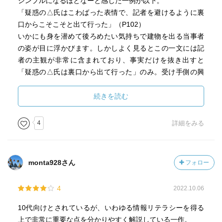
シンプルになるほどなーと感じた一例が以下。
「疑惑の△氏はこわばった表情で、記者を避けるように裏
口からこそこそと出て行った」（P102）
いかにも身を潜めて後ろめたい気持ちで建物を出る当事者
の姿が目に浮かびます。しかしよく見るとこの一文には記
者の主観が非常に含まれており、事実だけを抜き出すと
「疑惑の△氏は裏口から出て行った」のみ。受け手側の興
味を引くために、送り手側が情報に肉付けする手法は世の
中で多く見られます。
続きを読む
「事実」を受け取るため、受け手である私たちは“ギモ
ン”――「この情報は正しく伝えられているか？」というレ
4
詳細をみる
ンズを通して物事を見極める力が欠かせません。
「情報」は味方にも敵にもなり、さらに被害者にも加害者
monta928さん
フォロー
にもなりうる危険性が潜んでいます。情報に振り回されな
いために、自衛の意も込めてたくさんの方に手に取ってほ
4
2022.10.06
しいと思います。
10代向けとされているが、いわゆる情報リテラシーを得る
上で非常に重要な点を分かりやすく解説している一作。