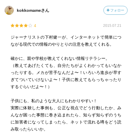
1）何を伝えたいの？～明確さ
kokkomameさん
フォロー
2）キメつけてないかな？～正確さ
3）キズつけてないかな？～優しさ
4
2015.07.21
4）これで伝わるかな？～易しさ
ジャーナリストの下村健一が、インターネットで簡単につ
ながる現代での情報のやりとりの注意を教えてくれる。
確かに、親や学校が教えてくれない情報リテラシー。
（教えてあげたくても、自分たちがよくわかってもいなか
ったりする。メカが苦手なんだよ〜！いろいろ進歩が早す
ぎてついていけないよ〜！子供に教えてもらっちゃったり
するぐらいだよ〜！）
子供にも、私のような大人にもわかりやすい！
実際に体験した事例も、公正な視点でどう行動したか、み
んなが困った事態に巻き込まれたら、知らず知らずのうち
に加害者になってしまったら、ネットで流れる噂をどう読
み取ったらいいか。