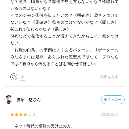
な？意見・印象かな？③他の見え方もないかな？④隠れて
いるものはないかな？
４つのジモン①何を伝えたいの？《明確さ》②キメつけて
ないかな？《正確さ》③キズつけてないかな？《優しさ》
④これで伝わるかな？《易しさ》
SNSなどで発信することが増えてきたからこそ、気をつけ
たい。
「お堀の白鳥」の事例はよくあるパターン。リポーターの
みなさまには是非、ありふれた定型文ではなく、プロなら
ではの視点から伝えることばを聞かせてほしい。
0
詳細をみる
勝沼 悠さん
フォロー
4
2016.09.22
ネット時代の情報の受け止め方。