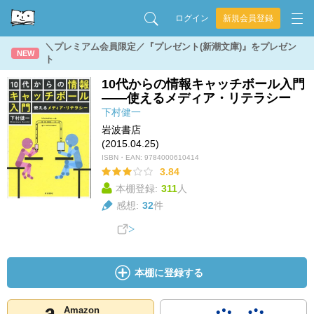
ログイン
新規会員登録
＼プレミアム会員限定／『プレゼント(新潮文庫)』をプレゼン
NEW
ト
10代からの情報キャッチボール入門
――使えるメディア・リテラシー
下村健一
岩波書店
(2015.04.25)
ISBN・EAN:
9784000610414
3.84
本棚登録:
311
人
感想:
32
件
本棚に登録する
Amazon