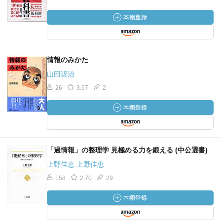
情報のみかた
山田奨治
26
3.67
2
「過情報」の整理学 見極める力を鍛える (中公選書)
上野佳恵 上野佳恵
158
2.70
29