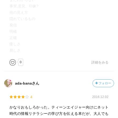
事実,意見、印象?
他の見え方
隠れているもの
発信
明確
正確
優しさ
易しさ
0
詳細をみる
ada-banaさん
フォロー
4
2016.12.02
かなりおもしろかった。ティーンエイジャー向けにネット
時代の情報リテラシーの学び方を伝える本だが、大人でも