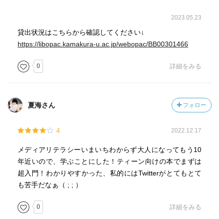
2023.05.23
貸出状況はこちらから確認してください↓
https://libopac.kamakura-u.ac.jp/webopac/BB00301466
0
詳細をみる
夏海さん
フォロー
4
2022.12.17
メディアリテラシーいまいちわからず大人になってもう10
年近いので、学ぶことにした！ティーン向けの本でまずは
超入門！わかりやすかった、私的にはTwitterがとてもとて
も苦手だなぁ（ ; ; ）
0
詳細をみる