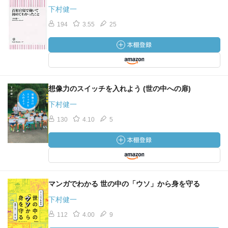
下村健一
194
3.55
25
想像力のスイッチを入れよう (世の中への扉)
下村健一
130
4.10
5
マンガでわかる 世の中の「ウソ」から身を守る
下村健一
112
4.00
9