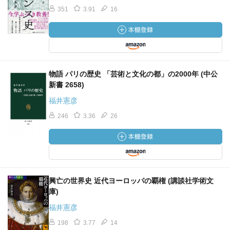
351
3.91
16
物語 パリの歴史 「芸術と文化の都」の2000年 (中公
新書 2658)
福井憲彦
246
3.36
26
興亡の世界史 近代ヨーロッパの覇権 (講談社学術文
庫)
福井憲彦
198
3.77
14