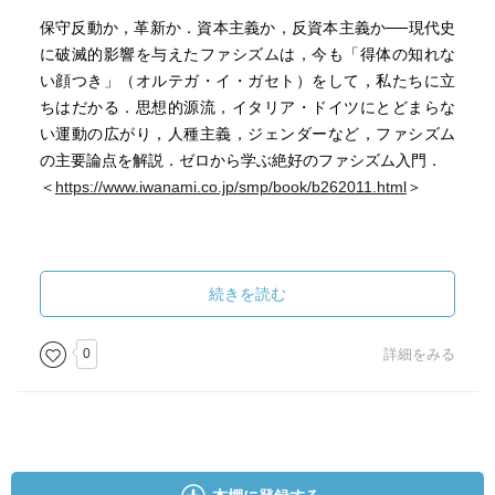
保守反動か，革新か．資本主義か，反資本主義か──現代史
に破滅的影響を与えたファシズムは，今も「得体の知れな
い顔つき」（オルテガ・イ・ガセト）をして，私たちに立
ちはだかる．思想的源流，イタリア・ドイツにとどまらな
い運動の広がり，人種主義，ジェンダーなど，ファシズム
の主要論点を解説．ゼロから学ぶ絶好のファシズム入門．
＜
https://www.iwanami.co.jp/smp/book/b262011.html
＞
【メモ】
・著者のTwitter
続きを読む
＜
https://mobile.twitter.com/passmorekevin
＞
・英語版Wikipediaより「ファシズムの定義」というページ
0
詳細をみる
＜
https://en.m.wikipedia.org/wiki/Definitions_of_fascism
＞
・原著のページ
＜
https://global.oup.com/ukhe/product/fascism-a-very-
short-introduction-9780199685363?cc=gb&lang=en&
＞