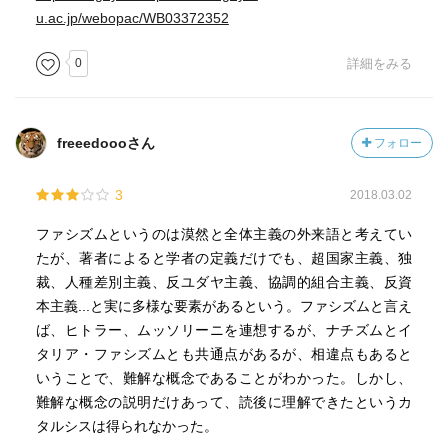
u.ac.jp/webopac/WB03372352
0
詳細をみる
freeedoooさん
フォロー
3
2018.03.02
ファシズムというのは漠然と全体主義の外来語と考えてい
たが、著者によると学者の定義だけでも、超国家主義、独
裁、人種差別主義、反ユダヤ主義、協調的組合主義、反資
本主義...と実に多様な要素があるという。ファシズムと言え
ば、ヒトラー、ムッソリーニを連想するが、ナチズムとイ
タリア・ファシズムとも共通点があるが、相違点もあると
いうことで、難解な概念であることがわかった。しかし、
難解な概念の説明だけあって、読後に理解できたというカ
タルシスは得られなかった。