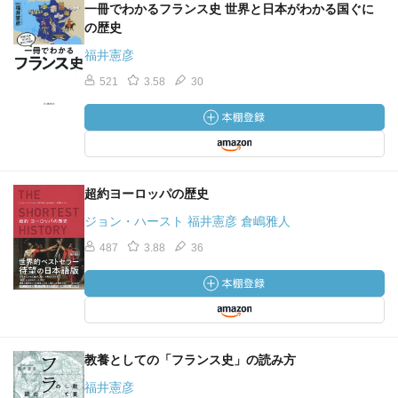
一冊でわかるフランス史 世界と日本がわかる国ぐに
の歴史
福井憲彦
521
3.58
30
超約ヨーロッパの歴史
ジョン・ハースト 福井憲彦 倉嶋雅人
487
3.88
36
教養としての「フランス史」の読み方
福井憲彦