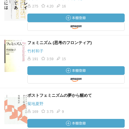
275
4.20
16
フェミニズム (思考のフロンティア)
竹村和子
191
3.59
15
ポストフェミニズムの夢から醒めて
菊地夏野
169
3.75
9