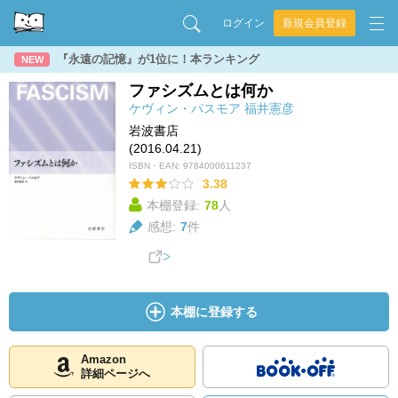
ログイン
新規会員登録
『永遠の記憶』が1位に！本ランキング
NEW
ファシズムとは何か
ケヴィン・パスモア
福井憲彦
岩波書店
(2016.04.21)
ISBN・EAN:
9784000611237
3.38
本棚登録:
78
人
感想:
7
件
本棚に登録する
Amazon
詳細ページへ