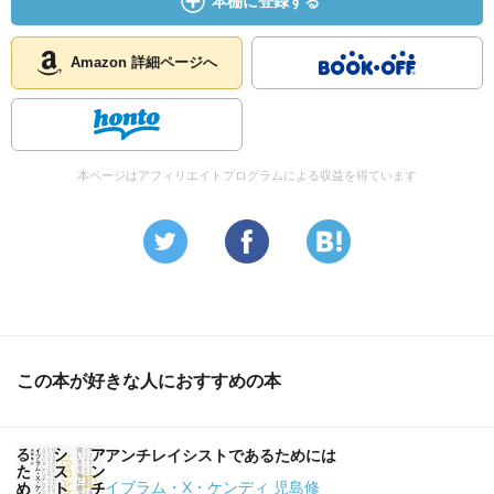
本棚に登録する
【簡易目次】
第1章 「AであるとともにAではない」――ファシズムとは
Amazon 詳細ページへ
なにか
第2章 ファシズム以前のファシズム？
第3章 「拳で歴史をつくる」イタリア
第4章 「人種国家」ドイツ
本ページはアフィリエイトプログラムによる収益を得ています
第5章 各地に広がるファシズム
第6章 灰から飛び立つ不死鳥か
第7章 ファシズム、ネイション、そして人種
第8章 ファシズム、女性、そしてジェンダー
第9章 ファシズムと階級
第10章 ファシズムとわれわれ
この本が好きな人におすすめの本
アンチレイシストであるためには
イブラム・X・ケンディ 児島修