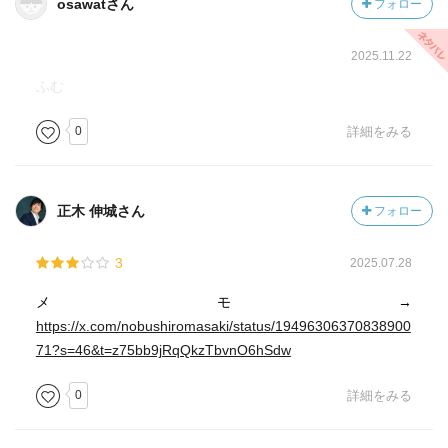
osawatさん
フォロー
2025.11.22
ふむ
0
詳細をみる
正木 伸城さん
フォロー
3
2025.07.28
メモ→
https://x.com/nobushiromasaki/status/19496306370838900
71?s=46&t=z75bb9jRqQkzTbvnO6hSdw
0
詳細をみる