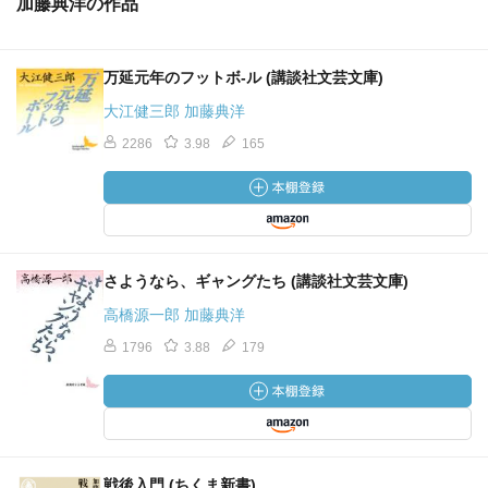
加藤典洋の作品
万延元年のフットボ-ル (講談社文芸文庫)
大江健三郎 加藤典洋
2286
3.98
165
さようなら、ギャングたち (講談社文芸文庫)
高橋源一郎 加藤典洋
1796
3.88
179
戦後入門 (ちくま新書)