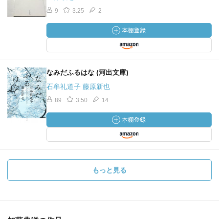
9
3.25
2
なみだふるはな (河出文庫)
石牟礼道子 藤原新也
89
3.50
14
もっと見る