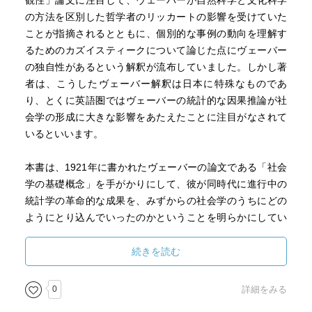
観性」論文に注目して、ヴェーバーが自然科学と文化科学
の方法を区別した哲学者のリッカートの影響を受けていた
ことが指摘されるとともに、個別的な事例の動向を理解す
るためのカズイスティークについて論じた点にヴェーバー
の独自性があるという解釈が流布していました。しかし著
者は、こうしたヴェーバー解釈は日本に特殊なものであ
り、とくに英語圏ではヴェーバーの統計的な因果推論が社
会学の形成に大きな影響をあたえたことに注目がなされて
いるといいます。
本書は、1921年に書かれたヴェーバーの論文である「社会
学の基礎概念」を手がかりにして、彼が同時代に進行中の
統計学の革命的な成果を、みずからの社会学のうちにどの
ようにとり込んでいったのかということを明らかにしてい
ます。また、上述の海外と日本のヴェーバー像のちがいが
なぜ生じたのかという問題にかんしても、学説史的な観点
続きを読む
から考察をおこなっています。
0
詳細をみる
さらに著者は、ヴェーバーから現代へつらなる経験主義的