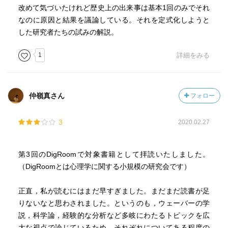
改めて気づいたけれど歴史上の出来事は基本1回のみでそれ
なのに原因と結果を議論している。それを定式化しようと
した研究者たちの試みの解説。
1
詳細をみる
仲嶺真さん
フォロー
3
2020.02.27
第3回のDigRoomで対象書籍として拝読いたしました。
（DigRoomとは心理学に関する小規模の研究会です）
正直，私が読むにはまだ早すぎました。まだまだ読書が足
りないなと思わされました。というのも，ウェーバーの学
説，科学論，経験的な分析など多岐にわたるトピックを広
大な視点で論じているため，それぞれについてある程度の