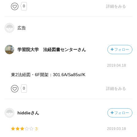
0
詳細をみる
広告
学習院大学 法経図書センターさん
フォロー
2019.04.18
東2法経図・6F開架：301.6A/Sa85s//K
0
詳細をみる
hiddieさん
フォロー
3
2019.03.18