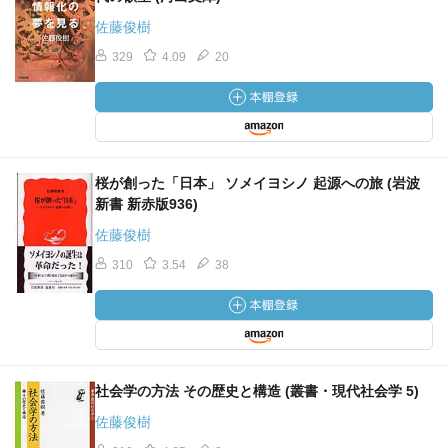
佐藤俊樹
329
4.09
20
桜が創った「日本」 ソメイヨシノ 起源への旅 (岩波
新書 新赤版936)
佐藤俊樹
310
3.54
38
社会学の方法 その歴史と構造 (叢書・現代社会学 5)
佐藤俊樹