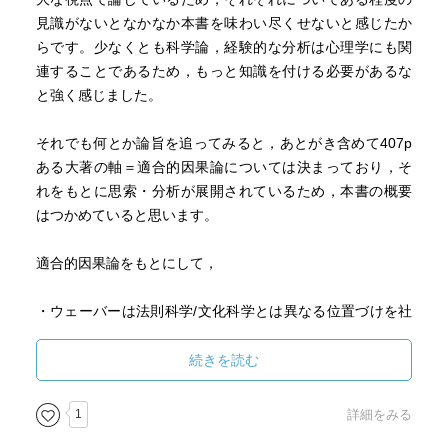
見識がないとなかなか本書を味わい尽くせないと感じたか
らです。少なくとも科学論，経験的な分析は心理学にも関
連することであるため，もっと知識を付ける必要があるな
と強く感じました。
それでも何とか論旨を追ってみると，あとがき含めて407p
ある大著の軸＝適合的因果論については決まっており，そ
れをもとに思索・分析が展開されているため，本書の概要
はつかめていると思います。
適合的因果論をもとにして，
・ウェーバーは法則科学/文化科学とは異なる位置づけを社
会科学に与えた
・社会における因果を経験的に同定する方法を考えた
続きを読む
・単一事例でも数量でも同様の枠組みで因果を経験的に同
定できると考えた
1
詳細をみる