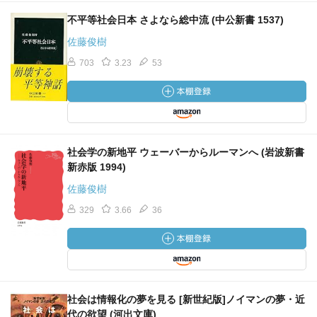
不平等社会日本 さよなら総中流 (中公新書 1537)
佐藤俊樹
703
3.23
53
社会学の新地平 ウェーバーからルーマンへ (岩波新書
新赤版 1994)
佐藤俊樹
329
3.66
36
社会は情報化の夢を見る [新世紀版]ノイマンの夢・近
代の欲望 (河出文庫)