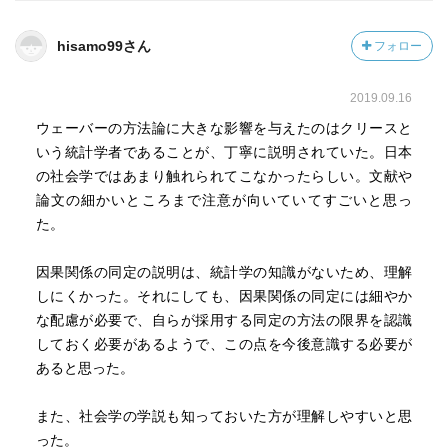
などがあるかなと思いました。
hisamo99さん
フォロー
『社会科学と因果分析』読書会（
http://socio-
logic.jp/readinggroup/2019_SatoToshiki.php
）でも本書の読
2019.09.16
書会が開催されており（読書会の記録もある！），参加者
による論考もすでに刊行されています。
ウェーバーの方法論に大きな影響を与えたのはクリースと
いう統計学者であることが、丁寧に説明されていた。日本
ある人が考えた論考（本書）から学び（読書会），それを
の社会学ではあまり触れられてこなかったらしい。文献や
批判的に継承していく（参加者による論考），という知の
論文の細かいところまで注意が向いていてすごいと思っ
発展の傍流に参加できて感謝しています。本流に参加する
た。
ためにも，本書を批判的に読めるようもっと学ばないとい
けないなと思いました。頑張ります。
因果関係の同定の説明は、統計学の知識がないため、理解
しにくかった。それにしても、因果関係の同定には細やか
な配慮が必要で、自らが採用する同定の方法の限界を認識
しておく必要があるようで、この点を今後意識する必要が
あると思った。
また、社会学の学説も知っておいた方が理解しやすいと思
った。