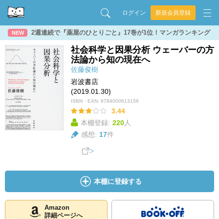
ログイン
新規会員登録
2週連続で『薬屋のひとりごと』17巻が1位！マンガランキング
NEW
社会科学と因果分析 ウェーバーの方
法論から知の現在へ
佐藤俊樹
岩波書店
(2019.01.30)
ISBN・EAN:
9784000613156
3.44
本棚登録:
220
人
感想:
17
件
本棚に登録する
Amazon
詳細ページへ