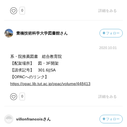
0
詳細をみる
豊橋技術科学大学図書館さん
フォロー
2020.10.01
系・院推薦図書 総合教育院
【配架場所】 図・3F開架
【請求記号】 301.6||SA
【OPACへのリンク】
https://opac.lib.tut.ac.jp/opac/volume/448413
0
詳細をみる
villonfrancoisさん
フォロー