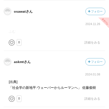
な社会学の立場から、ルーマンの社会学の意義についても
独自の解釈を展開しています。自己産出的な社会システム
osawatさん
フォロー
についてのルーマンの議論は、因果関係を越えたより包括
的な機能にもとづく社会の理解を可能にする考えかただと
2024.11.26
みなされていますが、著者はむしろ因果を推定するための
理論モデルとみなすことで、経験主義的な立場にとっての
ふむ
有効性を示すことが可能だと論じています。
0
詳細をみる
統計学に明るくない読者にもある程度の見通しが得られる
ように、直観的に理解しやすい説明がなされていて、おも
しろく読むことができました。
askmtさん
フォロー
2024.01.08
[出典]
「社会学の新地平:ウェーバーからルーマンへ」 佐藤俊樹
0
詳細をみる