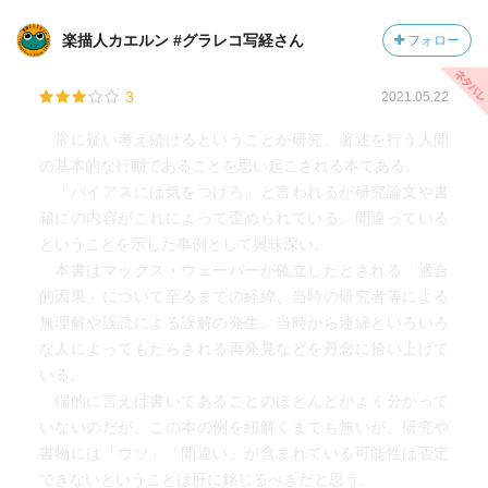
楽描人カエルン #グラレコ写経さん
フォロー
3
2021.05.22
常に疑い考え続けるということが研究、著述を行う人間
の基本的な行動であることを思い起こされる本である。
「バイアスには気をつけろ」と言われるが研究論文や書
籍にの内容がこれによって歪められている、間違っている
ということを示した事例として興味深い。
本書はマックス・ウェーバーが確立したとされる「適合
的因果」について至るまでの経緯、当時の研究者等による
無理解や誤読による誤解の発生、当時から連綿といろいろ
な人によってもたらされる再発見などを丹念に拾い上げて
いる。
端的に言えば書いてあることのほとんどがよく分かって
いないのだが、この本の例を紐解くまでも無いが、研究や
書物には「ウソ」「間違い」が含まれている可能性は否定
できないということは肝に銘じるべきだと思う。