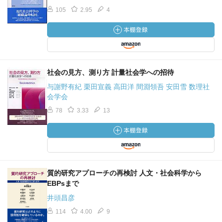
105
2.95
4
社会の見方、測り方 計量社会学への招待
与謝野有紀 栗田宣義 高田洋 間淵領吾 安田雪 数理社
会学会
78
3.33
13
質的研究アプローチの再検討 人文・社会科学から
EBPsまで
井頭昌彦
114
4.00
9