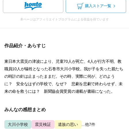
購入ストア一覧
本ページはアフィリエイトプログラムによる収益を得ています
作品紹介・あらすじ
東日本大震災の津波により、児童70人が死亡、4人が行方不明、教
職員10人が犠牲となった石巻市大川小学校。我が子を失った親たち
の時計の針は止まったままだ。その時、実際に何が、どのよう
に？ 安全なはずの学校で、なぜ？ 悲劇を悲劇で終わらせず、未
来の命を救うには？ 新聞協会賞受賞の連載が書籍になった。
みんなの感想まとめ
大川小学校
震災検証
遺族の思い
...他7件