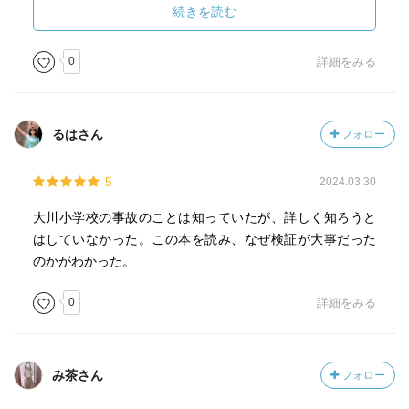
それがあまりに不幸に重なったのだろうと予想されるのだ
続きを読む
けど、それを云々したところでそういう問題が根絶できる
わけでもないし、
0
詳細をみる
かえってそれを明らかにしない方がいらない禍根を残さな
いだろう、と考える側の気持ちが全く分からないわけでも
ない。
るはさん
フォロー
結果的に石巻市の側は一切情報を出さない方向で動き、地
5
2024.03.30
裁は「津波が来ることは、津波到達の6分前には十分把握で
きたはずなのに、適切な動きができなかった」ことから賠
大川小学校の事故のことは知っていたが、詳しく知ろうと
償責任がある、とした。
はしていなかった。この本を読み、なぜ検証が大事だった
のかがわかった。
まあ…責任なし、とはならないにせよ…結果的に真相究明
にはほど遠い判決にもなった。
0
詳細をみる
これは現地記念館や他の書籍を読んでての印象とほぼ同じ
印象をうけるもの。
み茶さん
フォロー
で…この書籍の特徴はその先、2018年の二審・仙台高裁の
判決の意義を掘り下げようとしてる部分なんだと思う。