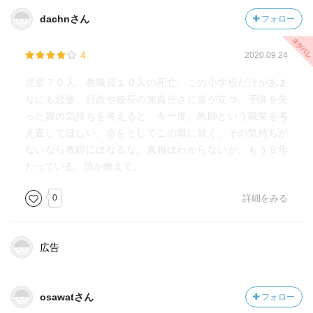
dachnさん
フォロー
4
2020.09.24
児童７０人、教職員１０人の死亡。この小学校だけがあま
りにも悲惨。行政や校長の無責任さに腹が立つ。子供を失
った親の気持ちを考えると…今一度、教師という職業を考
え直してほしい。命をとしてこの職に就く。その気持ちが
ないなら教師にはなるな。真相はわからないが、もう９年
たっている。誰か教えて。
0
詳細をみる
広告
osawatさん
フォロー