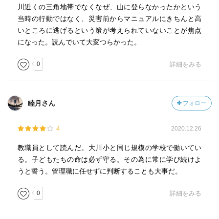
後の対策が求められる。
川近くの三角地帯でなくなぜ、山に登らなかったかという
当時の行動ではなく、災害前からマニュアルにきちんと高
その意義を強調し、それに触発された他自治体の動きを取
いところに逃げるという策が考えられていないことが焦点
り上げて、この本は締めくくられている。
になった。読んでいて大変つらかった。
遺族にとって、1審・2審とも前を向ける判決でもなく、情
0
詳細をみる
報開示でもない。そこは疑いようがない。
ただ…そこで問題提起されたことが、せめて第三者にとっ
ては得るべき部分もあったのではないか、というのが河北
睦月さん
フォロー
新報なりの解釈なのかな、と。
4
2020.12.26
それが正しい解釈なのかは…よくわからない。
ただ…こういう「どれも100点の答えにはならない問い」に
教職員として読んだ。大川小と同じ規模の学校で働いてい
答えを出すのって学校は苦手。
る。子どもたちの命は必ず守る。その為に常に学び続けよ
うと誓う。管理職に任せずに判断することも大事だ。
それを学校外の組織から方向付けしてもらえたのは…最悪
な状況の中での一縷の望み、なのやもしれない。
0
詳細をみる