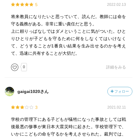
5
2022.02.13
これ以上、石巻市側が口を割らないことは理解した上で、
将来教員になりたいと思っていて、読んだ。教師には命を
仙台高裁の判決が問うたのは、津波到来6分前の判断の是非
守る義務がある。非常に重い責任だと思う。
ではなく、
上に頼りっぱなしではダメということに気がついた。ひと
「大津波がもし来たら？ということを想定した避難先を、
りひとりが子どもを守るために何をしなくてはいけなく
震災前に考える機会はあったのに、それをしなかった」こ
て、どうすることが1番良い結果を生み出せるのかを考え
との責任を問うて、賠償責任がある、と結論づけた。
て、迅速に共有することが大切だ。
確かに…厳しいことを求めているな、という印象も持たな
0
詳細をみる
くはない。
ただ…例えば、津波を意識して防災計画を見直せ、という
例示に、海のない山梨県の防災計画例を提示するような
gaigai1020さん
フォロー
「そりゃねえわ…」という行政側の瑕疵もあり、東日本大
震災以前に、宮城県沖地震の震源すぐそばの自治体がする
3
2021.02.11
仕事としてはあまりにお粗末なのも事実。
学校の管理下にある子どもが犠牲になった事故としては戦
そして…ここを罪に問うことで、
後最悪の惨事が東日本大震災時に起きた。学校管理下で、
様々な災害が起こりうる、他の自治体の学校に対しても今
いかにこどもの命を守るかを考えさせられた。裁判では、