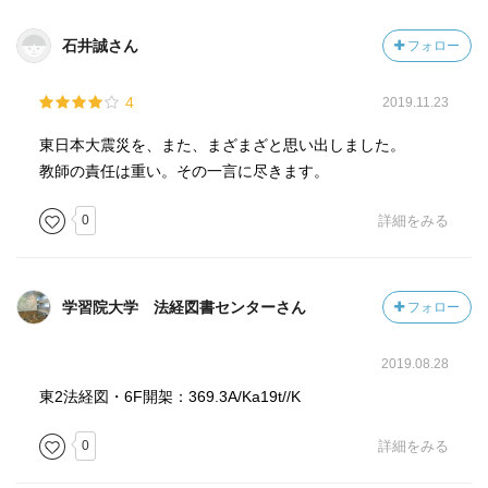
現地に赴いて実際にその学校の姿を見たとき、説明を受け
石井誠さん
フォロー
ながら絶句した。
2019年11月に行ったが、8年経っても、変わらない、波が
4
2019.11.23
襲ったであろうその姿は、ただただつばをのむばかりだっ
た。
東日本大震災を、また、まざまざと思い出しました。
教師の責任は重い。その一言に尽きます。
いかに人間が、普段自身やまわりの安全に気を配っていな
いか。
0
詳細をみる
正義感しかそれを担保できないということを知らされるよ
うな。
学習院大学 法経図書センターさん
フォロー
この場で学校行政への文句を申し述べることではない。し
かし、自分の子供が安全ではない学校ではなかったとき。
2019.08.28
そしてこんな事故が起こってしまったとき。
考えられるだろうか？
東2法経図・6F開架：369.3A/Ka19t//K
0
詳細をみる
いろいろな方面に思いを馳せながら、そして現地に赴いて
ほしい。遺族の声を、そして亡くなった児童の声を聞いて