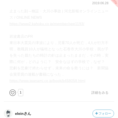
2019.06.28
止まった刻～検証・大川小事故 | 河北新報オンラインニュー
ス / ONLINE NEWS
https://www2.kahoku.co.jp/member/spe1193/
岩波書店のPR
東日本大震災の津波により，児童70人が死亡，4人が行方不
明，教職員10人が犠牲となった石巻市大川小学校．我が子
を失った親たちの時計の針は止まったままだ．その時，実
際に何が，どのように？ 安全なはずの学校で，なぜ？
悲劇を悲劇で終わらせず，未来の命を救うには？ 新聞協
会賞受賞の連載が書籍になった．
https://www.iwanami.co.jp/book/b458058.html
1
詳細をみる
eleinさん
フォロー