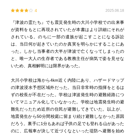
4
2025.06.18
『津波の霊たち』でも震災発生時の大川小学校での出来事
が資料をもとに再現されていたが本書はより詳細にそれが
されている。のちに一部の遺族が起こすことになる訴訟
は、当日何が起きていたのか真実を明らかにすることにあ
った。しかし当事者の大半が津波で亡くなってしまったの
と、唯一大人の生存者である教務主任が病気で姿を見せな
いため、真相解明には限界があった。
大川小学校は海から4km近く内陸にあり、ハザードマップ
の津波浸水予想区域外だった。当日非常時の指揮をとるは
ずの校長が不在だった。学校は津波発生時の避難経路につ
いてマニュアル化していなかった。学校は地震発生時の避
難先だったため近所の住民が避難してきていた。以上が、
地震発生から50分間校庭に留まり続け避難しなかった原因
だろう。裏手に1分もあれば子供の足でも登れる山があった
のに、広報車が決して近づくなといった堤防へ避難を始め