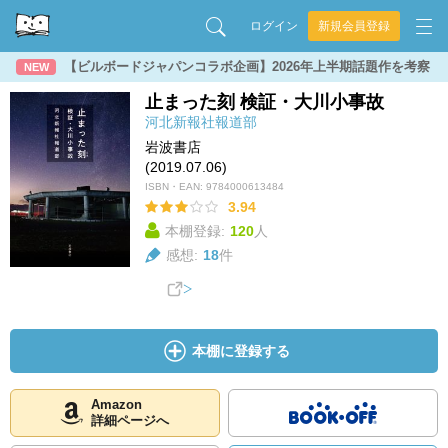
ログイン
新規会員登録
【ビルボードジャパンコラボ企画】2026年上半期話題作を考察
NEW
止まった刻 検証・大川小事故
河北新報社報道部
岩波書店
(2019.07.06)
ISBN・EAN:
9784000613484
3.94
本棚登録:
120
人
感想:
18
件
本棚に登録する
Amazon
詳細ページへ