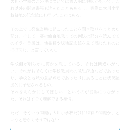
大川小学校のこの件については個人的に興味があって。こ
マニュアルの不備による学校側の過失を認めた高裁の判決
れ以外の関連書籍も読んだこともあるし、実際に大川小学
は妥当と思える。真実を知っている教務主任は裁判にも姿
校跡地の記念館にも行ったことはある。
を見せなかった。2018年時点で休職中、休職期間は通常3年
が最長というから異例の長さ。その間給料は出ていたのだ
その上で…発生当時に起こったことを聞き取りをまとめた
ろうか。2018年以降は退職したのか、それとも休職のまま
部分、そして一審の仙台地裁までの判決の部分を読んでて
定年を迎えたのか（2025年で63歳）。いつか姿を現し真実
のイライラ感は…他書籍や現地記念館を見て感じたものと
を語ってほしい。
ほぼ同じ、と言っていい。
学校側が明らかに何かを隠している、それは間違いがな
い。それがおそらくは学校教員間の意思疎通などであった
り、学校と地域の意思疎通であったりにあることは状況証
拠的に予想されるもの。
それを明らかにしてほしい、というのが提訴につながっ
た、それはすごく理解できる感情。
ただ…そういう問題は大川小学校だけに特有の問題か、と
いうと恐らくそうではない。