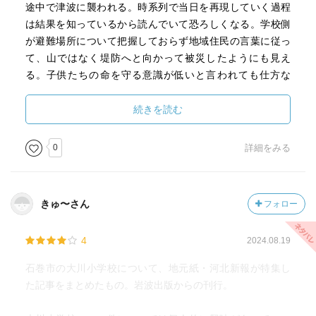
途中で津波に襲われる。時系列で当日を再現していく過程
は結果を知っているから読んでいて恐ろしくなる。学校側
が避難場所について把握しておらず地域住民の言葉に従っ
て、山ではなく堤防へと向かって被災したようにも見え
る。子供たちの命を守る意識が低いと言われても仕方な
い。
続きを読む
のちの学校側や市の無神経な対応を見ると遺族側が不信感
を募らせるのは当然。校長が学校に来るのが遅すぎる。し
0
詳細をみる
かも捜索に参加せず職員室の金庫を探すなんて。この校長
が就任して以降、学校と地区とのつながりが弱くなったみ
たいな指摘がある。防災意識も低い。市教委が遺族への説
きゅ〜さん
フォロー
明会で口に指を当てて迂闊に喋らないようジェスチャーす
るとか、病気を理由に最初の説明会以降教務主任が姿を見
4
2024.08.19
せないとか、第三者委員会も市寄りだし、メモやメールは
廃棄され、学校や市教委は遺族感情への配慮より組織の保
石巻市の大川小学校について、地元紙・河北新報が特集し
身を優先している感が強い。遺族が真相を知りたければ訴
た記事をまとめたもの。岩波出版からの刊行。
訟しかなかった。