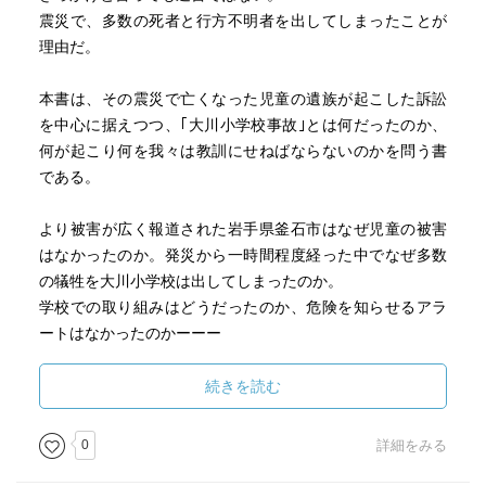
震災で、多数の死者と行方不明者を出してしまったことが
理由だ。
本書は、その震災で亡くなった児童の遺族が起こした訴訟
を中心に据えつつ、｢大川小学校事故｣とは何だったのか、
何が起こり何を我々は教訓にせねばならないのかを問う書
である。
より被害が広く報道された岩手県釜石市はなぜ児童の被害
はなかったのか。発災から一時間程度経った中でなぜ多数
の犠牲を大川小学校は出してしまったのか。
学校での取り組みはどうだったのか、危険を知らせるアラ
ートはなかったのかーーー
たくさんの｢なぜ｣｢もし｣がこの本を読むと、よぎる。
続きを読む
自分が児童だったら？
自分が保護者だったら？
0
詳細をみる
そして自分が現地の教諭だったら？