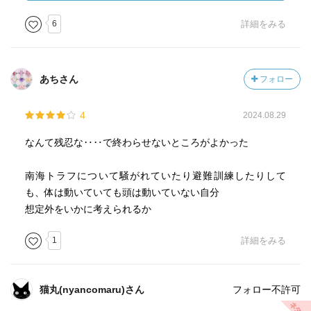
先生の熱さ、冷たさだけを浮き彫りにするのではなく、そ
の裏側にあったはずの組織としての課題、体制のあり方、
6
詳細をみる
教育委員会との関係……そこに大きなものが隠れているの
だと思う。
あちさん
フォロー
学ぶ。学んで刻を進める。
先生にとっても、親にとっても、大切な本なのだけど。そ
4
2024.08.29
れらを束ねているような、大きなところにいる人にも、大
切な本だと思う。
なんて残忍な‥‥で終わらせないところがよかった
南海トラフについて騒がれていたり避難訓練したりして
も、体は動いていても頭は動いていない自分
想定外をいかに考えられるか
1
詳細をみる
猫丸(nyancomaru)さん
フォロー不許可