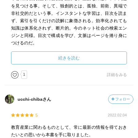
を見つける事。そして、独創的とは、孤独、前衛、異端で
非社交的だという事。インスタントな学習は、目次を読ま
ず、索引を引くだけの読解に象徴される。効率化されても
知識は体系化されず、断片的。今のネット社会の検索エン
ジンと同様。目次で構成を学び、文脈はページを捲り身に
つけるのだ。
AIやスタディサプリなどで学習環境が整っても、自発的に
続きを読む
勉強が出来る生徒は少ない。そうだった。何を勘違いして
いたのだろう。授業を受けても理解できない人が、自習で
1
詳細をみる
学力を伸ばすはずがない。そのために塾に行く人達がい
た。授業を受ける必要のない人のみが、独学で伸びる。そ
れは今までもそうだったはずだ。なるほど、簡単には変わ
ucchi-chibaさん
フォロー
らない。
5
2022.02.04
教育産業に関わるものとして、常に最新の情報を得ておき
たいとの思いから本書を手に取りました。