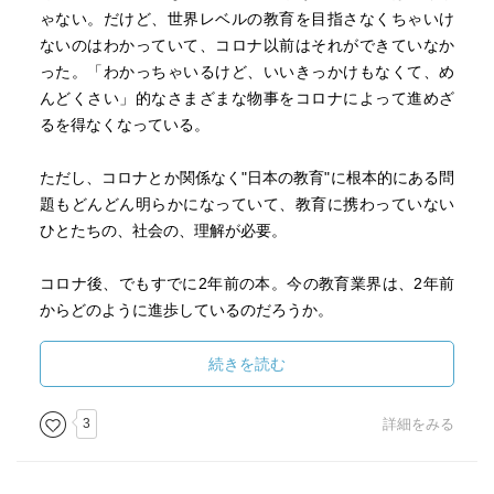
ゃない。だけど、世界レベルの教育を目指さなくちゃいけ
ないのはわかっていて、コロナ以前はそれができていなか
った。「わかっちゃいるけど、いいきっかけもなくて、め
んどくさい」的なさまざまな物事をコロナによって進めざ
るを得なくなっている。
ただし、コロナとか関係なく"日本の教育"に根本的にある問
題もどんどん明らかになっていて、教育に携わっていない
ひとたちの、社会の、理解が必要。
コロナ後、でもすでに2年前の本。今の教育業界は、2年前
からどのように進歩しているのだろうか。
続きを読む
それから、学校の存在意義について。
わたしもすこーーしだけ教育界に関わる立場で、学校がど
3
詳細をみる
んな場所であるのが良いのか考えたことがある。
学校って、なんなのだろう？