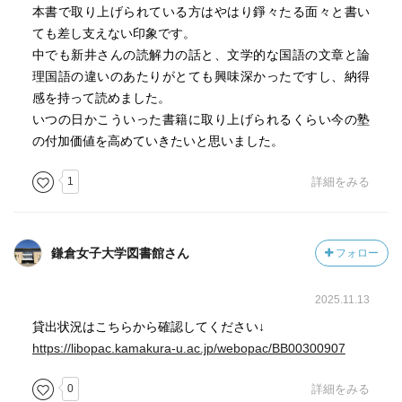
本書で取り上げられている方はやはり錚々たる面々と書い
ても差し支えない印象です。
中でも新井さんの読解力の話と、文学的な国語の文章と論
理国語の違いのあたりがとても興味深かったですし、納得
感を持って読めました。
いつの日かこういった書籍に取り上げられるくらい今の塾
の付加価値を高めていきたいと思いました。
1
詳細をみる
鎌倉女子大学図書館さん
フォロー
2025.11.13
貸出状況はこちらから確認してください↓
https://libopac.kamakura-u.ac.jp/webopac/BB00300907
0
詳細をみる