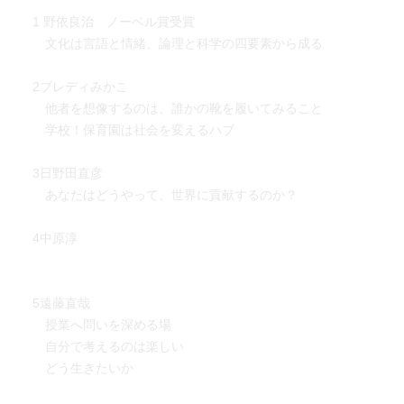
1 野依良治 ノーベル賞受賞
文化は言語と情緒、論理と科学の四要素から成る
2ブレディみかこ
他者を想像するのは、誰かの靴を履いてみること
学校！保育園は社会を変えるハブ
3日野田直彦
あなたはどうやって、世界に貢献するのか？
4中原淳
5遠藤直哉
授業へ問いを深める場
自分で考えるのは楽しい
どう生きたいか