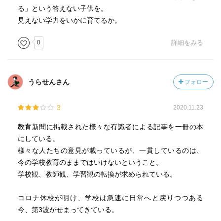
感情統制の弱さ
る」という答えない子供を。
融通の利かなさ
見えない学力をいかに育てるか。
不適切な自己評価
0
詳細をみる
対人スキルの乏しさ
身体的不器用さ
11高橋一也、堀尾美央、正頭英和
うらせんさん
フォロー
グローバルティーチャー賞（バーキー財団）
高橋レゴ
3
2020.11.23
堀尾Skype授業
正頭マインクラフト（英語）
教育新聞に掲載された様々な有識者による記事を一冊の本
にしている。
オーストラリアのYouTuber先生2018
様々な人たちの意見が載っているが、一貫しているのは、
今の学校教育のままではいけないということ。
12平川理恵
学校観、教師観、学習観の転換が求められている。
オンライン三種の神器
デバイス（端末）
コロナ休校が明け、学校は急速に日常へと戻りつつある
通信手段Wi-Fi環境
今、第3波がせまってきている。