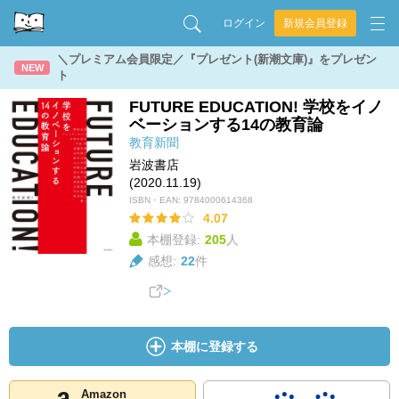
ログイン
新規会員登録
＼プレミアム会員限定／『プレゼント(新潮文庫)』をプレゼン
NEW
ト
FUTURE EDUCATION! 学校をイノ
ベーションする14の教育論
教育新聞
岩波書店
(2020.11.19)
ISBN・EAN:
9784000614368
4.07
本棚登録:
205
人
感想:
22
件
本棚に登録する
Amazon