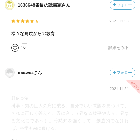
1636648番目の読書家さん
フォロー
5
2021.12.30
様々な角度からの教育
0
詳細をみる
osawatさん
フォロー
2021.11.24
野依良治
科学：知の巨人の肩に乗る。自分でいい問題を見つけて、
それに正しく答える。異に合う（異なる物事や人々、異な
る文化にであう）。暗黙知を強くして、創造的でなけれ
ば、科学もAIに負ける。