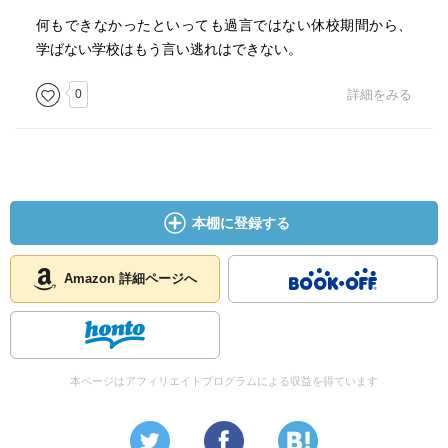
アカウント
何もできなかったといっても過言ではない休校期間から、
13新井紀子
学ばない学校はもう言い逃れはできない。
視写
0
詳細をみる
「教育のための科学研究所」〜エデュマッププロジェク
ト
14葉一
授業動画YouTuber
本棚に登録する
Amazon 詳細ページへ
本ページはアフィリエイトプログラムによる収益を得ています