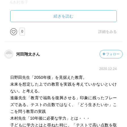
6木村泰子
10年後に必要な力
続きを読む
7鈴木大裕
成功、幸せの価値観を変える
0
詳細をみる
偏った学力
8山口文洋
河田翔太さん
フォロー
スタディサプリが非常時の学びのリソースに
2020.12.24
9神野元基
麹町中学校のキュビナ
日野田先生「2050年後」を見据えた教育。
未来を想定した上での教育を実践を考えていかないといけ
10宮口幸治
ない。と考える。
コグトレ（認知機能に課題を抱える子どものためのトレ
進藤先生「教育で福島を復興させる」印象に残ったフレー
ーニングツール）
ズである。テストの点数ではなく、「どう生きたいか」こ
こを問う教育の実践
困ってる子
木村先生「10年後に必要な学力」とは・・・
認知機能の弱さ
子どもに学力とはと尋ねた時に、「テストで高い点数を取