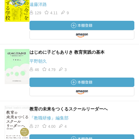
遠藤洋路
129
4.11
9
はじめに子どもありき 教育実践の基本
平野朝久
46
4.79
3
教育の未来をつくるスクールリーダーへ
『教職研修』編集部
27
4.00
4