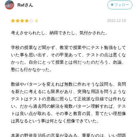
なぜ必要なのだろう？
Rafさん
フォロー
なぜ受験勉強は塾に頼ってしまうのだろう？
なぜ対面授業も必要で、文化祭などのイベントがあるのだ
4
2022.12.15
ろう。
考えさせられたし、納得できたし、気付かされた。
教育のプロでさえ、学校の在り方を模索しているのだった
ら、当事者の子どもたちはもっと意味を見いだせなくなっ
学校の授業など聞かず、教室で授業中にテスト勉強をして
てしまうのではないだろうか。
いた事を思い出す。その甲斐あって、テストの点は悪くな
かった。自分にとって授業とは何だったのだろう。勿論、
塾にも行かなかった。
数値やパターンを変えれば無数に作れそうな設問も、良問
を新たに考えるにも限界があり、突飛な用語を問うような
テストはテストの意義に照らして正統派な目線では作れな
い。だから過去問の解法を複数パターン理解すれば、テス
トは良い点が取れる。その事と教育の質、育てたい理想像
は異なるという事は何となく想像できていた。
本著の野依良治氏の言葉が染みる。重要なのは、いい問題