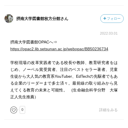
摂南大学図書館枚方分館さん
フォロー
2022.03.01
摂南大学図書館OPACへ⇒
https://opac2.lib.setsunan.ac.jp/webopac/BB50236734
学校現場の改革実践者である校長や教師、教育研究者をは
じめ、ノーベル賞受賞者、注目のベストセラー著者、児童
生徒から大人気の教育系YouTuber、EdTechの先駆者でもあ
る企業のリーダーまで多士済々。最前線の取り組みから見
えてくる教育の未来と可能性。 (生命融合科学分野 大塚
正人先生推薦）
0
詳細をみる