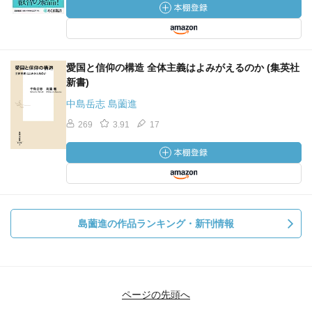
愛国と信仰の構造 全体主義はよみがえるのか (集英社
新書)
中島岳志 島薗進
269
3.91
17
島薗進の作品ランキング・新刊情報
ページの先頭へ