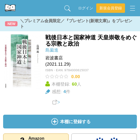
ログイン
新規会員登録
＼プレミアム会員限定／『プレゼント(新潮文庫)』をプレゼン
NEW
ト
戦後日本と国家神道 天皇崇敬をめぐ
る宗教と政治
島薗進
岩波書店
(2021.11.29)
ISBN・EAN:
9784000615037
0.00
本棚登録:
60
人
感想:
4
件
本棚に登録する
Amazon