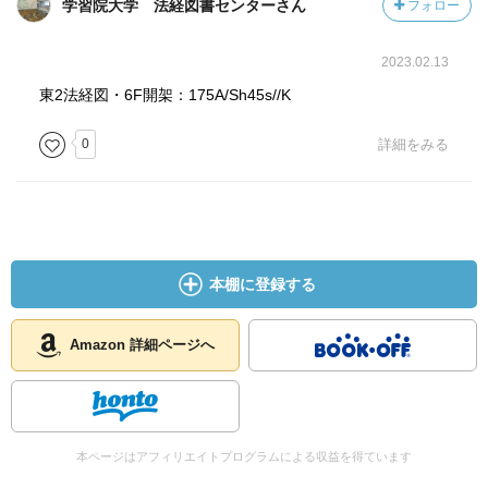
学習院大学 法経図書センターさん
フォロー
2023.02.13
東2法経図・6F開架：175A/Sh45s//K
0
詳細をみる
本棚に登録する
Amazon 詳細ページへ
本ページはアフィリエイトプログラムによる収益を得ています