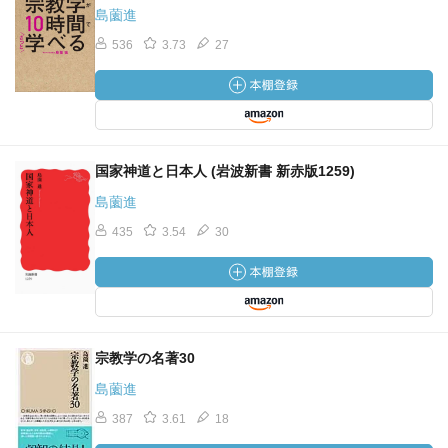
島薗進
536
3.73
27
国家神道と日本人 (岩波新書 新赤版1259)
島薗進
435
3.54
30
宗教学の名著30
島薗進
387
3.61
18