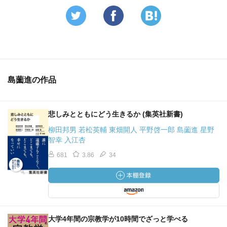
島薗進の作品
悲しみとともにどう生きるか (集英社新書)
柳田邦男 若松英輔 東畑開人 平野啓一郎 島薗進 星野
智幸 入江杏
681
3.86
34
大学4年間の宗教学が10時間でざっと学べる