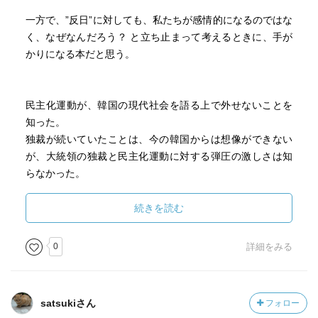
一方で、”反日”に対しても、私たちが感情的になるのではな
く、なぜなんだろう？ と立ち止まって考えるときに、手が
かりになる本だと思う。
民主化運動が、韓国の現代社会を語る上で外せないことを
知った。
独裁が続いていたことは、今の韓国からは想像ができない
が、大統領の独裁と民主化運動に対する弾圧の激しさは知
らなかった。
（タクシー運転手という光州事件に関する映画を観ていた
から、余計に民主化運動の悲惨さが想像できた。）
続きを読む
日本でいう60、70年代の学生運動みたいなイメージ。
0
詳細をみる
日本では学生たちがシラけていった80年代に韓国の若者は
闘っていた。
日本の学生運動世代が、ちょっと左っぽかったり、政治に
satsukiさん
フォロー
対しデモをしたりするよな〜、の人たちが、まだ韓国では