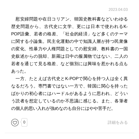
50、60代だから社会に対しての発言力も大きい。
2023.04.03
政治に対しての関心度も熱量も高い背景の一つはそこにも
慰安婦問題や在日コリアン、韓国史教科書などいわゆる
あると感じた。
歴史問題から、古代史に文学、更には日本で使われるK-
POP語彙、若者の格差、「社会的経済」など多くのテーマ
慰安婦問題に関しては、2015年に日韓外相会談後に合意文
に関する小論集。民主化運動の中で知識人層が持つ民衆像
が発表され、「最終的かつ不可逆的な解決」が宣言され
の変化、性暴力や人権問題としての慰安婦、教科書の一国
た。これをもって、もうおしまい！と、政府レベル（時の
史叙述からの脱却、新羅は日中の服属物ではない、二人の
朴大統領、安倍自民政権）では合意したし、国同士の合意
若者を通じて見る格差、など個別には興味を惹かれる点も
だから簡単には反故にはできない。
あった。
だけど、韓国の国民レベルでは納得いかないわけで、本書
一方、たとえば古代史とK-POPで関心を持つ人は全く異
では、その感情的なところや、フェミニズムや人権問題で
なるだろう。専門書ではない一方で、韓国に関心を持った
あって簡単に解決する話でもない、という韓国の人々の視
ばかりの初心者にはハードルがあるように思われ、どうい
点を述べている。
う読者を想定しているのか不思議に感じる。また、各筆者
の個人的思い入れが強めなのも自分にはやや苦手だ。
0
詳細をみる
何より執筆陣が30代など、若いことが好感を持てる。