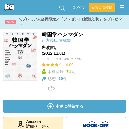
ログイン
新規会員登録
＼プレミアム会員限定／『プレゼント(新潮文庫)』をプレゼン
NEW
ト
韓国学ハンマダン
緒方義広
古橋綾
岩波書店
(2022.12.01)
ISBN・EAN:
9784000615693
4.00
本棚登録:
74
人
感想:
10
件
本棚に登録する
Amazon
詳細ページへ