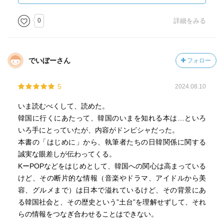
たきっかけを知ると、やはり韓国ってどこかほかの外国と
は違うような気がしてくる。
0
詳細をみる
それにしてもだ。従軍「慰安婦」やその支援者たちがその
歴史を学ぶための博物館を西大門公園につくろうとした
2008年当時、独立運動家の遺族たちからなる光復会が反対
でいぼーさん
フォロー
したとか（p.44）。また、韓国の歴史の教科書においては
「女性まで侵略戦争の犠牲になったりもした」という文章
5
2024.08.10
があるとか（p.72）。こういう書き方って主役が男性で女
性は脇役みたいだと思う。日韓を問わず、「慰安婦」に代
いま読むべくして、読めた。
表されるジェンダー的な視点の硬さが気になる。これって
韓国に行くにあたって、韓国のいまを知れる本は…といろ
もちろん、韓国に限ったことでなくて日本なんか「ジェン
いろ手にとっていたが、内容がドンピシャだった。
ダー問題＋嫌韓」みたいな始末の悪さがあると思う。そん
本書の「はじめに」から、執筆者たちの日韓関係に関する
な、ともすれば意気消沈してしまいそうな分野に注力して
誠実な眼差しが伝わってくる。
いる若手いるということに、まだ希望が感じられる。
KーPOPなどをはじめとして、韓国への関心は高まっている
けど、その断片的な情報（音楽やドラマ、アイドルから美
容、グルメまで）は日本で溢れているけど、その背景にあ
る韓国社会と、その歴史という”土台”を理解せずして、それ
らの情報をつなぎ合わせることはできない。