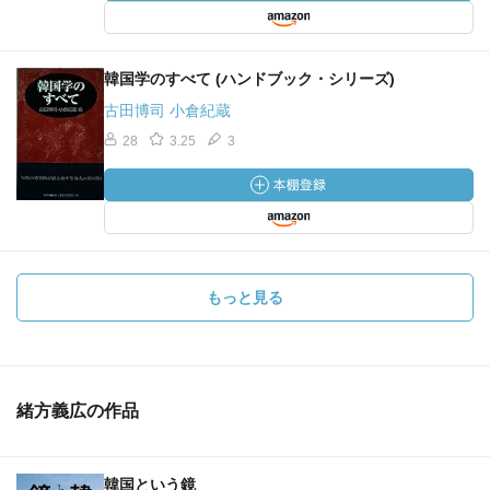
韓国学のすべて (ハンドブック・シリーズ)
古田博司 小倉紀蔵
28
3.25
3
もっと見る
緒方義広の作品
韓国という鏡