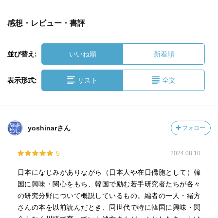
感想・レビュー・書評
並び替え:
いいね順
新着順
表示形式:
リスト
全文
yoshinarさん
フォロー
5
2024.08.10
日本になじみがありながら（日本人や在日僑胞として）韓
国に興味・関心をもち、韓国で励む若手研究者たちが各々
の研究分野について概説しているもの。編者の一人・緒方
さんの本を以前読んだとき、同世代で特に韓国に興味・関