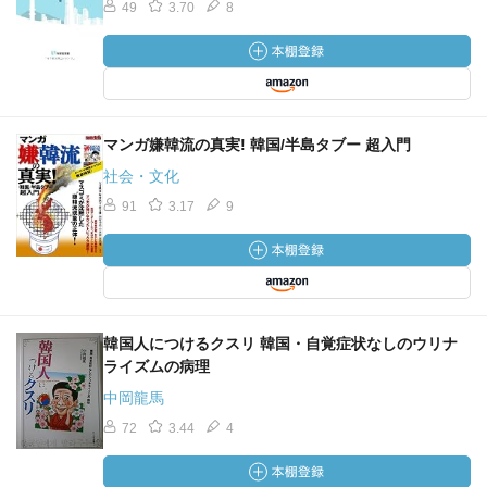
49
3.70
8
マンガ嫌韓流の真実! 韓国/半島タブー 超入門
社会・文化
91
3.17
9
韓国人につけるクスリ 韓国・自覚症状なしのウリナ
ライズムの病理
中岡龍馬
72
3.44
4