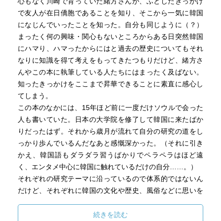
心もなく川崎で育っていた緒方さんが、ふとしたきっかけ
で友人が在日僑胞であることを知り、そこから一気に韓国
になじんでいったことを知った。自分も同じように（？）
まったく何の興味・関心もないところからある日突然韓国
にハマり、ハマったからにはと過去の歴史についてもそれ
なりに知識を得て考えをもってきたつもりだけど、緒方さ
んやこの本に執筆している人たちにはまったく及ばない。
知ったきっかけをここまで昇華できることに素直に感心し
てしまう。
この本のなかには、15年ほど前に一度だけソウルで会った
人も書いていた。日本の大学院を修了して韓国に来たばか
りだったはず。それから歳月が流れて自分の研究の道をし
っかり歩んでいるんだなあと感慨深かった。（それに引き
かえ、韓国語もダラダラ習うばかりでペラペラはほど遠
く、エンタメ中心に韓国に触れているだけの自分……。）
それぞれの研究テーマに沿っているので体系的ではないん
だけど、それぞれに韓国の文化や歴史、風俗などに思いを
もちながら研究している熱が伝わってくるような感じがす
る。そして、執筆者それぞれの韓国とかかわるようになっ
続きを読む