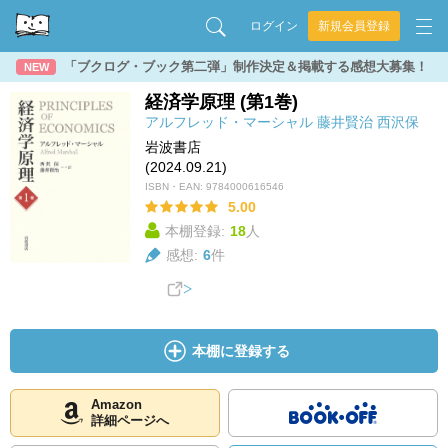
ログイン
新規会員登録
「ブクログ・ブック第二弾」制作決定＆掲載する感想大募集！
NEW
経済学原理 (第1巻)
アルフレッド・マーシャル
藤井賢治
西沢保
岩波書店
(2024.09.21)
ISBN・EAN:
9784000616546
5.00
本棚登録:
18
人
感想:
6
件
本棚に登録する
Amazon
詳細ページへ