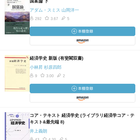
国富論 下
アダム・スミス 山岡洋一
292
3.67
5
経済学史 新版 (有斐閣双書)
小林昇 杉原四郎
9
3.00
2
コア・テキスト 経済学史 (ライブラリ経済学コア・テ
キスト&最先端 8)
井上義朗
43
4.20
5