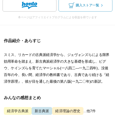
購入ストア一覧
本ページはアフィリエイトプログラムによる収益を得ています
作品紹介・あらすじ
スミス、リカードの古典派経済学から、ジェヴォンズらによる限界
効用革命を踏まえ、新古典派経済学の大きな基礎を形成し、ピグ
ウ、ケインズらを育てたマーシャル(一八四二―一九二四年)。没後
百年の今、長い間、経済学の教科書であり、古典であり続ける『経
済学原理』、彼が目を通した最後の第八版(一九二〇年)の新訳。
みんなの感想まとめ
経済学古典派
新古典派
経済理論の歴史
...他7件