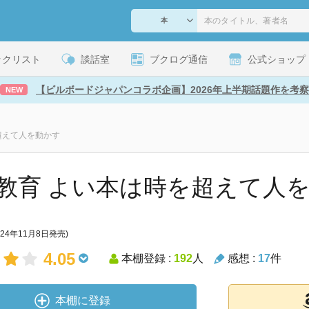
ックリスト
談話室
ブクログ通信
公式ショップ
【ビルボードジャパンコラボ企画】2026年上半期話題作を考察
NEW
超えて人を動かす
教育 よい本は時を超えて人
024年11月8日発売)
4.05
本棚登録 :
192
人
感想 :
17
件
本棚に登録