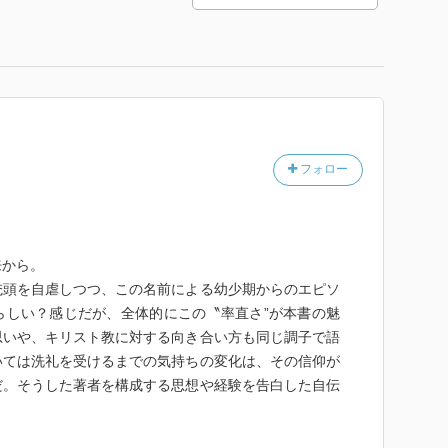
フォロー
来から。
禿頭を自虐しつつ、この名前による幼少期からのエピソ
らしい？感じだが、全体的にこの〝率直さ”が本書の魅
思いや、キリスト教に対する向き合い方も同じ調子で語
いては洗礼を受けるまでの気持ちの変化は、その信仰が
だ。そうした著者を構成する思想や経験を告白した自伝