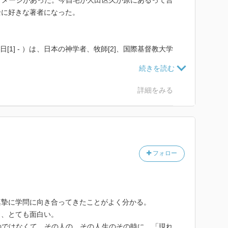
イメージがあった。今自宅が大田区久が原にあるって言
全に好きな著者になった。
9日[1] - ）は、日本の神学者、牧師[2]、国際基督教大学
026年3月[5]東京女子大学・第17代目学長。男性。神奈川県
くし、実父と継母（父の再婚相手）を両親として育った
イナー[7]。1975年東京都立小石川高等学校卒業[8]、
詳細をみる
文科学科卒業[9]。1982年東京神学大学大学院組織神学
6年日本基督教団松山城東教会牧師[9]。1991年アメリカ合衆
神学大学院博士課程修了（組織神学）、Ph.D[9]。19
督教大学教会牧師）[注 1]、1997年同大学準教授[注
4]同大学学務副学長[9]。2022年4月1日[3][4]-2026年3
フォロー
代目学長。1996年『ジョナサン・エドワーズ研究』（創文
賞[11][12]。2002年以降、プリンストン大学、カ
教授を務める[9]。小田嶋隆とは小中高[注 3]の同級
][8]。
真摯に学問に向き合ってきたことがよく分かる。
も、とても面白い。
味ではっきりとした意図があった。なぜ『ファーブル昆
のではなくて、その人の、その人生のその時に、「現れ