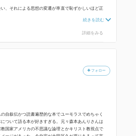
会い、それによる思想の変遷が率直で恥ずかしいほど正
牧師が皆この人ほどの人格者なのだとしたら毎週早起き
は幸福な時間なんだろうな。
詳細をみる
切り離す事などできない、罪を自覚し悪意を飼い慣ら
する試みが信仰という営み。
来ない神という存在を理解しようとする神学者達は当然
フォロー
。各々の解釈は当然異なるので。
体の1割程度。
情は世界中の誰かのお母さんと比べているわけではな
んの自叙伝かつ読書遍歴的な本でユーモラスでめちゃく
という感想は他人の宗教は二番！という結論には至り得
本について語る本が好きすぎる。元々森本あんりさんは
宗教国家アメリカの不思議な論理とかキリスト教視点で