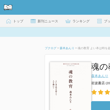
トップ
新刊ニュース
ランキング
ブ
ブクログ
>
森本あんり
>
魂の教育 よい本は時を
魂の
森本あんり
岩波書店
(2