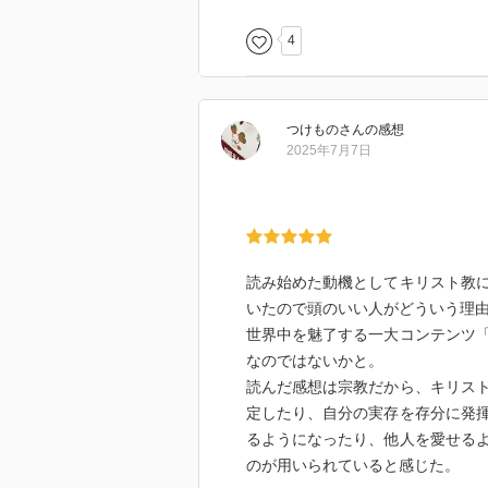
差し迫った教養を望んでいた。没
4
ながら、自らと対話してしまうよ
つけもの
さん
の感想
2025年7月7日
読み始めた動機としてキリスト教
いたので頭のいい人がどういう理
世界中を魅了する一大コンテンツ
なのではないかと。
読んだ感想は宗教だから、キリス
定したり、自分の実存を存分に発
るようになったり、他人を愛せる
のが用いられていると感じた。