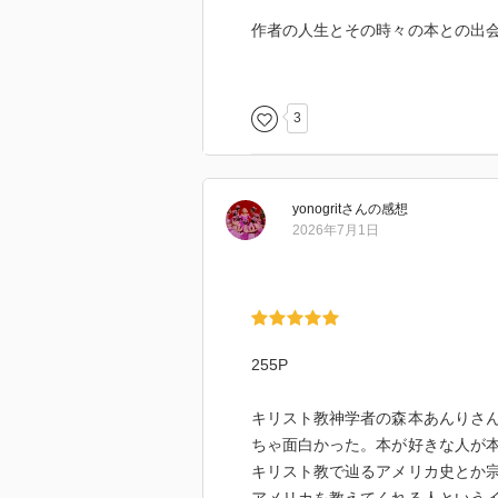
作者の人生とその時々の本との出
直に綴られていて好感が持てた。
して教会に通って説教を聞く時間
3
以下印象に残ったところ
人間は罪を犯す生き物で悪意から
し、出来るだけ善良に生きようと
yonogrit
さん
の感想
2026年7月1日
人間には決して理解することの出
だが互いを常に批判し合っている
聖書を読破したキリスト教信者は全
255P
自分のお母さんが一番！という感
い。
キリスト教神学者の森本あんりさ
宗教も一緒、自分の宗教が一番！
ちゃ面白かった。本が好きな人が
ない。
キリスト教で辿るアメリカ史とか