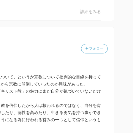
頭こそ究極だというように。気付くと著者の半生を聞き
詳細をみる
うな、語り出したくなるような読書だった。
フォロー
について、というか宗教について批判的な目線を持って
由から宗教に傾倒していったのか興味があった。
「キリスト教」の魅力にまだ自分が気づいていないだけ
ト教を信仰したから人は救われるのではなく、自分を肯
揮したり、徳性を高めたり、生きる勇気を持つ事ができ
ようになる為に行われる営みの一つとして信仰というも