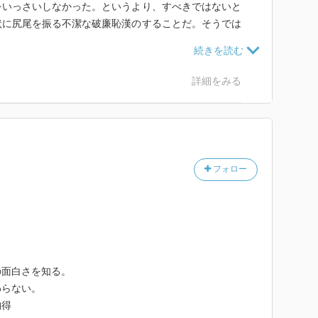
をいっさいしなかった。というより、すべきではないと
状に尻尾を振る不潔な破廉恥漢のすることだ。そうでは
で考えることこそ、自分の知性を高め人格を磨く正しい
と、貴重でありがたいボナエ・リテラエの時間だった。
詳細をみる
分かる。もっとも、私は本も読まなかったし、知識その
病であった。その後、勉強の面白さに気付いて尻尾を振
だが、その時、反動のように受験勉強以外の読書がした
、大学で違う楽しみを見つけて読書生活にも入らなかっ
フォロー
人を円環的な教養人と呼ぶ。アリストテレスによると、
ければならないが、あまり上手になりすぎてはいけな
の他の部分を犠牲にして努力してしまうからである。こ
とよくわかる。優れた業績を上げるため、たしかに人間
没頭してきたのだろう。真の教養人は、大学には稀であ
の面白さを知る。
わらない。
納得
養ではなく、もっと人生や信仰と一体化していくような