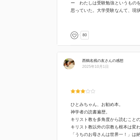
ー わたしは受験勉強というもの
思っていた。大学受験なんて、現
なく、ひたすら読みたい本を読ん
道だ。そうじていた。今から思う
80
私にも同じ時期があったから良く
ものを軽蔑していた。ただの厨二
って受験勉強をすることになるの
西鶴名残の友
さん
の感想
くて仕方なくなった。だが、結局
2025年10月1日
た。
ー 古代ギリシアでは、こういう
人は笛を吹く楽しみを知っていな
い。熟達しようとすると、人間性
ひとみちゃん、お勧め本。
れは、長く大学の教員を見ている
神学者の読書遍歴。
性の他の部分を犠牲にして研究に
キリスト教を多角度から読むこと
る。
キリスト教以外の宗教も根本は変
「うちのお母さんは世界一！」は
そうなのだろうか。嗜むだけの教