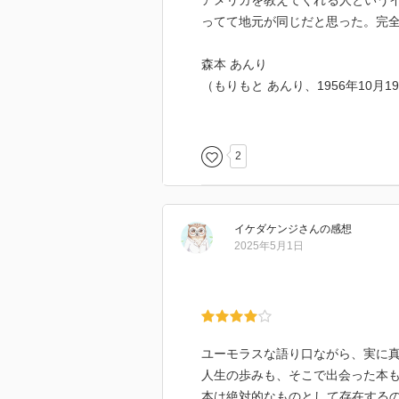
アメリカを教えてくれる人という
ってて地元が同じだと思った。完
森本 あんり
（もりもと あんり、1956年10月1
名誉教授。2022年4月[3][4]-2
生まれ[2]。幼い頃に実母を亡
[6]。父親は画家・グラフィックデザ
2
1979年国際基督教大学教養学部人
修士課程修了[9]。1982 - 198
国の旗 アメリカ合衆国プリンストン
イケダケンジ
さん
の感想
91年国際基督教大学宗務部（国際基
2025年5月1日
2]、2001年教授、2012年-2020年[
月31日[5]東京女子大学・第17
社）で第1回アメリカ学会・清水博賞受
リフォルニア大学バークレー校で客員
生[注 4]であり、親しい友人だった[15
ユーモラスな語り口ながら、実に
人生の歩みも、そこで出会った本
「しかし、わたしの父には別の意
本は絶対的なものとして存在する