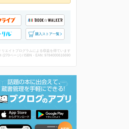
購入ストア一覧
ィリエイトプログラムによる収益を得ています
・本 (270ページ) / ISBN・EAN: 9784000616690