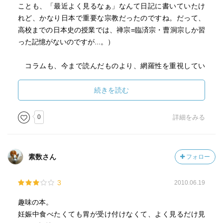
ことも、「最近よく見るなぁ」なんて日記に書いていたけ
れど、かなり日本で重要な宗教だったのですね。だって、
高校までの日本史の授業では、禅宗=臨済宗・曹洞宗しか習
った記憶がないのですが...。）
コラムも、今まで読んだものより、網羅性を重視してい
る感じがしました。眺めていると今まで読んだ本がダイジ
ェスト化して頭の中で思い出すのに役立ちそうです。
続きを読む
会社にでも置いておいたらいやされるかしら?。ほこりか
0
詳細をみる
ぶったらもったいないかしら。。。
しかし、今は甘いものはNo Thanksです。夕食は、玄米
素数さん
フォロー
ときんぴらごぼうでデトックス中...。
3
2010.06.19
趣味の本。
妊娠中食べたくても胃が受け付けなくて、よく見るだけ見