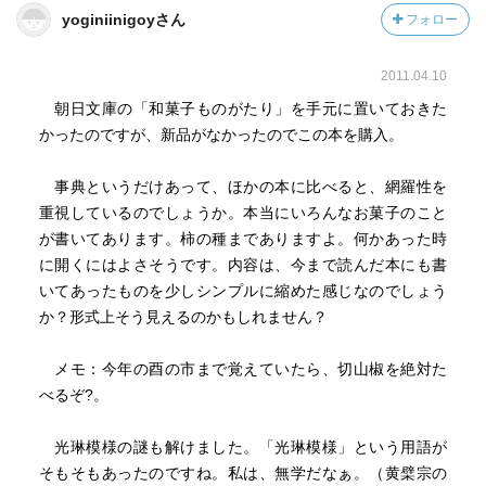
yoginiinigoyさん
フォロー
2011.04.10
朝日文庫の「和菓子ものがたり」を手元に置いておきた
かったのですが、新品がなかったのでこの本を購入。
事典というだけあって、ほかの本に比べると、網羅性を
重視しているのでしょうか。本当にいろんなお菓子のこと
が書いてあります。柿の種までありますよ。何かあった時
に開くにはよさそうです。内容は、今まで読んだ本にも書
いてあったものを少しシンプルに縮めた感じなのでしょう
か？形式上そう見えるのかもしれません？
メモ：今年の酉の市まで覚えていたら、切山椒を絶対た
べるぞ?。
光琳模様の謎も解けました。「光琳模様」という用語が
そもそもあったのですね。私は、無学だなぁ。（黄檗宗の