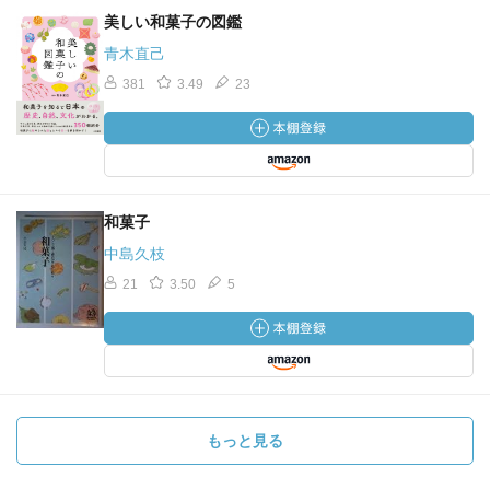
美しい和菓子の図鑑
青木直己
381
3.49
23
和菓子
中島久枝
21
3.50
5
もっと見る