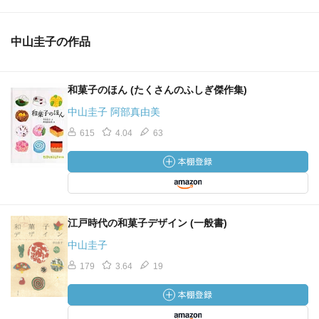
中山圭子の作品
和菓子のほん (たくさんのふしぎ傑作集)
中山圭子 阿部真由美
615
4.04
63
江戸時代の和菓子デザイン (一般書)
中山圭子
179
3.64
19