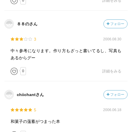
0
詳細をみる
８８のさん
フォロー
3
2006.08.30
中々参考になります。作り方もざっと書いてるし、写真も
あるからグー
0
詳細をみる
chiichantさん
フォロー
5
2006.06.18
和菓子の薀蓄がつまった本