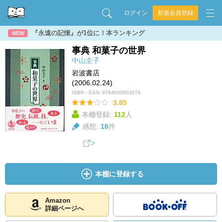
ログイン
新規会員登録
『永遠の記憶』が1位に！本ランキング
NEW
事典 和菓子の世界
中山圭子
岩波書店
(2006.02.24)
ISBN・EAN:
9784000803076
3.85
本棚登録:
112
人
感想:
16
件
本棚に登録する
Amazon
詳細ページへ