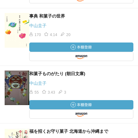
事典 和菓子の世界
中山圭子
170
4.14
20
和菓子ものがたり (朝日文庫)
中山圭子
55
3.43
3
福を招くお守り菓子 北海道から沖縄まで