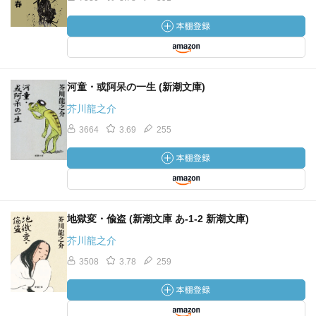
河童・或阿呆の一生 (新潮文庫)
芥川龍之介
3664
3.69
255
地獄変・偸盗 (新潮文庫 あ-1-2 新潮文庫)
芥川龍之介
3508
3.78
259