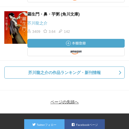
羅生門・鼻・芋粥 (角川文庫)
芥川龍之介
3409
3.64
142
芥川龍之介の作品ランキング・新刊情報
ページの先頭へ
Twitterフォロー
Facebookページ