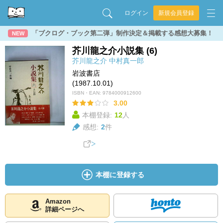
ログイン
新規会員登録
「ブクログ・ブック第二弾」制作決定＆掲載する感想大募集！
NEW
芥川龍之介小説集 (6)
芥川龍之介
中村真一郎
岩波書店
(1987.10.01)
ISBN・EAN:
9784000912600
3.00
本棚登録:
12
人
感想:
2
件
本棚に登録する
Amazon
詳細ページへ