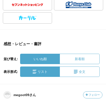
感想・レビュー・書評
並び替え:
いいね順
新着順
表示形式:
リスト
全文
megoct09さん
フォロー