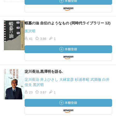
蝦蟇の油 自伝のようなもの (同時代ライブラリー 12)
黒沢明
41
3.86
1
淀川長治,黒澤明を語る.
淀川長治 井上ひさし 大林宣彦 杉浦孝昭 武満徹 白井
佳夫 黒沢明
23
3.67
1