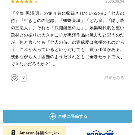
5
2006.06.04
『全集 黒澤明』の第４巻に収録されているのは『七人の
侍』『生きものの記録』『蜘蛛巣城』『どん底』『隠し砦
の三悪人』、それと『決闘鍵屋の辻』。娯楽時代劇と重い
題材との振りの大きさこそが黒澤作品の魅力だと思うのだ
が、何と言っても『七人の侍』の完成度は究極のものだろ
う。これが入っているというだけでも、買う価値がある。
残念ながら入手困難のようだけれども（全巻セットで入手
できないだろうか？）。
0
詳細をみる
本棚に登録する
Amazon 詳細ページへ