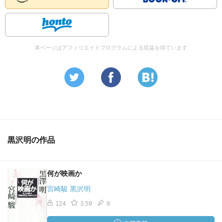
本ページはアフィリエイトプログラムによる収益を得ています
黒沢明の作品
何が映画か
宮崎駿 黒沢明
124
3.59
9