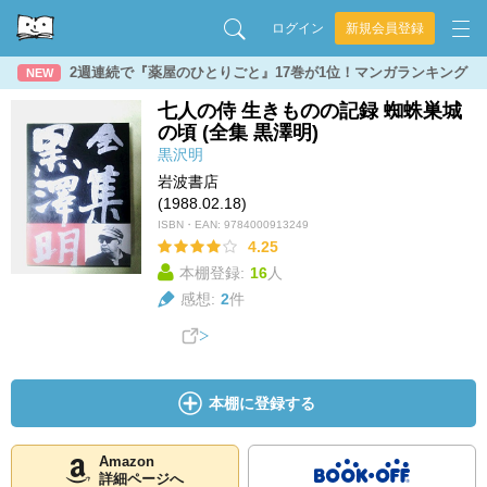
ログイン
新規会員登録
2週連続で『薬屋のひとりごと』17巻が1位！マンガランキング
NEW
七人の侍 生きものの記録 蜘蛛巣城
の頃 (全集 黒澤明)
黒沢明
岩波書店
(1988.02.18)
ISBN・EAN:
9784000913249
4.25
本棚登録:
16
人
感想:
2
件
本棚に登録する
Amazon
詳細ページへ