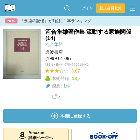
ログイン
新規会員登録
『永遠の記憶』が1位に！本ランキング
NEW
河合隼雄著作集 流動する家族関係
(14)
河合隼雄
岩波書店
(1999.01.06)
ISBN・EAN:
9784000918442
3.67
本棚登録:
18
人
感想:
1
件
本棚に登録する
Amazon
詳細ページへ