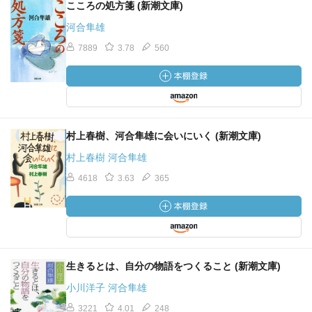
こころの処方箋 (新潮文庫)
河合隼雄
7889
3.78
560
村上春樹、河合隼雄に会いにいく (新潮文庫)
村上春樹 河合隼雄
4618
3.63
365
生きるとは、自分の物語をつくること (新潮文庫)
小川洋子 河合隼雄
3221
4.01
248