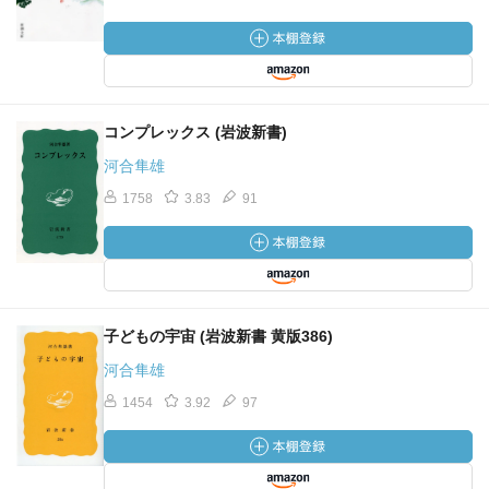
コンプレックス (岩波新書)
河合隼雄
1758
3.83
91
子どもの宇宙 (岩波新書 黄版386)
河合隼雄
1454
3.92
97