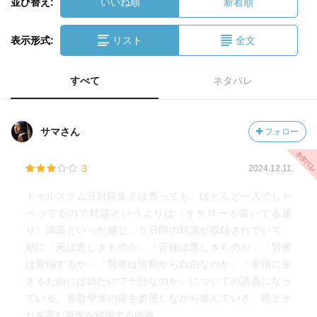
並び替え:
いいね順
新着順
表示形式:
リスト
全文
すべて
ネタバレ
サマさん
フォロー
3
2024.12.11
トゥルスクム荘対談集とは言っても、ほとんど一人でしゃ
べってるので対談というよりは（キケローも書いてる通
り）講義といった感じ。５日間の対談が収録されていて、
順に「死は悪しきものか」「苦痛は悪しきものか」「賢者
は苦悩するか」「賢者は情動から自由なのか」「幸福に生
きるためには徳だけで十分なのか」についての講義になっ
ている。各哲学派の節を参照しながら進んでいき、徳とそ
れを育む哲学を称揚する内容。