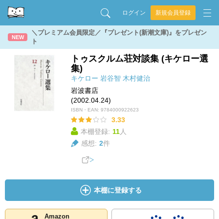
ログイン
新規会員登録
＼プレミアム会員限定／『プレゼント(新潮文庫)』をプレゼン
NEW
ト
トゥスクルム荘対談集 (キケロー選
集)
キケロー
岩谷智
木村健治
岩波書店
(2002.04.24)
ISBN・EAN:
9784000922623
3.33
本棚登録:
11
人
感想:
2
件
本棚に登録する
Amazon