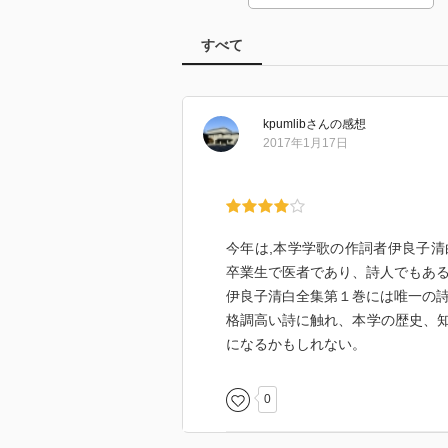
すべて
kpumlib
さん
の感想
2017年1月17日
今年は,本学学歌の作詞者伊良子
卒業生で医者であり、詩人でもあ
伊良子清白全集第１巻には唯一の
格調高い詩に触れ、本学の歴史、
になるかもしれない。
0