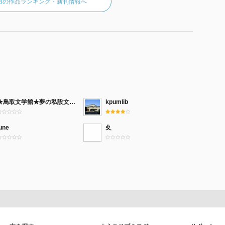
白の作品ランキング・新刊情報へ
★鳥取文学館★夢の私設文庫創設
kpumlib
une
夊