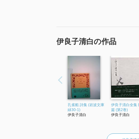
伊良子清白の作品
孔雀船 詩集 (岩波文庫
伊良子清白全集 
緑30-1)
篇 (第2巻)
伊良子清白
伊良子清白