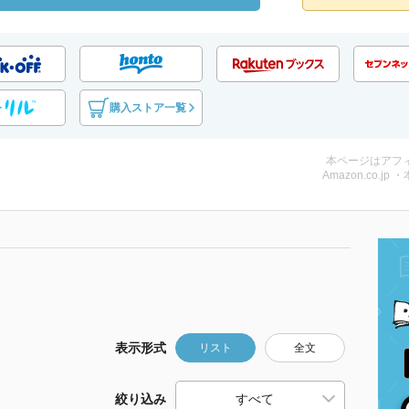
購入ストア一覧
本ページはアフ
Amazon.co.jp 
表示形式
リスト
全文
絞り込み