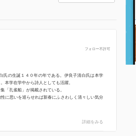
フォロー不許可
清白氏の生誕１４０年の年である。伊良子清白氏は本学
る。本学在学中から詩人としても活躍。
詩集「孔雀船」が掲載されている。
知性に思いを巡らせれば新春にふさわしく清々しい気分
詳細をみる