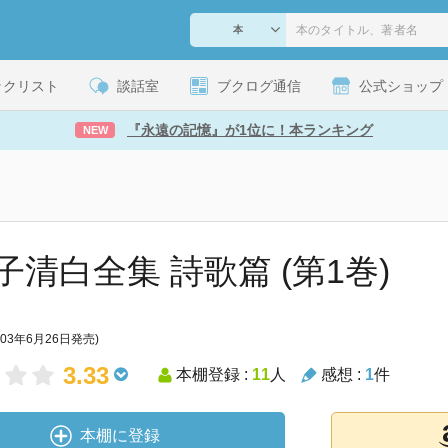
ックリスト
談話室
ブクログ通信
公式ショップ
『永遠の記憶』が1位に！本ランキング
NEW
子清白全集 詩歌篇 (第1巻)
003年6月26日発売)
3.33
本棚登録 :
11
人
感想 :
1
件
本棚に登録