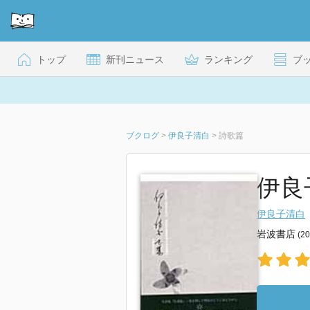
トップ
新刊ニュース
ランキング
ブ
ブクログ
>
伊良子清白
>
詩歌篇
伊良
伊良子清白
岩波書店
(2