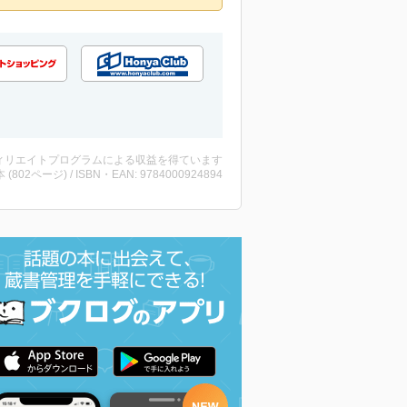
ィリエイトプログラムによる収益を得ています
・本 (802ページ) / ISBN・EAN: 9784000924894