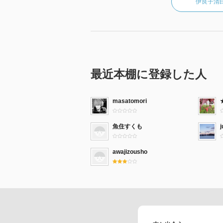
伊良子清
最近本棚に登録した人
masatomori
魚住すくも
j
awajizousho