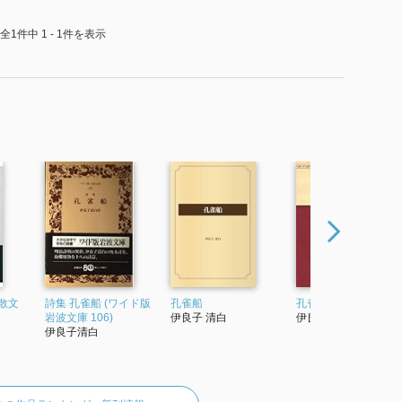
全1件中 1 - 1件を表示
散文
詩集 孔雀船 (ワイド版
孔雀船
孔雀船
岩波文庫 106)
伊良子 清白
伊良子 清白
伊良子清白