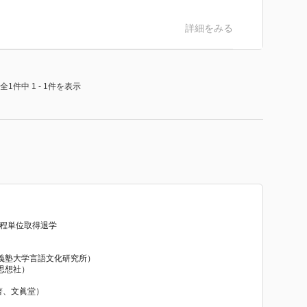
詳細をみる
全1件中 1 - 1件を表示
課程単位取得退学
義塾大学言語文化研究所）
思想社）
著、文眞堂）