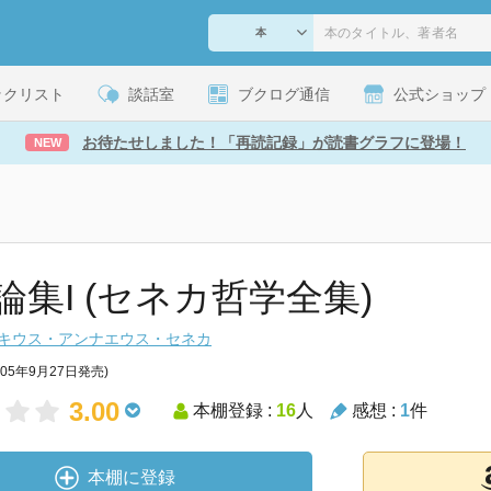
ックリスト
談話室
ブクログ通信
公式ショップ
お待たせしました！「再読記録」が読書グラフに登場！
NEW
論集I (セネカ哲学全集)
キウス・アンナエウス・セネカ
005年9月27日発売)
3.00
本棚登録 :
16
人
感想 :
1
件
本棚に登録