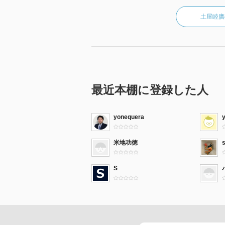
土屋睦廣
最近本棚に登録した人
yonequera
米地功徳
S