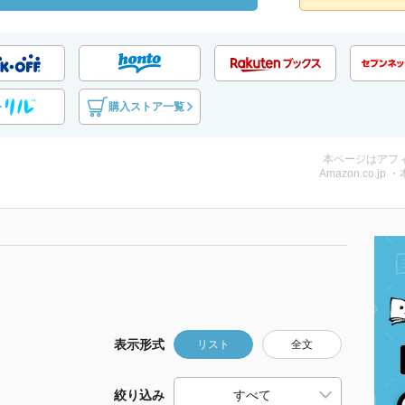
購入ストア一覧
本ページはアフ
Amazon.co.jp 
表示形式
リスト
全文
絞り込み