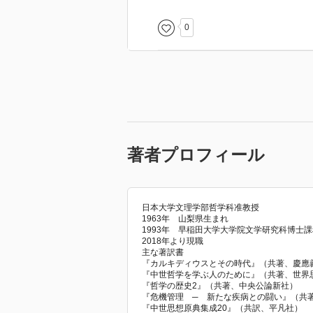
0
著者プロフィール
日本大学文理学部哲学科准教授
1963年 山梨県生まれ
1993年 早稲田大学大学院文学研究科博士
2018年より現職
主な著訳書
『カルキディウスとその時代』（共著、慶應
『中世哲学を学ぶ人のために』（共著、世界
『哲学の歴史2』（共著、中央公論新社）
『危機管理 ─ 新たな疾病との闘い』（共
『中世思想原典集成20』（共訳、平凡社）