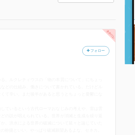
フォロー
いる。ルクレティウスの「物の本質について」にちょっ
風などの仕組み、働きについて書かれている。だけどル
なくて辛い。まだ後半があると思うとちょっと憂鬱にな
動しているという古代ローマおなじみの考えや、雷は雲
などの説が唱えられている。世界が消滅と生成を繰り返
てか、洪水による世界の破滅について延々と論じていた
殺の称揚といい、やっぱり破滅願望あるよな、セネカ。