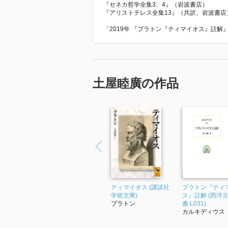
『セネカ哲学全集3、4』（岩波書店）
『アリストテレス全集13』（共訳、岩波書店
「2019年 『プラトン『ティマイオス』註
土屋睦廣の作品
ティマイオス (講談社
プラトン『ティ
学術文庫)
ス』註解 (西洋
プラトン
書 L031)
カルキディウス