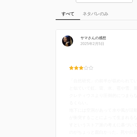
すべて
ネタバレのみ
サマ
さん
の感想
2025年2月5日
「自然研究」の前半が収められて
と似ていて虹、雷、水、雹や雪、
クレティウスより圧倒的につまら
るくらい。
地下には空洞があって水や風が活
が衝突することによって生まれる
すというストア派の考えに基づい
のがちょっと面白かった。死や自