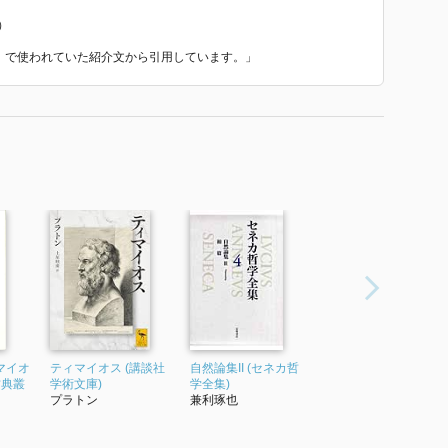
）
解』 で使われていた紹介文から引用しています。」
マイオ
ティマイオス (講談社
自然論集II (セネカ哲
古典叢
学術文庫)
学全集)
プラトン
兼利琢也