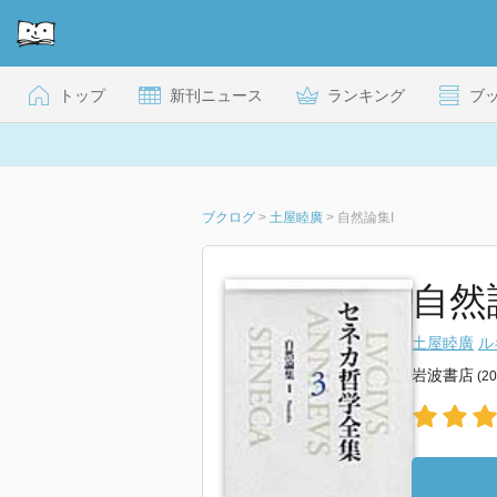
トップ
新刊ニュース
ランキング
ブ
ブクログ
>
土屋睦廣
>
自然論集I
自然
土屋睦廣
ル
岩波書店
(2