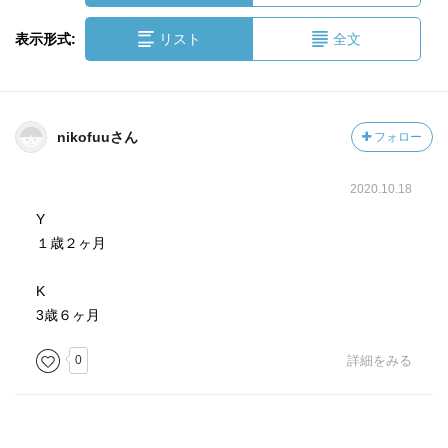
表示形式:
リスト
全文
nikofuuさん
フォロー
2020.10.18
Y
１歳２ヶ月
K
3歳６ヶ月
0
詳細をみる