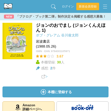
ログイン
新規会員登録
「ブクログ・ブック第二弾」制作決定＆掲載する感想大募集！
NEW
ジョンのおでまし (ジョンくんえほ
ん 1)
ボブ・グレアム
谷川俊太郎
岩波書店
(1988.05.26)
ISBN・EAN:
9784001105971
3.67
本棚登録:
30
人
感想:
2
件
本棚に登録する
Amazon
詳細ページへ