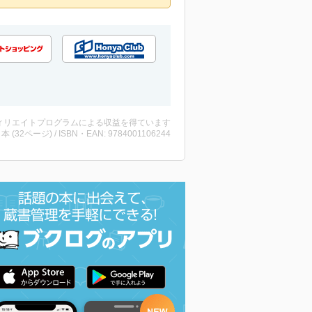
ィリエイトプログラムによる収益を得ています
 ・本 (32ページ) / ISBN・EAN: 9784001106244