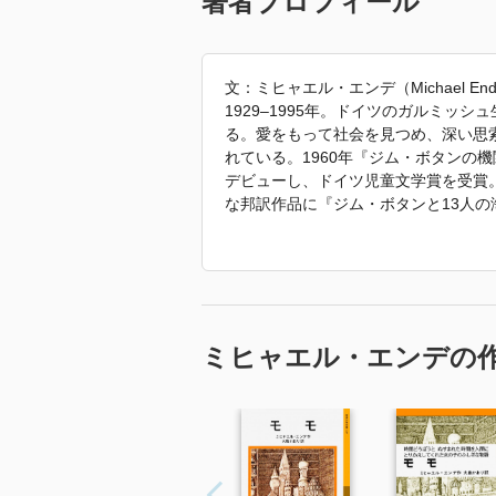
著者プロフィール
文：ミヒャエル・エンデ（Michael En
1929–1995年。ドイツのガルミッ
る。愛をもって社会を見つめ、深い思
れている。1960年『ジム・ボタンの
デビューし、ドイツ児童文学賞を受賞
な邦訳作品に『ジム・ボタンと13人
—』『魔法のカクテル』『魔法の学校
ある。『モモ』の装画・挿絵はエンデ
草稿、ノート、写真、書簡、自筆原画
常設展示されている。
「2026年 『影の縫製機』 で使われ
ミヒャエル・エンデの