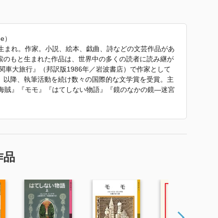
de）
シュ生まれ。作家。小説、絵本、戯曲、詩などの文芸作品があ
索のもと生まれた作品は、世界中の多くの読者に読み継が
機関車大旅行』（邦訳版1986年／岩波書店）で作家として
。以降、執筆活動を続け数々の国際的な文学賞を受賞。主
の海賊』『モモ』『はてしない物語』『鏡のなかの鏡—迷宮
—エンデのメルヒェン集』（以上すべて岩波書店）などが
自身が描いたもの。長野県の信濃町黒姫童話館に、原稿や
、愛用品などのエンデの関連資料が多く所蔵され、一部が
ていた紹介文から引用しています。」
作品