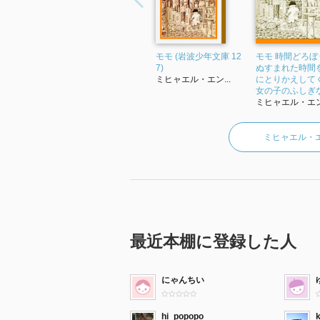
モモ (岩波少年文庫 12
モモ 時間どろぼ
7)
ぬすまれた時間
ミヒャエル・エン...
にとりかえして
女の子のふしぎな.
ミヒャエル・エン.
ミヒャエル・
最近本棚に登録した人
にゃんちい
hi_popopo
k