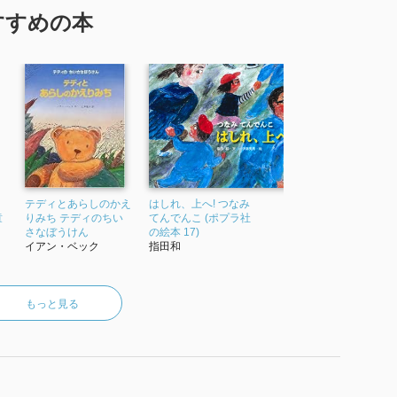
すすめの本
テディとあらしのかえ
はしれ、上へ! つなみ
童
りみち テディのちい
てんでんこ (ポプラ社
さなぼうけん
の絵本 17)
イアン・ベック
指田和
もっと見る