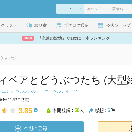
ックリスト
談話室
ブクログ通信
公式ショップ
『永遠の記憶』が1位に！本ランキング
NEW
うぶつたち
ィベアとどうぶつたち (大型
・エンデ
ベルンハルト・オーベルディーク
994年11月7日発売)
3.85
本棚登録 :
58
人
感想 :
6
件
本棚に登録