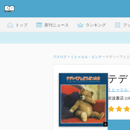
トップ
新刊ニュース
ランキング
ブ
ブクログ
>
ミヒャエル・エンデ
>
テディベアとど
テデ
ミヒャエル
岩波書店
(1