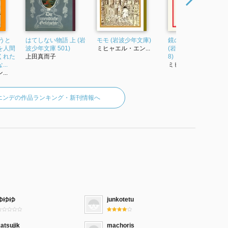
うと
はてしない物語 上 (岩
モモ (岩波少年文庫)
鏡のなかの鏡―迷宮
を人間
波少年文庫 501)
ミヒャエル・エン...
(岩波現代文庫 文芸2
くれた
上田真而子
8)
..
ミヒャエル・エン...
..
エンデの作品ランキング・新刊情報へ
ゆゆゆ
junkotetu
atsujik
machoris