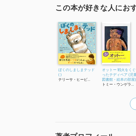
この本が好きな人にお
ぼくのしましまテッド
オットー 戦火をくぐ
( )
ったテディベア (児
テリーサ・ヒーピ...
図書館・絵本の部屋)
トミー・ウンゲラ...