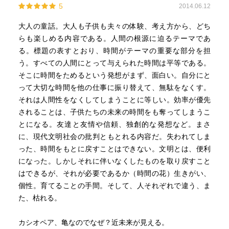
5
2014.06.12
大人の童話。大人も子供も夫々の体験、考え方から、どち
らも楽しめる内容である。人間の根源に迫るテーマであ
る。標題の表すとおり、時間がテーマの重要な部分を担
う。すべての人間にとって与えられた時間は平等である。
そこに時間をためるという発想がまず、面白い。自分にと
って大切な時間を他の仕事に振り替えて、無駄をなくす。
それは人間性をなくしてしまうことに等しい。効率が優先
されることは、子供たちの未来の時間をも奪ってしまうこ
とになる。友達と友情や信頼、独創的な発想など。まさ
に、現代文明社会の批判ともとれる内容だ。失われてしま
った、時間をもとに戻すことはできない。文明とは、便利
になった。しかしそれに伴いなくしたものを取り戻すこと
はできるが、それが必要であるか（時間の花）生きがい、
個性。育てることの手間。そして、人それぞれで違う、ま
た、枯れる。
カシオペア、亀なのでなぜ？近未来が見える。