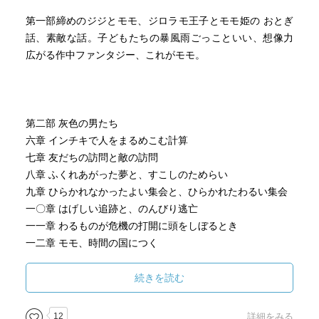
第一部締めのジジとモモ、ジロラモ王子とモモ姫の おとぎ
話、素敵な話。子どもたちの暴風雨ごっこといい、想像力
広がる作中ファンタジー、これがモモ。
第二部 灰色の男たち
六章 インチキで人をまるめこむ計算
七章 友だちの訪問と敵の訪問
八章 ふくれあがった夢と、すこしのためらい
九章 ひらかれなかったよい集会と、ひらかれたわるい集会
一〇章 はげしい追跡と、のんびり逃亡
一一章 わるものが危機の打開に頭をしぼるとき
一二章 モモ、時間の国につく
実態のない灰色の男たちの怖さ、、、え？これ令和の話で
続きを読む
は？と驚く。
時間を節約する、効率を、子どもたちの孤独感、、身につ
12
詳細をみる