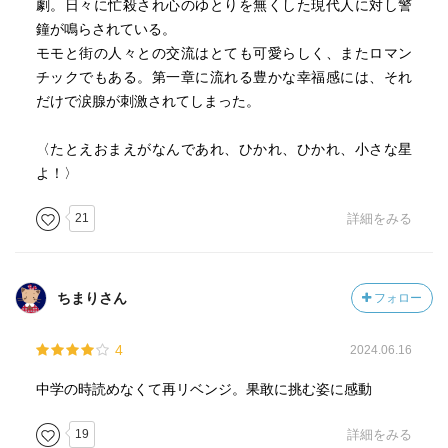
劇。日々に忙殺され心のゆとりを無くした現代人に対し警
鐘が鳴らされている。
モモと街の人々との交流はとても可愛らしく、またロマン
チックでもある。第一章に流れる豊かな幸福感には、それ
だけで涙腺が刺激されてしまった。
〈たとえおまえがなんであれ、ひかれ、ひかれ、小さな星
よ！〉
21
詳細をみる
ちまりさん
フォロー
4
2024.06.16
中学の時読めなくて再リベンジ。果敢に挑む姿に感動
19
詳細をみる