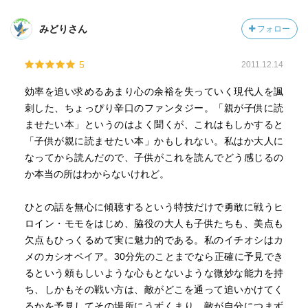
みどりさん
フォロー
5
2011.12.14
効率を追い求めるあまり心の余裕を失っていく現代人を諷
刺した、ちょっぴり辛口のファンタジー。「親が子供に読
ませたい本」というのはよく聞くが、これはもしかすると
「子供が親に読ませたい本」かもしれない。私はか大人に
なってから読んだので、子供がこれを読んでどう感じるの
か本当の所はわからないけれど。
ひとの話を無心に傾聴するという特技だけで勇敢に戦うヒ
ロイン・モモをはじめ、脇役の大人も子供たちも、美点も
欠点もひっくるめて実に魅力的である。私のイチオシはカ
メのカシオペイア。30分先のことまでなら正確に予見でき
るという頼もしいような心もとないような微妙な能力を持
ち、しかもその戦い方は、敵がどこを通って追いかけてく
るかを予見してその場所にうずくまり、敵が自分につまず