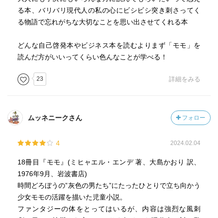
る本、バリバリ現代人の私の心にビシビシ突き刺さってく
る物語で忘れがちな大切なことを思い出させてくれる本
どんな自己啓発本やビジネス本を読むよりまず「モモ」を
読んだ方がいいってくらい色んなことが学べる！
23
詳細をみる
ムッネニークさん
フォロー
4
2024.02.04
18冊目『モモ』(ミヒャエル・エンデ 著、大島かおり 訳、
1976年9月、岩波書店)
時間どろぼうの”灰色の男たち”にたったひとりで立ち向かう
少女モモの活躍を描いた児童小説。
ファンタジーの体をとってはいるが、内容は強烈な風刺