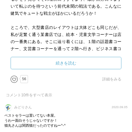
いて転ぶのを待つという前代未聞の戦法である。こんなに
健気でキュートな戦士がほかにいるだろうか！
ところで、大型書店のレイアウトは大体どこも同じだが、
私が足繁く通う某書店では、絵本・児童文学コーナーは店
の一番奥にある。そこに辿り着くには、１階の話題書コー
ナー、文芸書コーナーを通って２階へ行き、ビジネス書コ
ーナー、参考書コーナーを経由して２階の端っこまで行か
なければならない。
続きを読む
その間に必然的に多くの本のタイトルを目にするのだが、
56
詳細をみる
改めて眺めてみると、これがまた何とも示唆的なのであ
る。「必要な知識を15分でインプットできる速読術」「本
コメント
10
件をすべて表示
当に頭がよくなる１分間勉強法」「残業ゼロ！ 仕事が３倍
速くなるダンドリ仕事術」等々。「時間をお金で買う技
みどりさん
2020.09.05
術」なんてのもある。絵本コーナーでは、賑々しい音や光
ベストセラーは置いてない本屋。
の出る幼児向け絵本（電池式）が目につく。それらを横目
うわー面白そうじゃないですか！
猫丸さんは関西猫だったのですねー^-^
に通り過ぎてようやく児童文学コーナーに着くと、奥の棚