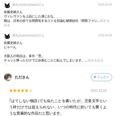
にひっそりとこの本が置かれているというわけだ。
猫丸(nyancomaru)さん
2020.09.05
佐藤史緒さん
時短系ハウツー本を否定できるほど、私は高尚な人間では
ヴィレヴァンを上品にした感じかな、、、
ない。とはいえ、やはり殺伐とした感は否めないそれらの
猫は、日本の全てを関西化するコトを目論む秘密結社「関西ファシ...
続きを
みる
本をかきわけて行った突き当たりにエンデの「モモ」があ
るという事実は、私の心をほんのりと暖かくしてくれる。
猫丸(nyancomaru)さん
2020.09.05
もちろんそれは、単に本屋のレイアウト上の必然に過ぎな
佐藤史緒さん
いのだが、発行されてはすぐに消えゆく流行本の間をすり
にゃーん
抜けて最奥部に辿り着いた者だけが「モモ」を読むことが
大阪人の弱点は、多分「雪」
できるというのは、なかなか面白い話ではないかと思うの
チョッと降っただけで三歩進むごとに転んでしまいます。...
続きをみる
だ。
大人がめったに足を踏み入れることのない本屋の奥で、今
たださん
フォロー
日もモモやマイスター・ホラが笑って手を振っている。カ
シオペイアの甲羅には「ズット ココニイマスヨ」と、この
5
2021.12.09
本を読んだ人にだけ見える文字が浮かんでいる――そんな
光景を連想させてくれる、楽しい物語だった。
｢はてしない物語｣でも似たことを書いたが、児童文学とい
う枠だけでは捉えられない、いつの時代に於いても響くよ
うな普遍的な作品だと思います。