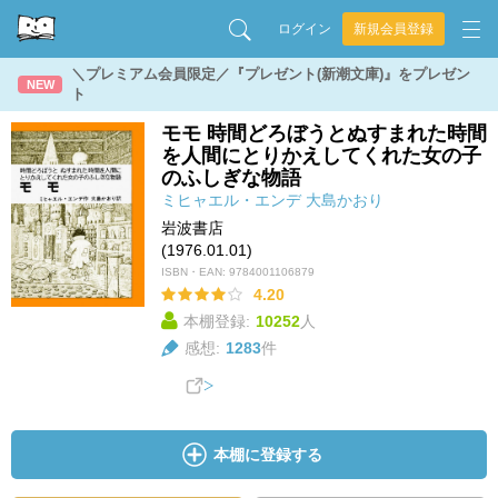
ログイン
新規会員登録
＼プレミアム会員限定／『プレゼント(新潮文庫)』をプレゼン
NEW
ト
モモ 時間どろぼうとぬすまれた時間
を人間にとりかえしてくれた女の子
のふしぎな物語
ミヒャエル・エンデ
大島かおり
岩波書店
(1976.01.01)
ISBN・EAN:
9784001106879
4.20
本棚登録:
10252
人
感想:
1283
件
本棚に登録する