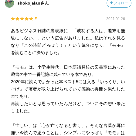
shokojalanさん
フォロー
5
2021.01.26
あるビジネス雑誌の裏表紙に、「成功する人は、週末を無
駄にしない。」という広告がありました。私はそれを見る
なり「この時間どろぼう！」という気分になり、『モモ』
を読むことに決めました。
『モモ』は、小学生時代、日本語補習校の図書室にあった
蔵書の中で一番記憶に残っている本であり、
2020年に読んでよかった本ベスト5には入る『ゆっくり、い
そげ』で著者が取り上げられていて感動の再開を果たした
本であり、
再読したいとは思っていたんだけど、ついにその想い果た
しました。
「忙しい」は「心が亡くなると書く」。そんな言葉が耳に
痛い今読んで思うことは、シンプルにやっぱり『モモ』は