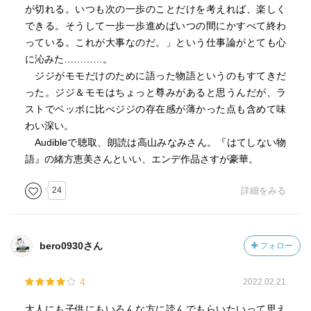
が切れる。いつも次の一歩のことだけを考えれば、楽しく
できる。そうして一歩一歩進めばいつの間にかすべて終わ
っている。これが大事なのだ。」という仕事論がとても心
に沁みた…………。
ジジがモモだけのために語った物語というのもすてきだ
った。ジジ＆モモはちょっと尊みがあると思うんだが、ラ
ストでベッポに比べジジの存在感が薄かった点も含めて味
わい深い。
Audibleで聴取、朗読は高山みなみさん。『はてしない物
語』の緒方恵美さんといい、エンデ作品さすが豪華。
24
詳細をみる
bero0930さん
フォロー
4
2022.02.21
大人にも子供にもいろんな方に読んでもらいたいって思え