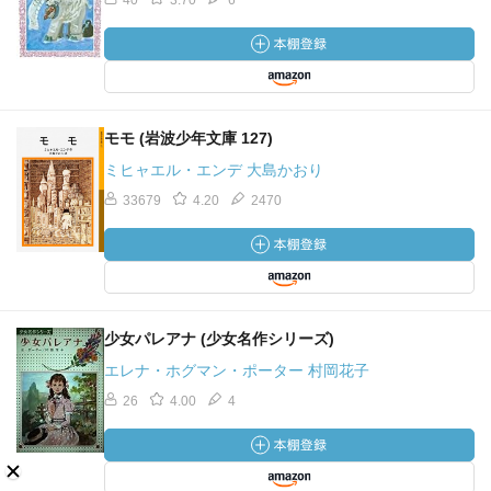
40
3.70
6
モモ (岩波少年文庫 127)
ミヒャエル・エンデ 大島かおり
33679
4.20
2470
少女パレアナ (少女名作シリーズ)
エレナ・ホグマン・ポーター 村岡花子
26
4.00
4