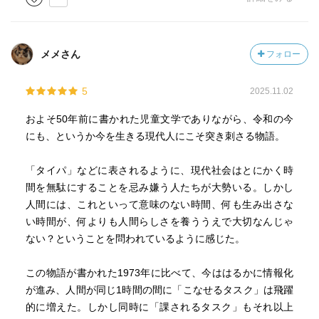
まされる思いがする。
これぞファンタジー！な時間の国。〈どこにもない家〉
、〈さかさま小路〉、マイスター・ホラが出すなぞな
メメさん
フォロー
ぞ、、、
マイスター・ゼクンドゥス・ミヌティヌス・ホラ
5
2025.11.02
（賢者に対する総称、秒、分、時間）
およそ50年前に書かれた児童文学でありながら、令和の今
にも、というか今を生きる現代人にこそ突き刺さる物語。
第三章 〈時間の花〉
「タイパ」などに表されるように、現代社会はとにかく時
一三章 むこうでは一日、ここでは一年
間を無駄にすることを忌み嫌う人たちが大勢いる。しかし
一四章 食べものはたっぷり、話はちょっぴり
人間には、これといって意味のない時間、何も生み出さな
一五章 再会、そしてほんとうの別れ
い時間が、何よりも人間らしさを養ううえで大切なんじゃ
一六章 ゆたかさの中のくるしみ
ない？ということを問われているように感じた。
一七章 大きな不安と、もっと大きな勇気
一八章 まえばかり見て、うしろをふりかえらないと
この物語が書かれた1973年に比べて、今ははるかに情報化
一九章 包囲のなかでの決意
が進み、人間が同じ1時間の間に「こなせるタスク」は飛躍
二〇章 追手を追う
的に増えた。しかし同時に「課されるタスク」もそれ以上
二一章 おわり、そして新しいはじまり