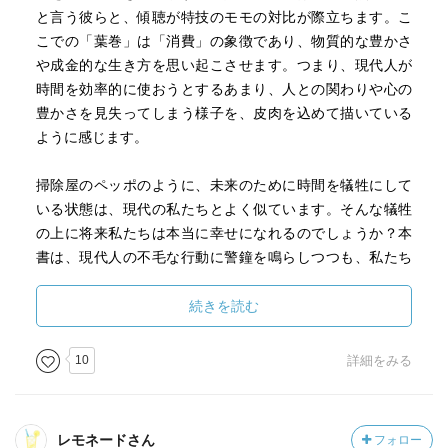
と言う彼らと、傾聴が特技のモモの対比が際立ちます。こ
こでの「葉巻」は「消費」の象徴であり、物質的な豊かさ
や成金的な生き方を思い起こさせます。つまり、現代人が
時間を効率的に使おうとするあまり、人との関わりや心の
豊かさを見失ってしまう様子を、皮肉を込めて描いている
ように感じます。
掃除屋のペッポのように、未来のために時間を犠牲にして
いる状態は、現代の私たちとよく似ています。そんな犠牲
の上に将来私たちは本当に幸せになれるのでしょうか？本
書は、現代人の不毛な行動に警鐘を鳴らしつつも、私たち
の生活がすでに後戻りできない地点まで来てしまっている
のでは、という一抹の不安も感じさせます。それでも、モ
続きを読む
モのように今この瞬間を大切に生き、人と心を通わせるこ
との価値を教えてくれる本でした。
10
詳細をみる
レモネードさん
フォロー