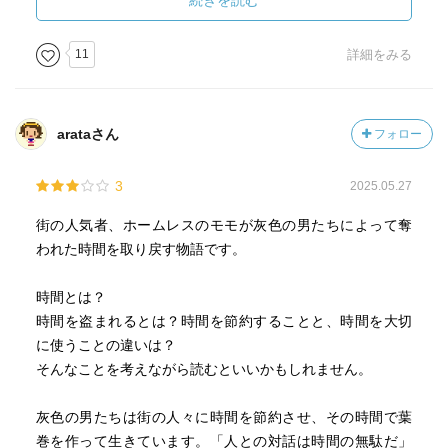
続きを読む
てはならない、そんなことを考えさせられる、なんだかと
っても不思議なお話です。
11
詳細をみる
心の豊かさは、経済的な豊かさとは必ずしも一致しませ
ん。
arataさん
フォロー
「時間」の価値を、誰かの尺度ではなく、自分自身の尺度
3
2025.05.27
でしっかりと見極められる、そんな心の豊かさを持ち続け
たいなと、モモを読んで思いました。
街の人気者、ホームレスのモモが灰色の男たちによって奪
われた時間を取り戻す物語です。
時間とは？
時間を盗まれるとは？時間を節約することと、時間を大切
に使うことの違いは？
そんなことを考えながら読むといいかもしれません。
灰色の男たちは街の人々に時間を節約させ、その時間で葉
巻を作って生きています。「人との対話は時間の無駄だ」