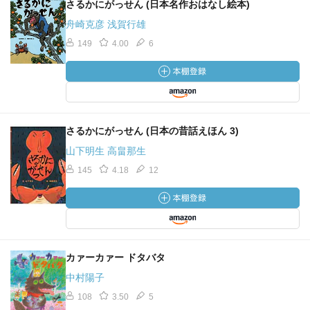
さるかにがっせん (日本名作おはなし絵本)
舟崎克彦 浅賀行雄
149
4.00
6
さるかにがっせん (日本の昔話えほん 3)
山下明生 高畠那生
145
4.18
12
カァーカァー ドタバタ
中村陽子
108
3.50
5