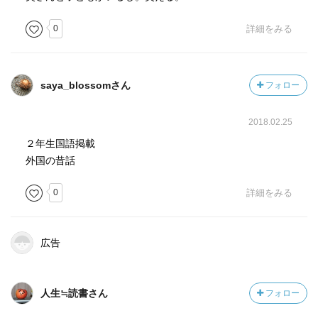
0
詳細をみる
saya_blossomさん
フォロー
2018.02.25
２年生国語掲載
外国の昔話
0
詳細をみる
広告
人生≒読書さん
フォロー