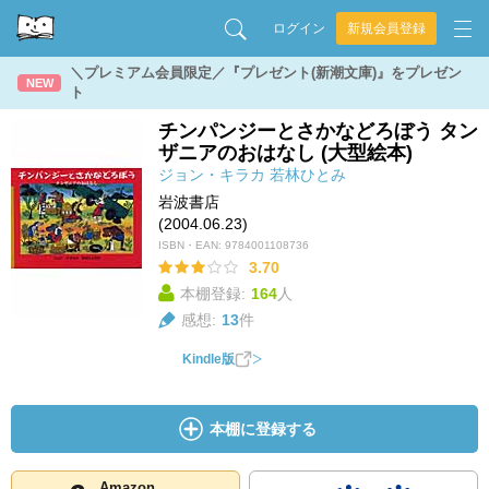
ログイン
新規会員登録
＼プレミアム会員限定／『プレゼント(新潮文庫)』をプレゼン
NEW
ト
チンパンジーとさかなどろぼう タン
ザニアのおはなし (大型絵本)
ジョン・キラカ
若林ひとみ
岩波書店
(2004.06.23)
ISBN・EAN:
9784001108736
3.70
本棚登録:
164
人
感想:
13
件
Kindle版
本棚に登録する
Amazon