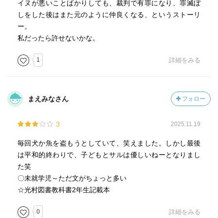
イヌが悪いことばかりしても、裁判で有罪になり、罪滅ぼ
しをした後はまた元のように仲良くなる、というストーリ
ー。
私だったら許せないかな。
1
詳細をみる
まえみなさん
フォロー
3
2025.11.19
毎回犬か魚を盗もうとしていて、笑えました。しかし最後
は平和的終わりで、子どもとサルは優しいねーとなりまし
た笑
〇未就学児～ただ文がちょっと多い
☆光村図書教科書2年生記載本
0
詳細をみる