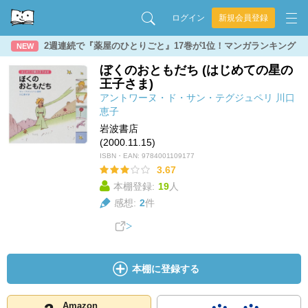
ログイン
新規会員登録
2週連続で『薬屋のひとりごと』17巻が1位！マンガランキング
NEW
ぼくのおともだち (はじめての星の
王子さま)
アントワーヌ・ド・サン・テグジュペリ
川口
恵子
岩波書店
(2000.11.15)
ISBN・EAN:
9784001109177
3.67
本棚登録:
19
人
感想:
2
件
本棚に登録する
Amazon