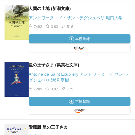
人間の土地 (新潮文庫)
アントワーヌ・ド・サン・テグジュペリ 堀口大学
7493
3.83
516
星の王子さま (集英社文庫)
Antoine de Saint Exup´ery アントワーヌ・ド サン=テ
グジュペリ 池澤 夏樹
7289
3.92
775
愛蔵版 星の王子さま