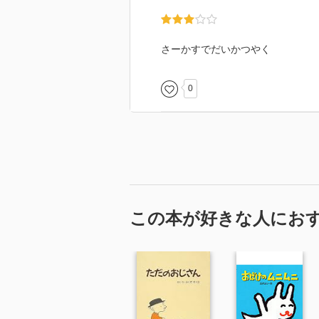
さーかすでだいかつやく
0
この本が好きな人にお