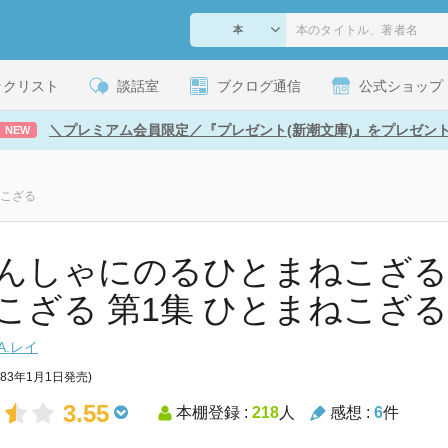
ックリスト
談話室
ブクログ通信
公式ショップ
＼プレミアム会員限定／『プレゼント(新潮文庫)』をプレゼン
NEW
こざる
んしゃにのるひとまねこざる 
こざる 第1集 ひとまねこざる 
.A.レイ
983年1月1日発売)
3.55
本棚登録 :
218
人
感想 :
6
件