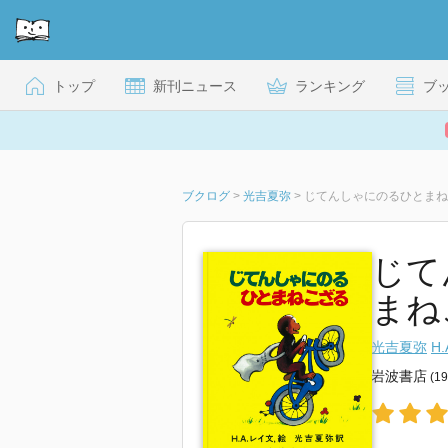
トップ
新刊ニュース
ランキング
ブ
ブクログ
>
光吉夏弥
>
じてんしゃにのるひとまね
じて
まね
光吉夏弥
H
岩波書店
(1