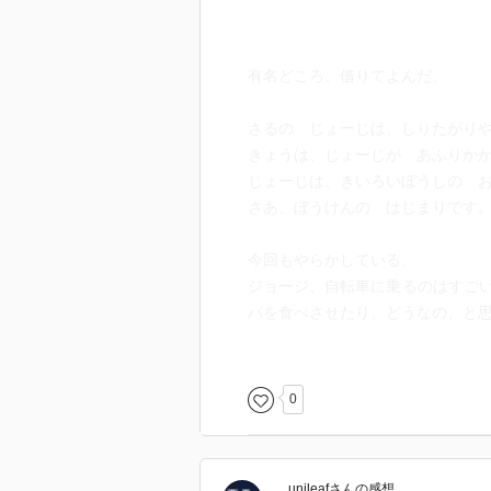
有名どころ、借りてよんだ。
さるの じょーじは、しりたがり
きょうは、じょーじが あふりか
じょーじは、きいろいぼうしの 
さあ、ぼうけんの はじまりです
今回もやらかしている。
ジョージ、自転車に乗るのはすご
パを食べさせたり、どうなの、と
子どもの感覚でよめず、かなしい
くまを助けるくだり、サーカスに
ないこと、などなど、フォローは
0
実際にいたずらしたらどうなるか
のメッセージは伝わってきた。
子どもと一緒によめたら、私の考
unileaf
さん
の感想