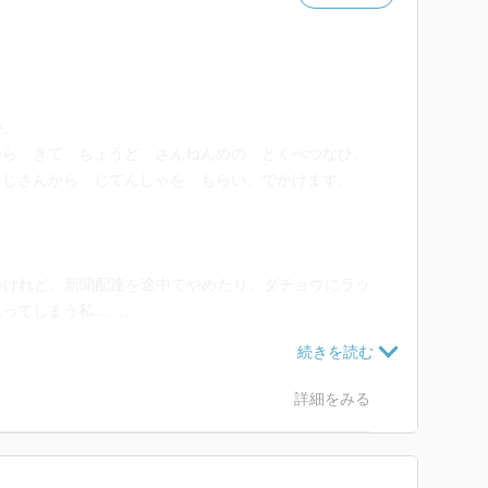
や。
から きて ちょうど さんねんめの とくべつなひ。
おじさんから じてんしゃを もらい、でかけます。
。
いけれど、新聞配達を途中でやめたり、ダチョウにラッ
思ってしまう私……。
。
きていた新聞を配達されなかった家の人たちが怒ってい
されているけれど。
詳細をみる
、のシミュレーションにはなるし、「なんとかなるよ」
えもきっと変わるんだろうな。