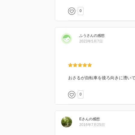
0
ふう
さん
の感想
2023年5月7日
おさるが自転車を後ろ向きに漕い
0
E
さん
の感想
2016年7月25日