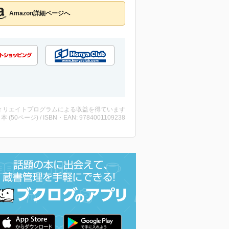
Amazon詳細ページへ
ィリエイトプログラムによる収益を得ています
 ・本 (50ページ) / ISBN・EAN: 9784001109238