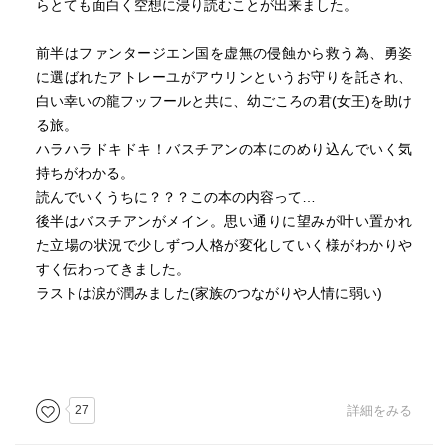
本には詰まっているような気がする。「子供に買ってあげ
らとても面白く空想に浸り読むことが出来ました。
たいが、文庫にするかハードカバーにするか迷っている」
という親御さんもいると思うが、ここは奮発してハードカ
前半はファンタージエン国を虚無の侵蝕から救う為、勇姿
バーの方を買ってあげてほしい。エンデの情熱と親御さん
に選ばれたアトレーユがアウリンというお守りを託され、
の思いが子供さんに通じた時、きっとこの本は、子供さん
白い幸いの龍フッフールと共に、幼ごころの君(女王)を助け
にとって一生の宝物となるだろう。
る旅。
ハラハラドキドキ！バスチアンの本にのめり込んでいく気
持ちがわかる。
読んでいくうちに？？？この本の内容って…
後半はバスチアンがメイン。思い通りに望みが叶い置かれ
た立場の状況で少しずつ人格が変化していく様がわかりや
すく伝わってきました。
ラストは涙が潤みました(家族のつながりや人情に弱い)
27
詳細をみる