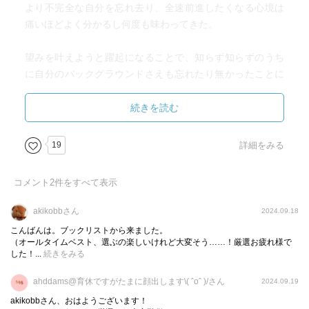
より不完全な自分を忘れ去り、全速前進したくなる心境は
痛いほどよく分かるし何度も味わってきた。
望みを叶えようと躍起になることで、知らず知らずのうち
に自分のバックグラウンドさえも忘れたり無かったことに
していたのでは？と作者は問いかける。
続きを読む
教訓と思しき教訓は拾えた気がするけど、望みを叶えるこ
とよりもいかなる時もあるがままの自分を愛し抜くことの
19
詳細をみる
方が一生かかっても難しい課題かもしれないと今の自分は
思っている。
コメント
2
件をすべて表示
akikobbさん
2024.09.18
こんばんは。ブックリストから来ました。
（オールタイムベスト、選ぶの楽しいけれど大変そう……！厳選お疲れ様で
した！...
続きをみる
ahddams@育休ですがたまに顔出します\( ˆoˆ )/さん
2024.09.19
akikobbさん、おはようございます！