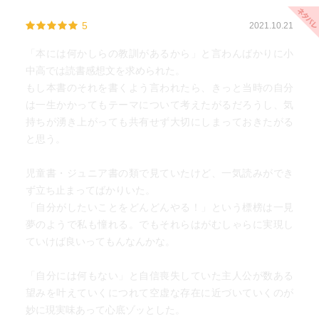
5
2021.10.21
「本には何かしらの教訓があるから」と言わんばかりに小
中高では読書感想文を求められた。
もし本書のそれを書くよう言われたら、きっと当時の自分
は一生かかってもテーマについて考えたがるだろうし、気
持ちが湧き上がっても共有せず大切にしまっておきたがる
と思う。
児童書・ジュニア書の類で見ていたけど、一気読みができ
ず立ち止まってばかりいた。
「自分がしたいことをどんどんやる！」という標榜は一見
夢のようで私も憧れる。でもそれらはがむしゃらに実現し
ていけば良いってもんなんかな。
「自分には何もない」と自信喪失していた主人公が数ある
望みを叶えていくにつれて空虚な存在に近づいていくのが
妙に現実味あって心底ゾッとした。