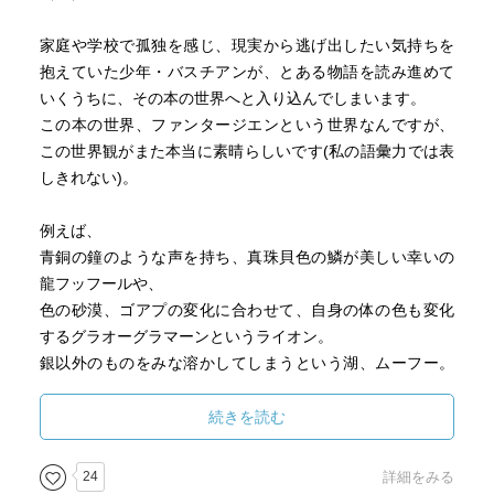
他にも読みたい本はたくさんあって、正直こんなことをし
ている場合じゃない…と思いつつ、どうしても気になる。
家庭や学校で孤独を感じ、現実から逃げ出したい気持ちを
そうして図書館から取り寄せた。読み終わった今から考え
抱えていた少年・バスチアンが、とある物語を読み進めて
ると、ファンタージエンから呼ばれた…ということにして
いくうちに、その本の世界へと入り込んでしまいます。
おこう。
この本の世界、ファンタージエンという世界なんですが、
この世界観がまた本当に素晴らしいです(私の語彙力では表
ただ、残念ながら図書館はケースがついてないし、ビニー
しきれない)。
ルのカバーがかかっていて質感を存分には楽しめない…。
でも、中の装画も素晴らしいし、これはもう芸術品！と読
例えば、
む前から感動。子どもたちも読むかもしれないし、そのう
青銅の鐘のような声を持ち、真珠貝色の鱗が美しい幸いの
ち買いだな、と思っている。
龍フッフールや、
色の砂漠、ゴアプの変化に合わせて、自身の体の色も変化
ちなみに、芸術品という感想ついでに、中学生のときに取
するグラオーグラマーンというライオン。
り組んだ「読書感想画コンクール」のことも思い出したり
銀以外のものをみな溶かしてしまうという湖、ムーフー。
した。友人がミヒャエル・エンデの作品で何かの賞をもら
その湖のまん中には銀の都アマルガントがあり、家や舟な
っていたので、「なんの本だったっけ？」と連絡をとって
ど、全てが銀から作られている様は、訪れる人をうっとり
続きを読む
みたら「『モモ』だったよ」とのこと。『はてしない物
させる…。
語』を感想画にするとしたら、絵巻か壁画になっちゃうよ
24
詳細をみる
ねとか、児童文学の話にも花が咲きまくって、めちゃくち