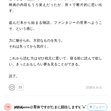
映画の内容もうろ覚えだったが、所々で断片的に思い出
す。
盗んだ本から始まる物語。ファンタジーの世界へようこ
そ、という感じ。
力に魅せられ、大切なものを失う。
それは失ってから気付く。
これから読む方はぜひ枕元に置いて、寝る前に読んで欲し
い。きっとおもしろい夢を見ることができる。
読了。
21
詳細をみる
ahddams@育休ですがたまに顔出します\( ˆoˆ )/さん
フォロー