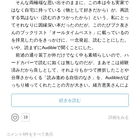
そんな両極端な思い出そのままに、この本は今も実家で
はなく自宅に持っている（物として好きだから）が、再読
する気はない（読むのきつかったから）という、私にとっ
てそれなりに因縁深い本だったのだが、このたびブク友さ
んのブックリスト「オールタイムベスト」に載っているの
を拝見したのをきっかけに、一念発起、読むことにした。
いや、読まずにAudibleで聞くことにした。
前述の通り装丁が外だけでなく中も素晴らしいので、ハ
ードカバーで読むに如くは無しなのだが、まあそこは経験
済みだから良しとして、それよりもかつて挫折したことや
分厚さからくる「読み進める自信のなさ」を、Audibleがば
っちり補ってくれたことの方が大きい。緒方恵美さんによ
る朗読はもはや一人芝居の域、いくつもの声色を使い分け
て個性あふれる登場人物たちを生き生きと演じておられ、
続きを読む
姿が見えるようだった。
18
詳細をみる
さてさて、大人になった今再読したら、後半の闇落ちか
らの復活編をしみじみ堪能でき、改めて読み直す機会が得
コメント
4
件をすべて表示
られて本当に良かった（ブク友さんありがとうございま