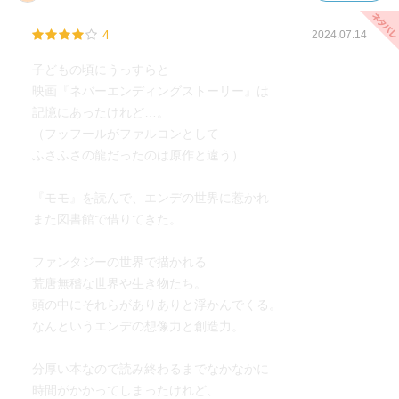
4
2024.07.14
子どもの頃にうっすらと
映画『ネバーエンディングストーリー』は
記憶にあったけれど…。
（フッフールがファルコンとして
ふさふさの龍だったのは原作と違う）
『モモ』を読んで、エンデの世界に惹かれ
また図書館で借りてきた。
ファンタジーの世界で描かれる
荒唐無稽な世界や生き物たち。
頭の中にそれらがありありと浮かんでくる。
なんというエンデの想像力と創造力。
分厚い本なので読み終わるまでなかなかに
時間がかかってしまったけれど、