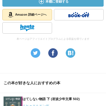
本棚に登録する
哲学・心理・宗教・スピリチュアル
などに通ずる真理が描かれている。
Amazon 詳細ページへ
ファンタージエンの世界で架空のようだが
わたしたち人間の一人ひとりが
感ずるところのある物語だと思った。
本ページはアフィリエイトプログラムによる収益を得ています
あらすじ。
主人公バスチアンは、太っていて青白い顔で
クラスメイトや先生からもいじめられている。
母親が亡くなり、父親もショックで
息子のことどころではない。
この本が好きな人におすすめの本
その不遇に苦しむある日、
古書店で不思議な本に出会う。
どうしても読みたくなり盗んで
はてしない物語 下 (岩波少年文庫 502)
のめり込むように読む。
ミヒャエルエンデ