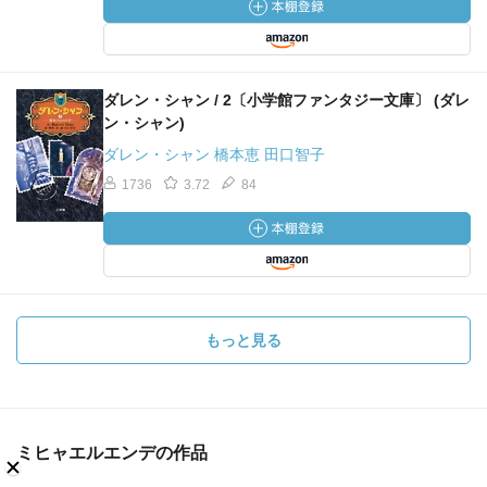
感想。めも。
声の比喩が興味深かった。
ダレン・シャン / 2〔小学館ファンタジー文庫〕 (ダレ
青銅のようなとか。
ン・シャン)
ダレン・シャン 橋本恵 田口智子
これはまた別の物語、いつかまた、
1736
3.72
84
別のときにはなすことにしよう
という箇所が沢山あって気になった。
他のエンデの作品に出てきたりするのかしら？
アッハライという存在がものすごく恐ろしい。
それの変化したシュラムッフェンという
もっと見る
道化蛾もうっとおしい。
元帝王たちの都はおぞましい。
ミヒャエルエンデの作品
変わる家は癒し。