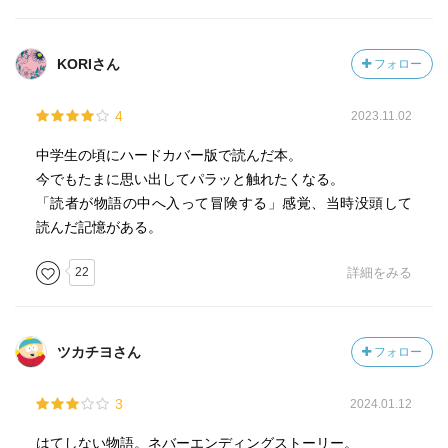
このように本書には、想像すらしたこともないような生き
ゃ楽しい時間を過ごせた。これもファンタージエンの魔法
物、植物、風景、建築物などが数えきれないほどたくさん
かも。
登場します。
KORIさん
フォロー
映画の『ネバーエンディングストーリー』も見たことはな
この本自体が、
いけど、見てしまうと自分の中の世界観が崩れそうなの
4
2023.11.02
「読んでいる本のなかへ入ってしまう物語」
で、やっぱり本は本として自分の中で大事にしたい。
なのですが、
中学生の頃にハードカバー版で読んだ本。
私自身も、バスチアンと共に壮大なファンタジーの世界に
今でもたまに思い出してパラッと触れたくなる。
入り込んでしまったかのような感覚に陥り、次はどんな冒
「読者が物語の中へ入って冒険する」感覚、当時没頭して
険が待っているのかとワクワクさせられました。
読んだ記憶がある。
いくつになっても、こんなにワクワク感を与えてくれる物
22
詳細をみる
語に出会えるということが、とても幸せだなぁと思いま
す。
本を読むって、最高の娯楽ですよね。
ツカチヨさん
フォロー
もっともっと本が読みたい！と思わせてくれました。
3
2024.01.12
はてしない物語。ネバーエンディングストーリー。