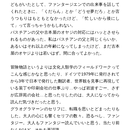
手が止められなかった。そうなったのは読んでいるうち
どもがいたとして、ファンタージエンでの出来事を話して
に、これって私の人生なのではないかと思ったからだ。
くれたときに、「くだらん」とか「どうせ夢だろ」とか言
うつもりはもともとなかったけど、「忙しいから後にし
人の望みというのは止めどがなく、一つ叶えば次の望み
て」って言っちゃうかもしれない。
と、本当にきりが無い。この物語がすごいと思ったのは、
バスチアンの父や古本屋のオヤジの対応にはハッとさせら
人が様々な望みを満たされると最後にどんな望みをもつの
れるものがあった。私はバスチアンの父と同じくらいか、
かを理解しているところにある。それはあまりに恐ろしい
あるいはそれ以上の年齢になってしまったけど、まだ古本
もので、エンデがドイツの作家というのもあるのかもしれ
屋のオヤジよりは若いはず。間に合ってよかった。
ない。そして、それに対するリスク管理が当然のように用
意されていて、唯一知らないのは望みを叶えようとしてい
冒険物語というよりは文化人類学のフィールドワークって
る者。その仕組みを知ったときの恐怖は自業自得という言
こんな感じかなと思ったり、ドイツで1979年に発行されて
葉も浮かんだが、バスチアンにしても最初は純粋な気持ち
から3年で日本で発行した翻訳者、世界観を見事に再現して
から始まっているだけにやるせない。しかし、人生ってそ
いる装丁や印刷会社の仕事ぶり…やっぱ岩波すごー、さす
ういうものだという納得もさせられる。
が広辞苑の会社…と思ったりしたのは、大人になってから
読んだ気づきだったと思う。
更にその後の展開で、そこからのバスチアンの冒険が傷つ
グラオグラマーンのセリフに、転職を思いとどまったりも
きながらも自分を見つめ直しつつ、次第に考え方や望みが
した。大人の心にも響くセリフの数々。恐るべし、ファン
変わっていく丁寧な描写に圧巻の一言。人生でいうところ
タジー。大人もファンタジー読んでいいと思う。当たり前
の、大人になってからの自分をもう一度見つめ直す時期を
なんだけど、それを再認識。