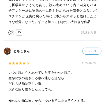
た理由もよくわかった。
る哲学書のようでもある。読み進めていく内に自分もバス
・「汝の欲することをなせ」「自分の真に望むことをす
チアンと一緒に物語の中に閉じ込められた気分となり、バ
る」とは。
スチアンが現実に戻った時には本からスポッと抜け出たよ
・アウリンの力で望みを叶えると自分が自分でなくなる。
うな感覚になった。ずっと飾っておきたい大好きな作品。
別に元の自分好きじゃないしそれならそれでいいって思う
気持ちも分かる。しかしその行き着く先が「元帝王たちの
15
詳細をみる
都」。"I'm OK"の地点から始めないといけない、のかな。
・変わる家でのアイゥオーラおばさんの言葉とバスチアン
の変化に思わず落涙。ヨルのミンロウドでの絵の採掘、そ
して雪原のシーンも。
ともこさん
フォロー
5
2024.04.29
いつか読もうと思っていた本をやっと読了。
生命の水の湧き出る泉へ通じる道なら、
どれも結局は正しい道。
大きな回り道をしたとしても。
知らない物は怖いから、今いる所に止まろうとする。