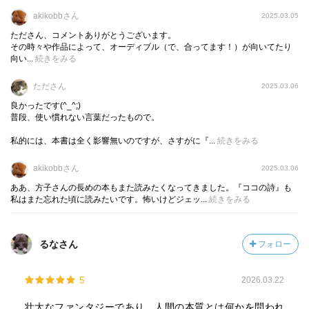
す）。特に、終盤の三、四章は全部線引きたいくらい濃厚
akikobbさん
2025.03.05
で充実した章だなあと感じるが、同時に、ここに至るまで
たださん、コメントありがとうございます。
の道のりすべてが物語として必要だったとも感じた。ちり
その時々や作品によって、オーディブル（で、合ってます！）が向いてたり
向い...
続きをみる
ばめられた箴言めいた言葉に、冗長とさえ思われるほどの
大冒険に、感嘆するしかない複雑な世界設定、もうお腹い
たださん
2025.03.06
っぱいである。一方には短歌や俳句のような短詩という文
良かったです(^_^;)
学の形があり、その対極にはこうした長編小説があり、そ
普段、使い慣れない言葉だったもので。
れぞれに素敵だけれど今回は長編小説ならではのずっしり
私的には、本書は全く影響無いのですが、さすがに『...
続きをみる
とした重みを心ゆくまで味わった。
akikobbさん
2025.03.06
以下、個人的な備忘メモ。
ああ、方子さんの長めの本もまた読みたくなってきました。『ココの詩』も
私はまた忘れた頃に読みたいです。怖いけどジェッ...
続きをみる
・アトレーユはもちろん素敵だが、幸運の竜フッフールが
またすごくいい。緒方恵美さんの声も良かった。誰に対し
てもわけへだてをしない幼ごころの君にもしびれる。
るなさん
フォロー
・バスチアンが来なくて、幼ごころの君とアトレーユがな
ぜ来ないかあれこれいうところは笑えた。バスチアンが決
5
2026.03.22
心できない理由もよくわかるし、決心せざるを得なくなっ
壮大なファンタジーであり、人間の本質とは何かを問われ