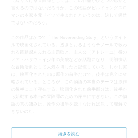
で繰り広げる冒険譚としては、この作品がひとつの総括と
言えるのではないだろうか。この物語がビルドゥングスロ
マンの本家本元ドイツで生まれたというのは、決して偶然
ではないのだろう。
この作品はかつて「The Neverending Story」というタイト
ルで映画化されている。透きとおるようなテノールで歌わ
れる躍動感あふれる主題歌と、主人公（アトレーユ）役の
ノア・ハザウェイ少年の美貌などが話題になり、明朗快活
な冒険活劇として人気を博したと記憶している。しかし実
は、映画化されたのは原作の前半だけで、後半は完全に省
略されている。ところが、この物語の本当のテーマは原作
の後半にこそ存在する。映画化された前半部分は、後半か
ら始動する本当の冒険譚のための序曲にすぎない。この物
語の真の凄みは、原作の後半を読まなければ決して理解で
きないのだ。
前半は、主人公のひとり（アトレーユ）が活躍する王道フ
ァンタジーであり、それなりに面白いが型どおりの展開で
続きを読む