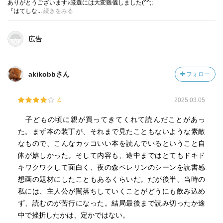
ありがとうございます♪厳選には大変難儀しました(^^;;
『はてしな...
続きをみる
広告
akikobbさん
フォロー
4
2025.03.05
子どもの頃に親が買ってきてくれて読んだことがあっ
た。まず本の装丁が、それまで見たこともないような素敵
なもので、こんなカッコいい本を読んでいるということ自
体が嬉しかった。そして内容も、途中まではとてもドキド
キワクワクして面白く、夜の森ペレリンのシーンを読書感
想画の題材にしたこともあるくらいだ。だが後半、当時の
私には、主人公が闇落ちしていくことがどうにも飲み込め
ず、読むのが苦行になった。結局最後まで読み切ったか途
中で挫折したかは、定かではない。