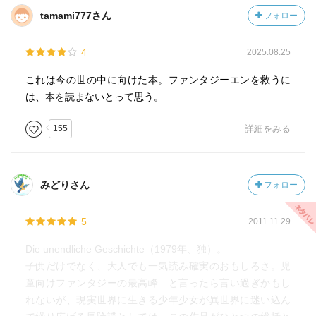
tamami777さん
フォロー
4
2025.08.25
これは今の世の中に向けた本。ファンタジーエンを救うに
は、本を読まないとって思う。
155
詳細をみる
みどりさん
フォロー
5
2011.11.29
Die unendliche Geschichte（1979年、独）。
子供だけでなく、大人でも一気読み確実のおもしろさ。児
童向けファンタジーの最高峰…と言ったら言い過ぎかもし
れないが、現実世界に生きる少年少女が異世界に迷い込ん