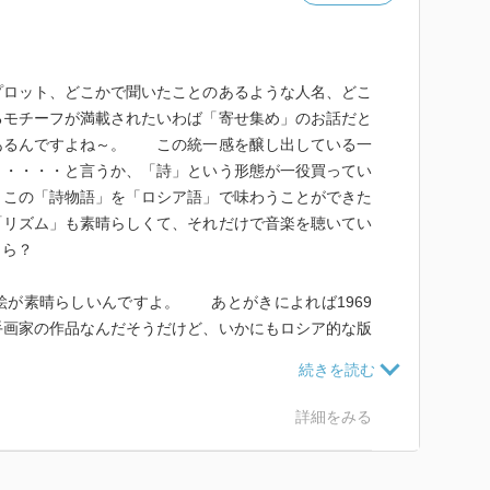
プロット、どこかで聞いたことのあるような人名、どこ
るモチーフが満載されたいわば「寄せ集め」のお話だと
あるんですよね～。 この統一感を醸し出している一
」・・・・と言うか、「詩」という形態が一役買ってい
この「詩物語」を「ロシア語」で味わうことができた
「リズム」も素晴らしくて、それだけで音楽を聴いてい
しら？
絵が素晴らしいんですよ。 あとがきによれば1969
手画家の作品なんだそうだけど、いかにもロシア的な版
ことに表紙以外はモノクロなんだけど、表紙のイワン
かまえたシーンの挿絵の色使いなんてシャガール風（も
ことな～く古き良き時代の「写本」の雰囲気さえあるよ
詳細をみる
がハードカバー（昔の岩波少年文庫のように）だった
ぐらい！！