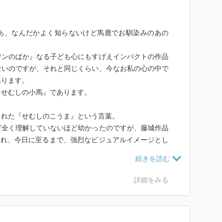
あ、なんだかよく知らないけど馬鹿でお馴染みのあの
ワンのばか』なる子ども心にもすげえインパクトの作品
ないのですが、それと同じくらい、今なお私の心の中で
あります。
『せむしの小馬』であります。
まれた『せむしのこうま』という言葉。
ど全く理解していないほど幼かったのですが、藤城作品
され、今日に至るまで、強烈なビジュアルイメージとし
になっていたのですが、この度、改めて読んでみようと
詳細をみる
ま目を落とした棚にあったから）。
然知り合った喋る小馬に導かれ、農民から国王にまで駆