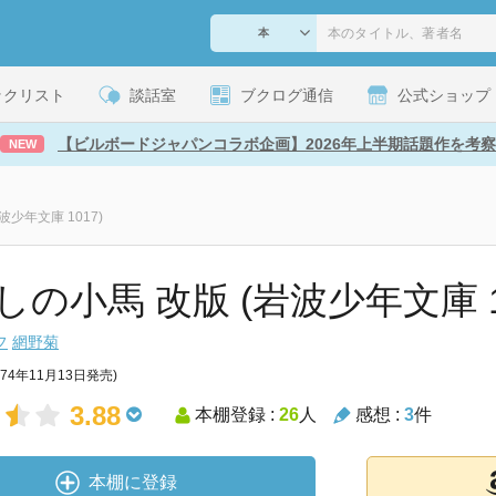
ックリスト
談話室
ブクログ通信
公式ショップ
【ビルボードジャパンコラボ企画】2026年上半期話題作を考察
NEW
波少年文庫 1017)
しの小馬 改版 (岩波少年文庫 1
フ
網野菊
974年11月13日発売)
3.88
本棚登録 :
26
人
感想 :
3
件
本棚に登録