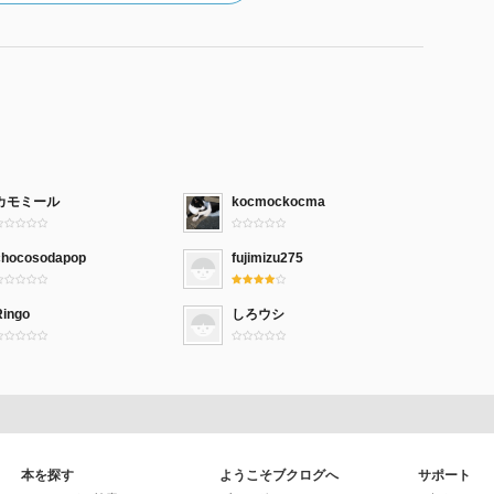
カモミール
kocmockocma
chocosodapop
fujimizu275
Ringo
しろウシ
本を探す
ようこそブクログへ
サポート