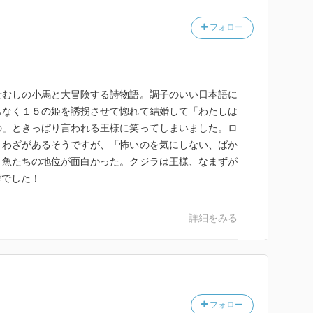
と謙遜入ってるような所があるじゃないですか。「愚
フォロー
換え、みたいな。
「ばか」じゃないと云うか、結構本気でバカっぽいので
？しかも、固くないパンも食べながら歩くんですよ？こ
せむしの小馬と大冒険する詩物語。調子のいい日本語に
たら！
もなく１５の姫を誘拐させて惚れて結婚して「わたしは
せっかく正解ルートを教えてくれるのに、言う事聞かな
の」ときっぱり言われる王様に笑ってしまいました。ロ
るし。イワンがばかじゃなかったら、本の厚さも半分に
とわざがあるそうですが、「怖いのを気にしない、ばか
と魚たちの地位が面白かった。クジラは王様、なまずが
鮮でした！
ちフラフラ繰り広げる（巻き込まれる？）冒険はびっく
険の詳細を第１章の終わりにザックリ説明してしまう手
詳細をみる
し大きくなったら今度は一緒に読みたいなーと思いまし
てるかもしれませんが……。
フォロー