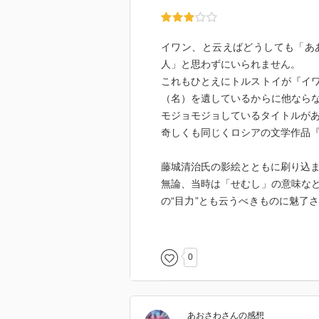
イワン、と云えばどうしても「あ
人」と思わずにいられません。
これもひとえにトルストイが『イ
（名）を遺しているからに他なら
モジョモジョしているタイトルが
奇しくも同じくロシアの文学作品
藤城清治氏の影絵とともに刷り込
無論、当時は「せむし」の意味な
の“目力”とも云うべきものに魅了
て脳裏に焼き付いております。
で、長らくストーリーそっちのけ
0
思い立った次第（図書室でたまた
ばかのイワン（お前もか！）が偶
あおさわ
さん
の感想