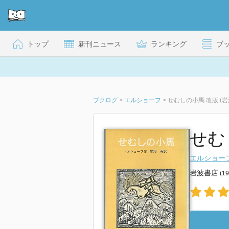
トップ
新刊ニュース
ランキング
ブ
ブクログ
>
エルショーフ
>
せむしの小馬 改版 (岩
せむ
エルショー
岩波書店
(1