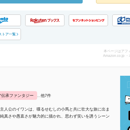
ストア一覧
本ページはアフ
Amazon.co.jp 
ア伝承ファンタジー
...他7件
主人公のイワンは、喋るせむしの小馬と共に壮大な旅に出ま
純真さや愚直さが魅力的に描かれ、思わず笑いを誘うシーン