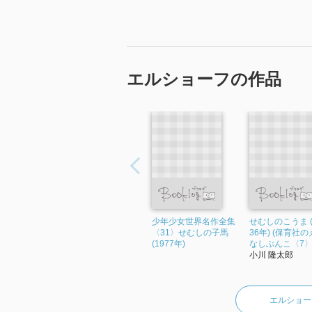
（全文はブログにて）
エルショーフの作品
少年少女世界名作全集
せむしのこうま 
〈31〉せむしの子馬
36年) (保育社
(1977年)
なしぶんこ〈7〉
小川 隆太郎
エルショー