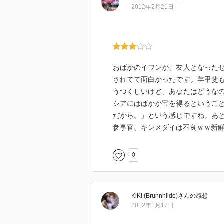
け上る逆シンデレラストーリー。
2012年2月21日
民話の中の「ばか」って、ちょっ
直」とか「ばか正直」とかの言い
今回のイワンはそんじょそこらの
す。
固いパン食べながら歩くんですよ
おばかのイワンが、友人となった
の「食べ歩き」描写のリアルさっ
されてて面白かったです。年甲斐
それだけじゃなくて、賢い小馬が
うつくしいけど、あなたはどうな
かったり寝過ごしたりして失敗す
シアにはばかが宝を得るというこ
なっているのでは。
だから。」という感じですね。あ
参事官、キンメダイは不良ｗｗ新
とは云え、そんなイワンがよちよ
りするほど壮大で、しかもその冒
0
法が超カッコ良くて、娘がもう少
た。
その時にはタイトル変わっちゃっ
KiKi (Brunnhilde)
さん
の感想
2012年1月17日