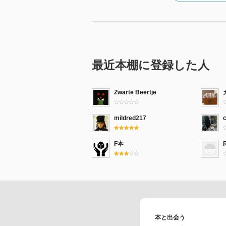
最近本棚に登録した人
Zwarte Beertje
mildred217
F本
本と出会う