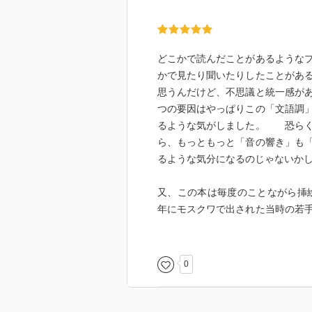
どこかで読んだことがあるような
かで見たり聞いたりしたことがあ
思うんだけど、不思議と統一感が
つの要因はやっぱりこの「文語調
るような気がしました。 恐らく
ら、もっともっと「音の響き」も
るような気分になるのじゃないか
又、この本は毎度のことながら挿
年にモスクワで出された当時の若
画風の絵で雰囲気良すぎ 残念な
がせむしの小馬のお母さん馬をつ
しくはステンドグラス風）で、ど
0
うな気がしませんか？？ この本
ら、絶対に愛蔵版にしちゃいたい