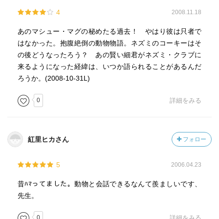
4
2008.11.18
あのマシュー・マグの秘めたる過去！ やはり彼は只者で
はなかった。抱腹絶倒の動物物語。ネズミのコーキーはそ
の後どうなったろう？ あの賢い細君がネズミ・クラブに
来るようになった経緯は、いつか語られることがあるんだ
ろうか。(2008-10-31L)
0
詳細をみる
紅里ヒカさん
フォロー
5
2006.04.23
昔ﾊﾏってました。動物と会話できるなんて羨ましいです、
先生。
0
詳細をみる