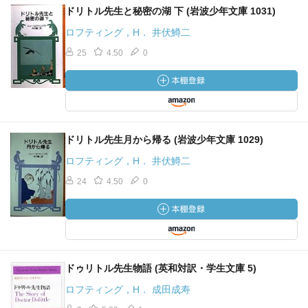
ドリトル先生と秘密の湖 下 (岩波少年文庫 1031)
ロフティング，H． 井伏鱒二
25
4.50
0
ドリトル先生月から帰る (岩波少年文庫 1029)
ロフティング，H． 井伏鱒二
24
4.50
0
ドゥリトル先生物語 (英和対訳・学生文庫 5)
ロフティング，H． 成田成寿