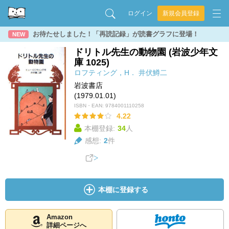
ログイン
新規会員登録
お待たせしました！「再読記録」が読書グラフに登場！
NEW
ドリトル先生の動物園 (岩波少年文
庫 1025)
ロフティング，H．
井伏鱒二
岩波書店
(1979.01.01)
ISBN・EAN:
9784001110258
4.22
本棚登録:
34
人
感想:
2
件
本棚に登録する
Amazon
詳細ページへ