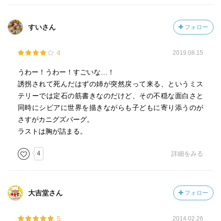
し磨かれるべき知性はあるのに、隠され放置されていたた
めに兄のウィンストンまでも悪影響とストレスを受けてい
すいさん
フォロー
ることも明らかになります。
それを見抜き、なんとかしなければならないと思ったのは
4
2019.08.15
外からきたキャロラインでした。兄妹がキャロラインを気
に入ったのは、彼女が自分をそのまま受け入れてくれてさ
うわー！うわー！すごいな…！
らに一緒に成長させてくれる相手だと分かったからでしょ
誘拐されて死んだはずの姉が突然戻って来る、というミス
う。
テリーでは定石の筋書きなのだけど、その不穏な面白さと
キャロラインは、誘拐される前の家にいた頃から成績に問
同時にシビアに世界を描きながらも子どもに寄り添うのが
題があり、上流階級者が名前さえ書けば入学できる大学に
さすがカニグズバーグ。
しか入れなかったということがわかります。カーマイケル
ラストは胸が詰まる。
家のような上流階級では、お金で隠すこと、仕事に逃げる
ことなどができてしまい、ずっとそうしてきたのです。
4
詳細をみる
なお、妹の「ハイジ」という名前も本名は”アーデルハイ
ド”なのかと思ったら（アルプスの彼女の名前から）、本名
はヒラリーで「可愛らしく呼ぶ」でハイジらしい。なんだ
大吉堂さん
フォロー
そりゃ。こういうところで根本の問題に目をつぶり、表面
の穏やかさを保っていればいいじゃないという一家の特徴
5
2014.02.26