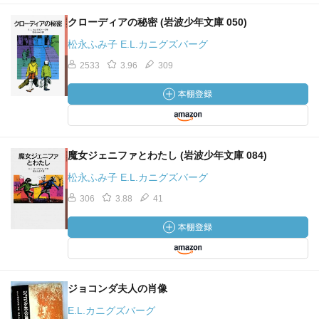
クローディアの秘密 (岩波少年文庫 050)
松永ふみ子 E.L.カニグズバーグ
2533
3.96
309
魔女ジェニファとわたし (岩波少年文庫 084)
松永ふみ子 E.L.カニグズバーグ
306
3.88
41
ジョコンダ夫人の肖像
E.L.カニグズバーグ