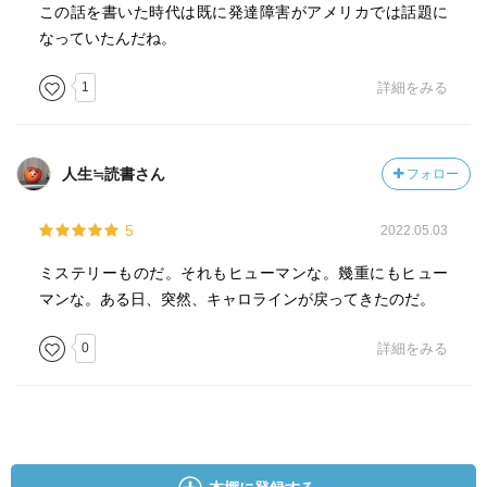
私たちは、キャロラインがウィンストンに向き合ったよ
この話を書いた時代は既に発達障害がアメリカでは話題に
うな高さの目線で、人を見つめることができるのか。ある
なっていたんだね。
いは、ウィンストンのような目線でキャロラインを見つめ
ることができるのか。そうでありたいと思う時、私はキャ
1
詳細をみる
ロラインに魅了されるしカニグズバーグに魅了されるので
す✧
人生≒読書さん
フォロー
5
2022.05.03
ミステリーものだ。それもヒューマンな。幾重にもヒュー
マンな。ある日、突然、キャロラインが戻ってきたのだ。
0
詳細をみる