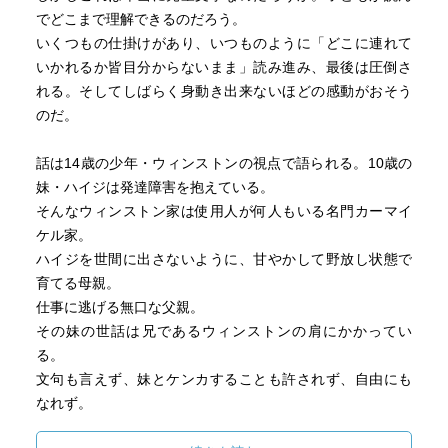
でどこまで理解できるのだろう。
いくつもの仕掛けがあり、いつものように「どこに連れて
いかれるか皆目分からないまま」読み進み、最後は圧倒さ
れる。そしてしばらく身動き出来ないほどの感動がおそう
のだ。
話は14歳の少年・ウィンストンの視点で語られる。10歳の
妹・ハイジは発達障害を抱えている。
そんなウィンストン家は使用人が何人もいる名門カーマイ
ケル家。
ハイジを世間に出さないように、甘やかして野放し状態で
育てる母親。
仕事に逃げる無口な父親。
その妹の世話は兄であるウィンストンの肩にかかってい
る。
文句も言えず、妹とケンカすることも許されず、自由にも
なれず。
しかしハイジには優れた知性が隠されていた。