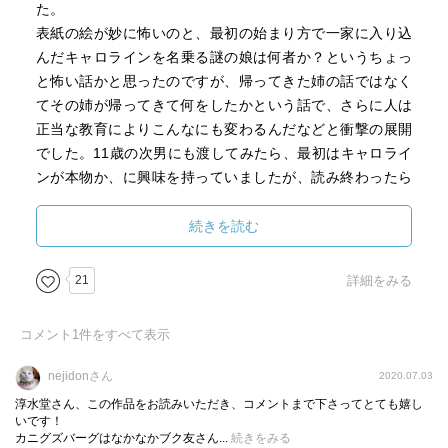
た。
表紙の絵が妙に怖いのと、最初の始まり方で一家に入り込
なりすましの詐欺行為は許されない、糾弾すべきだなどと
んだキャロラインを名乗る謎の娘は何者か？というちょっ
言われ、今の日本だったら作品自体が非難の対象になるだ
と怖い話かと思ったのですが、帰ってきた姉の話ではなく
ろう。そのあたりが、絶版になった理由なのかもしれな
てその姉が帰ってきて何をしたかという話で、さらに人は
い。
正当な教育によりこんなにも変わるんだなどと衝撃の展開
もしそうなら、こんな愚かしい話はない。
でした。11歳の次男にも渡してみたら、最初はキャロライ
何故なら、動機となった真実には蓋をするということだか
ンが本物か、に興味を持っていましたが、読み終わったら
ら。
「…びっくりの展開…」。
良い読書が出来た。カニグズバーグは、いつも私の先生
続きを読む
だ。
さて、ある日突然帰ってきたキャロラインに対して、父親
のカーマイケルさんは喜びで迎え、相続という現実的な問
21
詳細をみる
題が生じるカーマイケル夫人（キャロラインの母の死後に
再婚）は水面下の戦いを繰り広げながらも認めないわけに
コメント
1
件をすべて表示
は行かない、そしてウィンストンとハイジの二人は本物か
どうかよりもただそのキャロラインを気に入ります。
nejidonさん
2020.07.03
ハイジの描写は、最初は「年下に付きまとわれてウザい」
淳水堂さん、この作品をお読みいただき、コメントまで下さってとても嬉し
という年上の兄弟共通の心境なのかと思ったら、話が進む
いです！
カニグズバーグはなかなかブク友さん...
続きをみる
とハイジに発達障害があることが書かれてゆきます。しか