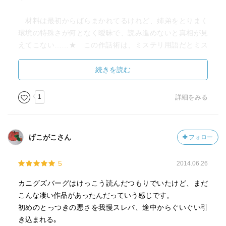
材料は最初からばらまかれてるけれど、姉弟をとりまく
環境の特殊さが何となく曖昧で、読み進めないと真相が見
えてこない……★ この作話術は、ミステリ用語だとミス
ディレクションとでもいったところでしょうか？
続きを読む
このキャロライン、カニグズバーグ作品の魅力を体現し
てるような人物だなと思ったことがあります（考えすぎか
1
詳細をみる
もしれないけど……★）。彼女は、相手を立場や年齢で区
別せずに、必ず一廉（ひとかど）の人物として認めて接す
るのです。
げこがこさん
フォロー
カニグズバーグの表現も、視点に変な高低差がなく、公
平で誠実。（単純な言葉で表すと「上から目線じゃない」
5
2014.06.26
「子供扱いしない」とかかな）。このようなまっすぐさを
備えたものは、大人が子どもへ向けて書いた物語には少な
カニグズバーグはけっこう読んだつもりでいたけど、まだ
いと思います。
こんな凄い作品があったんだっていう感じです。
子どもが周りに求めるのは、目には見えない血のつなが
初めのとっつきの悪さを我慢スレバ、途中からぐいぐい引
りよりも、確かに感じられる味方のまなざし……
き込まれる｡