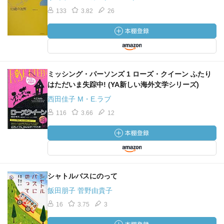
133
3.82
26
ミッシング・パーソンズ 1 ローズ・クイーン ふたり
はただいま失踪中! (YA新しい海外文学シリーズ)
西田佳子 M・E.ラブ
116
3.66
12
シャトルバスにのって
飯田朋子 菅野由貴子
16
3.75
3