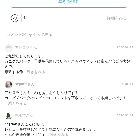
それを見出したのは、行方不明になっていた姉・キャロラ
続きを読む
ンだった・・・
41
詳細をみる
ミステリータッチで展開していくが、恐ろしいことなど何
ひとつ起こらない。
コメント
3
件をすべて表示
謎ときの部分があるとしたら、突然現れたキャロラインが
本物かどうかという点。
アセロラさん
2020.06.14
そしておおかたの予想通り、彼女は別人のなりすましなの
ご無沙汰しております。
だ。
カニグズバーグ、子供を信頼しているところやウィットに富んだ会話が大好
きで、
しかし、何のために？それが明らかにされていく過程が読
尊敬する作...
続きをみる
みどころだ。
無駄のないキリリとした描写と、明るくカラっとした知的
nejidonさん
2020.06.14
な会話の応酬。
アセロラさん！ わぁぁ、お久しぶりです！
キャロラインによって、徐々に変わっていくウィンストン
カニグズバーグのレビューにコメントを下さって、とっても嬉しいです！
...
続きをみる
家。恐怖心を乗り越えながら新しい世界へ足を踏み入れる
ふたりの子たちの、少しずつの変化。
淳水堂さん
2020.07.03
うっかり読み飛ばそうものなら置いて行かれる。
nejidonさんこんにちは。
あなたはあなたのままでいいのよ、なんて言う日本式の優
レビューを拝見してとても気になったので読みました。
しさはない。
なんか表紙が怖い（^^;）...
続きをみる