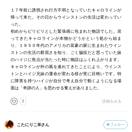
が現れています。
１７年前に誘拐され行方不明となっていたキャロラインが
この話は、良い成長を見せた兄と妹が、姉キャロラインへ
帰って来た。その日からウインストンの生活は変わってい
の想いを振り返るという構造になっています。
った。
そして突然一家に加わったキャロライン自身も、新たな人
初めからピリピリとした緊張感に包まれた物語でした。戻
生の目的を得てここまで来たのです。助けたいと思うこ
ってきたキャロラインが本物かどうかという処から始ま
と、一緒に進みたいとおもうこと。
り、１９５０年代のアメリカの富豪の家に生まれたウイン
ストンの生活の窮屈さを知り、ごく脇役だと思っていた妹
＜君は今の人生を送っている。君の今の人生のおかげ
のハイジに焦点が当たった時に物語はふくれ上がります。
で、私は私の人生を送ることができている。キャロライン
キャロラインが外の風を連れてきたことにより、ウインス
のおかげで、私達二人お人生がある。わたしはそう思う。
トンとハイジ兄妹の運命が変わる様が実に目映いです。特
Ｐ178＞
に障害を持つハイジが自分で考え自分で動くようになる場
面は「奇跡の人」を思わせる奮えがありました。
2
詳細をみる
こたにりこꕤさん
フォロー