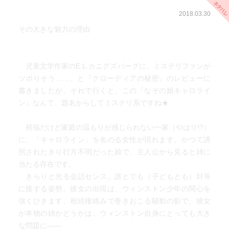
2018.03.30
その大きな魅力の理由
児童文学作家のE.L.カニグズバーグに、ミステリファンが
ツボりそう……、と『クローディアの秘密』のレビューに
書きましたが、それで行くと、この『なぞの娘キャロライ
ン』なんて、題名からしてミステリ系ですね★
裕福だけど家庭の温もりが感じられない一家（やはり!?）
に、「キャロライン」を名のる女性が現れます。かつて誘
拐されたきり行方不明だった娘で、主人公から見ると姉に
当たる存在です。
きらりと光る会話センス。誰とでも（子どもとも）対等
に接する姿勢。彼女の出現は、ウィンストン少年の関心を
強くひきます。相続権絡みで巻きおこる騒動の影で、彼女
が本物の姉かどうかは、ウィンストン自身にとっても大き
な問題に――