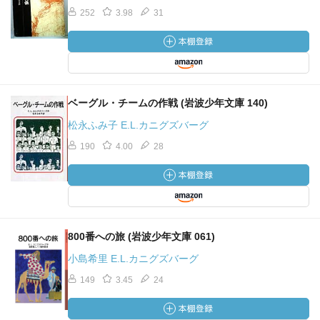
252
3.98
31
ベーグル・チームの作戦 (岩波少年文庫 140)
松永ふみ子 E.L.カニグズバーグ
190
4.00
28
800番への旅 (岩波少年文庫 061)
小島希里 E.L.カニグズバーグ
149
3.45
24