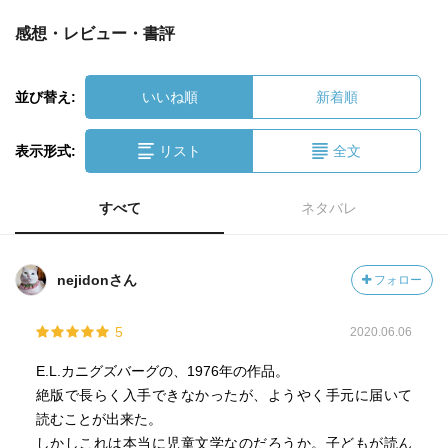
感想・レビュー・書評
並び替え:
いいね順
新着順
表示形式:
リスト
全文
すべて
ネタバレ
nejidonさん
フォロー
5
2020.06.06
E.L.カニグズバーグの、1976年の作品。
絶版で長らく入手できなかったが、ようやく手元に届いて
読むことが出来た。
しかしこれは本当に児童文学なのだろうか。子どもが読ん