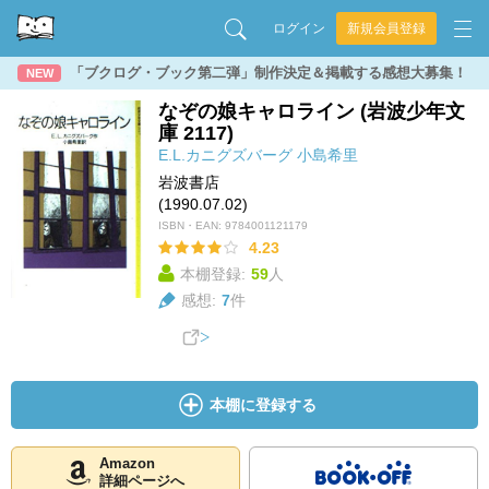
ログイン
新規会員登録
「ブクログ・ブック第二弾」制作決定＆掲載する感想大募集！
NEW
なぞの娘キャロライン (岩波少年文
庫 2117)
E.L.カニグズバーグ
小島希里
岩波書店
(1990.07.02)
ISBN・EAN:
9784001121179
4.23
本棚登録:
59
人
感想:
7
件
本棚に登録する
Amazon
詳細ページへ