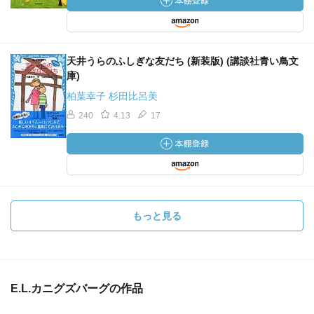
天井うらのふしぎな友だち (新装版) (講談社青い鳥文
庫)
柏葉幸子 杉田比呂美
240
4.13
17
もっと見る
E.L.カニグズバーグの作品