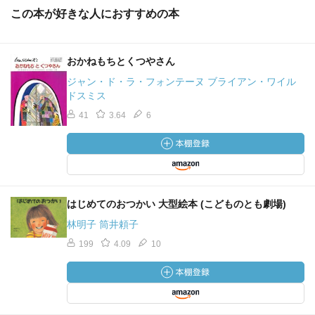
この本が好きな人におすすめの本
おかねもちとくつやさん
ジャン・ド・ラ・フォンテーヌ ブライアン・ワイル
ドスミス
41
3.64
6
はじめてのおつかい 大型絵本 (こどものとも劇場)
林明子 筒井頼子
199
4.09
10