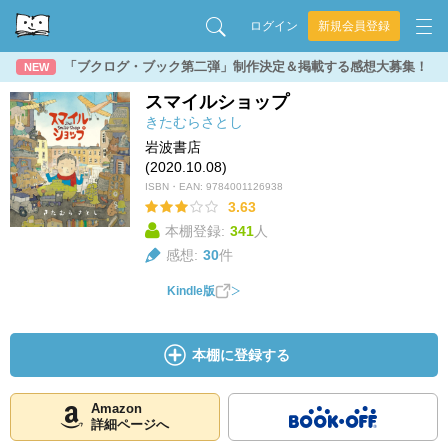
ログイン
新規会員登録
「ブクログ・ブック第二弾」制作決定＆掲載する感想大募集！
NEW
スマイルショップ
きたむらさとし
岩波書店
(2020.10.08)
ISBN・EAN:
9784001126938
3.63
本棚登録:
341
人
感想:
30
件
Kindle版
本棚に登録する
Amazon
詳細ページへ