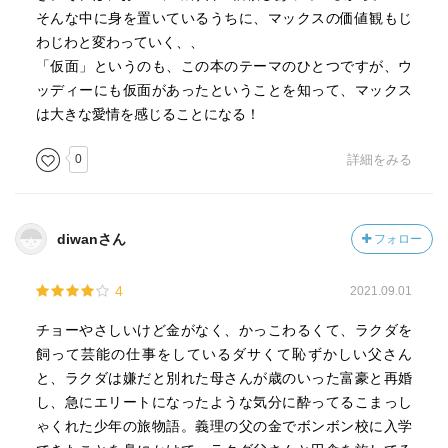
そんな中に身を置いているうちに、マックスの価値観もじ
るものが一体何を意味するのか。彼女の言っていることは
わじわと変わっていく、、
何なのか。
「仮面」というのも、この本のテーマのひとつですが、ウ
解説に、仮面についての記述があるが、ここにおいてもま
ッディーにも仮面があったということを知って、マックス
た然りである。
は大きな愛情を感じることになる！
しかしこの作品のタイトルは『800番への旅』なので、物語
の本質は実はそこにあるのだろう。
0
詳細をみる
というわけで、次回は仮面について考えながら読むことに
しよう。
余談：『800番への旅』というタイトルはとても格好いいと
diwanさん
フォロー
思うのだが、『0120番への旅』だと途端にダサくなるのは
なぜなのか。
4
2021.09.01
チョーやさしいけど金がなく、かっこわるくて、ラクダを
飼って芸能の仕事をしているダサくて恥ずかしい父さん
と、ラクダは嫌だと別れた母さんが歳のいった富豪と再婚
し、急にエリートになったような気分に酔ってるこまっし
ゃくれた少年の旅物語。義理の父の金でボンボン校に入学