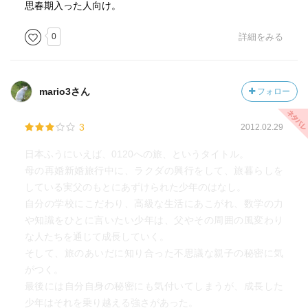
思春期入った人向け。
0
詳細をみる
mario3さん
フォロー
3
2012.02.29
日本ふうにいえば、0120への旅、というタイトル。
母の再婚新婚旅行中に、ラクダの興行をして、旅暮らしを
している実父のもとにあずけられた少年のはなし。
自分の学校にこだわり、高級な生活にあこがれ、数学の力
や知識をひとに言いたい少年は、父やその周囲の風変わり
な人たちを通じて成長していく。
そして、旅のあいだに知り合った不思議な親子の秘密に気
がつく。
最後には自分自身の秘密にも気付いてしまうが、成長した
少年はそれを乗り越える強さがあった。