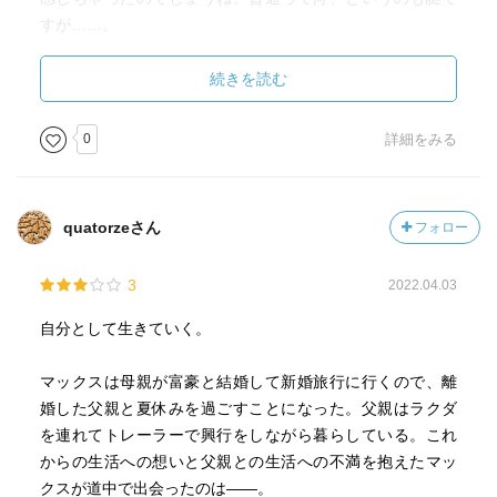
すが……。
マヌエーロが売上金を持ってきてくれた時、マックスはラ
クダに乗せる代金に対して、売上金に端数があることを指
本書は誰のことも責めません。大人も子供も、その時そ
続きを読む
摘する。端数は、客とのトラブルを回避するために生じた
の場でキャラを演じるのさ✧ と認めてます。
ものだったが、その指摘によって、マックスはマヌエーロ
人が「そうあるのが良い」と判断してふるまう分には、
0
詳細をみる
を怒らせてしまう。
そこに悪は存在しないのかもしれません。世界は嘘だら
け。もしかしたら優しい嘘だらけ。
正直、マヌエーロを疑うつもりはなくとも、自分だったら
とはいえ、大人の事情で毎回仮面をつけかえ、さもしく
quatorzeさん
フォロー
端数が出るのは疑問だから聞いてしまうかなと思う。
なりがちな親の態度に、子供は混乱する。だから、著者は
けれど、ここでマヌエーロが怒ったのは、それまでのマッ
常に＜12歳の味方＞に立ちます☆
3
2022.04.03
クスの態度とかもあるんだろうなぁ。
マヌエーロのお母さんの言葉が胸に痛い。
サリンジャーの『ライ麦畑』は価値ある名著ですが、大
自分として生きていく。
「ボー(マックスのこと)は年のわりにこどもぽいところがあ
人の建前を厭うばかり。嘆いてるうち破滅しちゃいます
るのさ」「こうやって手助けしてるのは、ウッディのこと
★ 比較はできないけど、本書は「周り中がうわべを取り
マックスは母親が富豪と結婚して新婚旅行に行くので、離
が大好きだからなんで、それを忘れちゃだめだよ」
繕う世界なら、じゃあ自分はどうありたい？」と考える強
婚した父親と夏休みを過ごすことになった。父親はラクダ
マヌエーロを怒らせてしまったことに対して、ウッディに
靭さを含んでるのが、心強いです☆
を連れてトレーラーで興行をしながら暮らしている。これ
相談するマックスに対しての、ウッディの返しも痛い。
からの生活への想いと父親との生活への不満を抱えたマッ
「どうもできない。今後の教訓だと思うしかない。」
案外、私も800番への旅に立つ女かもしれません。
クスが道中で出会ったのは——。