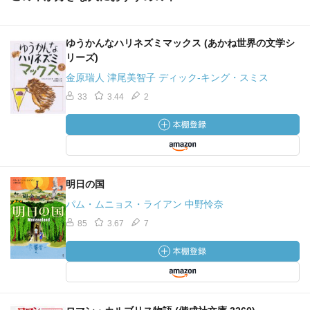
ゆうかんなハリネズミマックス (あかね世界の文学シ
リーズ)
金原瑞人 津尾美智子 ディック‐キング・スミス
33
3.44
2
明日の国
パム・ムニョス・ライアン 中野怜奈
85
3.67
7