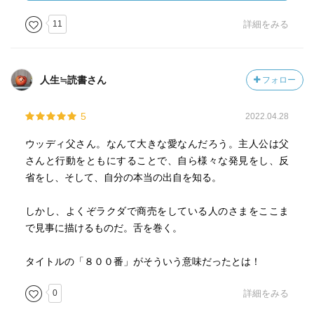
のでしょうか。
11
詳細をみる
小島希里さんの訳者あとがきが、物語の余韻を優しく深め
てくれます。
仮面とは、自分を隠して他の人にならせてくれるものであ
人生≒読書さん
フォロー
り、仮面に隠して本当の自分自身にならせてくれるもので
もある。
5
2022.04.28
もし12歳の私が本書に出会っていたら、どんな感想を抱い
ていたのか、無性に知りたいと思いました。
ウッディ父さん。なんて大きな愛なんだろう。主人公は父
このあとがきで引用されている、カニグズバーグの講演集
さんと行動をともにすることで、自ら様々な発見をし、反
『トーク・トーク』も読んでみたくなりました。
省をし、そして、自分の本当の出自を知る。
しかし、よくぞラクダで商売をしている人のさまをここま
で見事に描けるものだ。舌を巻く。
タイトルの「８００番」がそういう意味だったとは！
0
詳細をみる