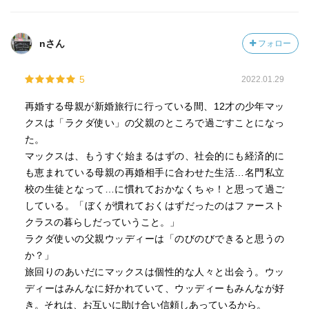
をひきよせた。空港に着くまで、ぼくはずっとウッディに
寄りかかっていた。』たったこれだけの描写に、図らずも
泣いてしまった。この涙は、よい作品でなかれば出ないも
nさん
フォロー
のだと思う。
この物語中ではそこまでわからないけれど、マックスの、
5
2022.01.29
いやボーの世界はこの後、劇的に変化を遂げるのだろう。
再婚する母親が新婚旅行に行っている間、12才の少年マッ
そうであってほしいと思う。
クスは「ラクダ使い」の父親のところで過ごすことになっ
小さな価値観から脱却する一夏の物語であると思う。
た。
マックスは、もうすぐ始まるはずの、社会的にも経済的に
そして余談だが、マックスをそうした存在にしたのはマッ
も恵まれている母親の再婚相手に合わせた生活…名門私立
クスの母親の価値観で、マックスの母親の価値観がそうな
校の生徒となって…に慣れておかなくちゃ！と思って過ご
ったのは、マックスを妊娠した時に、両親から祝福されな
している。「ぼくが慣れておくはずだったのはファースト
かったせいではないかと思った。子どもは親の価値観にか
クラスの暮らしだっていうこと。」
なり影響を受ける。そういう意味では、マックスの母親
ラクダ使いの父親ウッディーは「のびのびできると思うの
も、自分の親から、その後の人生に大きな影響を与える仕
か？」
打ちを受けたのではないかと想像した。
旅回りのあいだにマックスは個性的な人々と出会う。ウッ
ディーはみんなに好かれていて、ウッディーもみんなが好
サブリナについての記述が少ないが、実は彼女のことにつ
き。それは、お互いに助け合い信頼しあっているから。
いては、あまりよくわからなかったのだ。彼女が集めてい