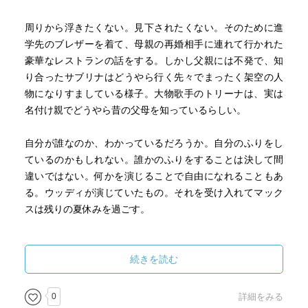
嘘が嫌いで楽しめるかわからないけど、行かなければな
本当に、人生はこういうことが往々にしてあるのだ。
らない旅なら、本を鞄にしのばせてパッと身軽に、サブリ
周りから浮きたくない。見下されたくない。そのために進
ナのように勇敢に生きたい♪
学先のブレザーを着て、母親の再婚相手に連れて行かれた
ラスベガスでの、歌手のトリーナ・ローズとの出会いも素
豪華なレストランの話をする。しかし父親には不発で、知
敵だ。トリーナという人の魅力と、ラスベガスでのショー
り合ったサブリナはどうやら行く先々でまったく架空の人
の雰囲気を想像すると楽しい。
▼サブリナ・カーペンター『Manchild』
物になりすましている様子。大物歌手のトリーナは、実は
そして何より、有名な歌手のトリーナ・ローズが、ウッデ
https://www.youtube.com/watch?v=aSugSGCC12I
名付け親でどうやら昔の父母を知っているらしい。
ィの古くからの友人という設定がとても魅力的。
トリーナと出会うことで、物語は終幕に向けて進んでい
▼サリンジャー『ライ麦畑でつかまえて』
自分が誰なのか、わかっているだろうか。自分のふりをし
く。
https://booklog.jp/users/kotanirico/archives/1/4560070512
ているのかもしれない。誰かのふりをすることは決して間
違いではない。何かを演じることで自由になれることもあ
小さな価値観の中で四角四面に育ってきたマックスが、そ
る。ウッディが演じていたもの。それを受け入れてマック
うでない世界を知って、それらに触れていくこと。
スは残りの夏休みを過ごす。
そして彼自身の出生の秘密。
成長譚というには少しわかりにくいが、あんなにウッディ
外国からの旅人のように、違う習慣を見守れる人になりた
を毛嫌いしていたボーが、最後に迎えた結末はじんわりと
い。
続きを読む
温かい。
結びの、『ぼくはおしりをすべらせて、ウッディに近寄っ
0
詳細をみる
た。ウッディはハンドルから片手を離すと、その手でぼく