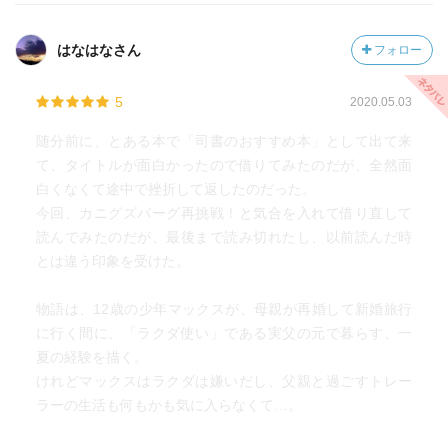
はなはなさん
フォロー
5
2020.05.03
随分前に、とある本で「司書のおすすめ本」として出て来
て、タイトルが面白かったので借りてみたのだが、全然面
白くなくて途中で挫折して返したのだった。
今回、カニグズバーグ再挑戦！と気合を入れて借り直して
読んでみたのだが、最後まで読み切れたし、以前読んだ時
とは違う印象を受けた。
物語は、12歳の少年マックスが、母親が再婚して新婚旅行
に行く間に、「ラクダ使い」である実父の元で暮らす、一
夏の経験を描く。
けれどマックスはラクダは嫌いだし、父親と過ごすトレー
ラーの生活も何もかも気に入らなくて…。