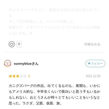
カニグスバーグらしい、自然な少年の心境が綴られてい
る。
そして父の素晴らしさ。トリーナの優しさ。
最後まで、少年とアーメッドというラクダはちっとも和解
しないのね。笑
0
詳細をみる
sunnyblueさん
フォロー
3
2011.11.03
カニグズバーグの作品。出てくるものも、展開も、いかに
もアメリカ的な。中学生くらいで面白いと思う子もいるか
もしれない。おとうさんが時々とてもいいことをいうなと
思った。ラクダ、父親、仮面、旅。