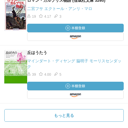
ロマン・カルブリス物語 (偕成社文庫 3260)
二宮フサ エクトール・アンリ・マロ
19
4.17
3
丘はうたう
マインダート・ディヤング 脇明子 モーリスセンダッ
ク
39
4.00
5
もっと見る