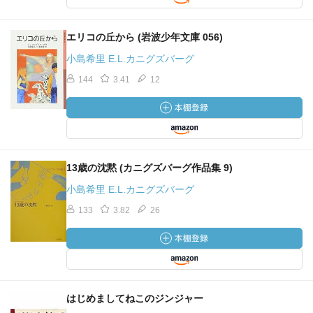
エリコの丘から (岩波少年文庫 056)
小島希里 E.L.カニグズバーグ
144
3.41
12
13歳の沈黙 (カニグズバーグ作品集 9)
小島希里 E.L.カニグズバーグ
133
3.82
26
はじめましてねこのジンジャー