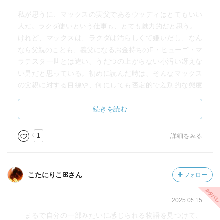
私が思うに、マックスの実父であるウッディはとてもいい
人だ。ラクダ使いという仕事も、とても魅力的だと思う。
けれど、マックスは、ラクダは汚らしくて嫌いだし、なん
なら父親のことも、義父になるお金持ちのF・ヒューゴ・マ
ラテスタ一世とは違い、うだつの上がらない小汚い冴えな
い男だと思っている。初めに読んだ時は、そんなマックス
の父親に対する目線や、何にしても否定的で差別的な態度
に辟易してしまったのだ。全然楽しくない気持ちでページ
を読み進めることができなくて、割と早い段階でリタイヤ
続きを読む
してしまった。
サブリナが出てくるところまではかろうじて読んだが、そ
1
詳細をみる
のサブリナ親子に対しても、不審ないけ好かない人たちだ
と思えたので、どうにも読み進めることができなかった。
こたにりこꕤさん
フォロー
今回の読書とは何が違っていただろう？
もしかしたら、もう少し読み進めることができていたら、
2025.05.15
何かが劇的に変わっていたのかもしれない。
初読の時に比べると、俯瞰して見るという立場で居られた
まるで自分の一部みたいに感じられる物語を見つけて、