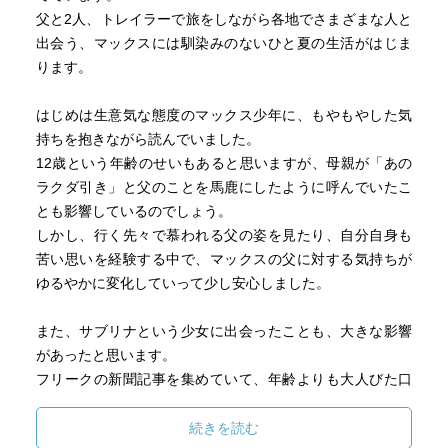
父と2人、トレイラーで旅をしながら各地でさまざまな人と
出会う、マックスには馴染みのないひと夏の生活がはじま
ります。
はじめは生意気な態度のマックス少年に、もやもやした気
持ちを抱きながら読んでいました。
12歳という年齢のせいもあると思いますが、母親が「あの
ラクダ引き」と父のことを馬鹿にしたように呼んでいたこ
とも影響しているのでしょう。
しかし、行く先々で慕われる父の姿を見たり、自分自身も
苦い思いを経験する中で、マックスの父に対する気持ちが
ゆるやかに変化していって少し安心しました。
また、サブリナという少女に出会ったことも、大きな影響
があったと思います。
フリークの新聞記事を集めていて、年齢よりも大人びた口
調で話す彼女。
なぜか旅先で何度も遭遇する彼女は、一体何を隠している
続きを読む