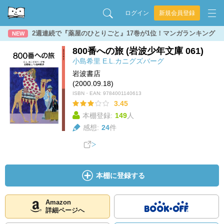
ログイン
新規会員登録
2週連続で『薬屋のひとりごと』17巻が1位！マンガランキング
NEW
800番への旅 (岩波少年文庫 061)
小島希里
E.L.カニグズバーグ
岩波書店
(2000.09.18)
ISBN・EAN:
9784001140613
3.45
本棚登録:
149
人
感想:
24
件
本棚に登録する
Amazon
詳細ページへ