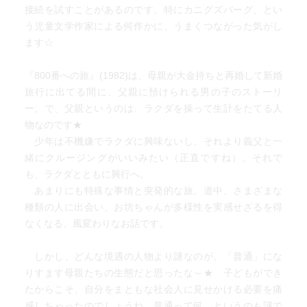
のかもしれない。
接続を試すことがあるのです。特にカニグズバーグ、とい
トレーラーに乗って、ラクダのアーメッドとともに国内の
う児童文学作家による何作かに、うまくつながった気がし
色々な場所をめぐるウッディの生活は、日本で生きている
ます☆
限りにおいてはなかなか想像しにくい。
一時期Netflixで海外ドラマを見まくっていたので、少しだけ
『800番への旅』(1982)は、母親が大金持ちと再婚して新婚
以前より想像力が上がっていたかもしれない。
旅行に出てる間に、父親に預けられる男の子のストーリ
ー。で、父親というのは、ラクダを操って生計をたてる人
マックスの立場で読み進めていくと、結構楽しくない気持
物なのです★
ちになる。途中でウッディの人柄に気づくと、その暖かさ
少年は不機嫌でラクダに興味ないし、それより義父と一
に居心地のよさを感じる。
緒にクルージングがいいみたい（正直ですね）。それで
も、ラクダとともに興行へ。
オクラホマ州のタルサでの経験が、一番印象に残る。
あまりにも特殊な事情と突発的な旅。道中、さまざまな
タルサには、ウッディのことが大好きな家族がいて、マッ
種類の人に出会い、お坊ちゃんが多様性を実感せざるを得
クスにもよくしてくれる。
なくなる、風変わりなお話です。
タルサでウッディはマックスのインフルエンザをもらい、
高熱を出して寝込んでしまうが、ウッディを慕う家族のう
しかし、どんな境遇の人物より謎なのが、「普通」にな
ち長男で14歳のマヌエーロがウッディの仕事を代わりに引
りすます母親たちの生態だと思ったな～★ 子どもができ
き受けてくれ、マックスは父親の看病をすることになる。
たからこそ、自分をまともな社会人に見せかける必要を痛
マックスはそこで、たくさんのことを学ぶ。
感しちゃったのでしょうね。普通って何、というのも謎で