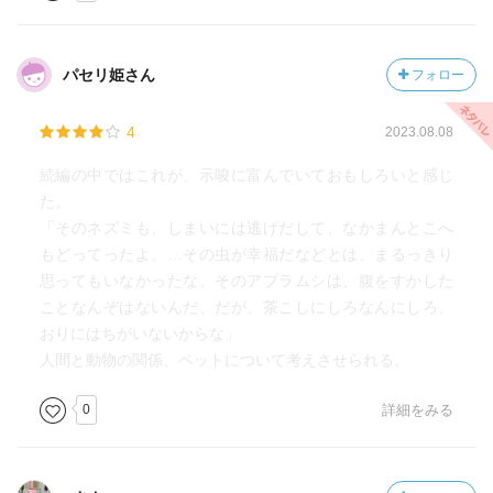
パセリ姫さん
フォロー
4
2023.08.08
続編の中ではこれが、示唆に富んでいておもしろいと感じ
た。
「そのネズミも、しまいには逃げだして、なかまんとこへ
もどってったよ。…その虫が幸福だなどとは、まるっきり
思ってもいなかったな。そのアブラムシは、腹をすかした
ことなんぞはないんだ、だが、茶こしにしろなんにしろ、
おりにはちがいないからな」
人間と動物の関係、ペットについて考えさせられる。
0
詳細をみる