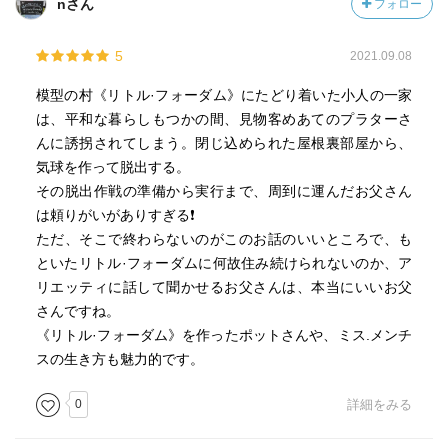
nさん
フォロー
5
2021.09.08
模型の村《リトル·フォーダム》にたどり着いた小人の一家
は、平和な暮らしもつかの間、見物客めあてのプラターさ
んに誘拐されてしまう。閉じ込められた屋根裏部屋から、
気球を作って脱出する。
その脱出作戦の準備から実行まで、周到に運んだお父さん
は頼りがいがありすぎる❗
ただ、そこで終わらないのがこのお話のいいところで、も
といたリトル·フォーダムに何故住み続けられないのか、ア
リエッティに話して聞かせるお父さんは、本当にいいお父
さんですね。
《リトル·フォーダム》を作ったポットさんや、ミス.メンチ
スの生き方も魅力的です。
0
詳細をみる