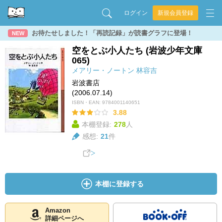
ログイン
新規会員登録
お待たせしました！「再読記録」が読書グラフに登場！
NEW
空をとぶ小人たち (岩波少年文庫
065)
メアリー・ノートン
林容吉
岩波書店
(2006.07.14)
ISBN・EAN:
9784001140651
3.88
本棚登録:
278
人
感想:
21
件
本棚に登録する
Amazon
詳細ページへ