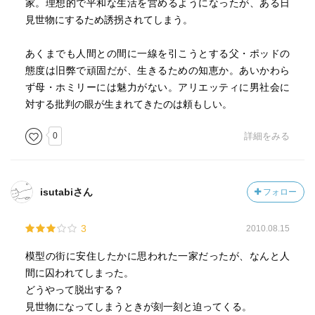
家。理想的で平和な生活を営めるようになったが、ある日
見世物にするため誘拐されてしまう。
あくまでも人間との間に一線を引こうとする父・ポッドの
態度は旧弊で頑固だが、生きるための知恵か。あいかわら
ず母・ホミリーには魅力がない。アリエッティに男社会に
対する批判の眼が生まれてきたのは頼もしい。
0
詳細をみる
isutabiさん
フォロー
3
2010.08.15
模型の街に安住したかに思われた一家だったが、なんと人
間に囚われてしまった。
どうやって脱出する？
見世物になってしまうときが刻一刻と迫ってくる。