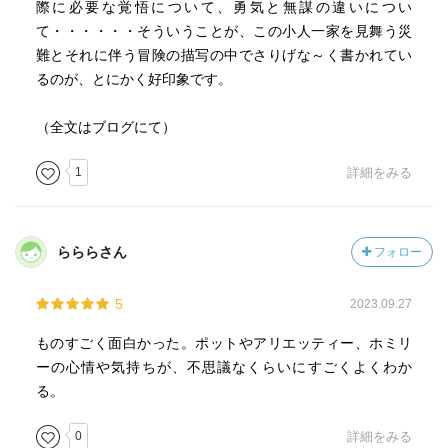
際に必要な覚悟について、勇気と無謀の違いについ
て・・・・・・そういうことが、この小人一家を見舞う災
難とそれに伴う冒険の描写の中でさりげな～く書かれてい
るのが、とにかく好印象です。
（全文はブログにて）
1
詳細をみる
らららさん
フォロー
5
2023.09.27
ものすごく面白かった。ポットやアリエッティー、ホミリ
ーの心情や気持ちが、不思議なくらいにすごくよくわか
る。
0
詳細をみる