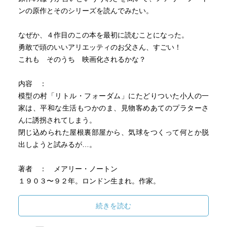
ンの原作とそのシリーズを読んでみたい。
なぜか、４作目のこの本を最初に読むことになった。
勇敢で頭のいいアリエッティのお父さん、すごい！
これも そのうち 映画化されるかな？
内容 ：
模型の村「リトル・フォーダム」にたどりついた小人の一
家は、平和な生活もつかのま、見物客めあてのプラターさ
んに誘拐されてしまう。
閉じ込められた屋根裏部屋から、気球をつくって何とか脱
出しようと試みるが…。
著者 ： メアリー・ノートン
１９０３〜９２年。ロンドン生まれ。作家。
「床下の小人たち」でカーネギー賞を受賞。
「小人シリーズ」のほか、「空とぶベッドと魔法のほう
続きを読む
き」などの作品がある。