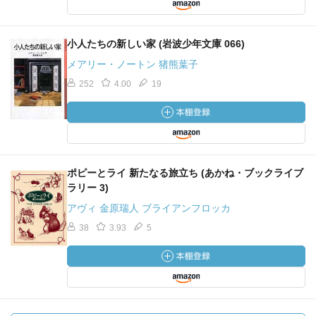
小人たちの新しい家 (岩波少年文庫 066)
メアリー・ノートン 猪熊葉子
252
4.00
19
ポピーとライ 新たなる旅立ち (あかね・ブックライブ
ラリー 3)
アヴィ 金原瑞人 ブライアンフロッカ
38
3.93
5