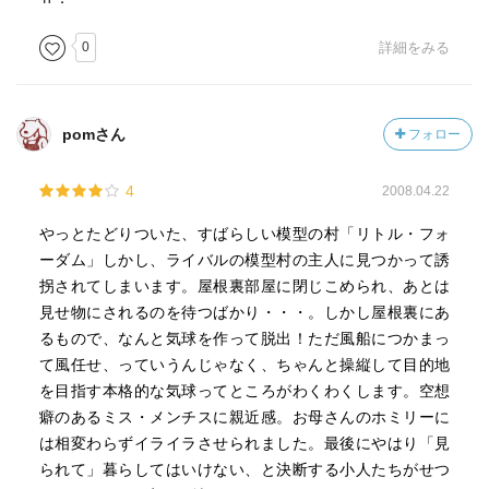
0
詳細をみる
pomさん
フォロー
4
2008.04.22
やっとたどりついた、すばらしい模型の村「リトル・フォ
ーダム」しかし、ライバルの模型村の主人に見つかって誘
拐されてしまいます。屋根裏部屋に閉じこめられ、あとは
見せ物にされるのを待つばかり・・・。しかし屋根裏にあ
るもので、なんと気球を作って脱出！ただ風船につかまっ
て風任せ、っていうんじゃなく、ちゃんと操縦して目的地
を目指す本格的な気球ってところがわくわくします。空想
癖のあるミス・メンチスに親近感。お母さんのホミリーに
は相変わらずイライラさせられました。最後にやはり「見
られて」暮らしてはいけない、と決断する小人たちがせつ