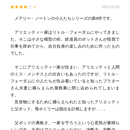
4
2011.02.06
メアリー・ノートンの小人たちシリーズの第4作です。
アリエッティ一家はリトル・フォーダムにやってきまし
た。そこは小さな模型の街。鉄道員のポットさんが怪我で
仕事を辞めてから、自分自身の楽しみのために作ったもの
でした。
そこにアリエッティ一家が住まい、アリエッティと人間
のミス・メンチスとの出合いもあったのですが、リトル・
フォーダムに小人たちが住み着いていると知ったプラター
さん夫妻に捕らえられ屋根裏に閉じ込められてしまいま
す。
見世物にするために捕らえられたと知ったアリエッティ
と父ポッド、母ホミリーは脱出を計画しますが……。
父ポッドの勇敢さ、一家を守ろうという心意気が素晴ら
しいです。主役はアリエッティなのに。決断力、判断力、