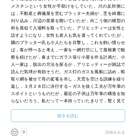
メスチンという女性が手助けをしていた。川の反対側に
は，不動産と葬儀屋を営むプラッター夫婦が，芝を綺麗に
刈り込み，川辺の茶屋を開いていたが，向こう側の模型の
村を真似て入場料を取っていた。アリエッティーは女性と
話すようになり，女性も老人も気を遣ってくれていたが，
隣のプラッター氏も小人たちを目撃し，これを飼い慣らせ
ば，客が呼べると考え，一家を一網打尽にして屋根裏で観
察を続けたが，春までにガラス張り小屋を作る計画だ。小
人一家は，脱出の方法を探るが，アリエッティーが雑誌で
読んだ気球が有効そうだ。ガス灯のガスを風船に詰め，蝦
取り網を被せて苺の駕篭を吊し，天窓を空ける訓練を繰り
返し，３月２８日に決行する～ガスを抜く工夫が万年筆の
スポイトというものだが，最近の子供は万年筆の構造を知
らないだろう。私だって一本持っていたきりで，暫く見て
いない。奇跡的な冒険の果てに，結局はどんなに良い人で
も人間に語りかけるのは自由な暮らしを捨てることだと結
続きを読む
論づける。人間って話し好きだからなぁとは本当に思うも
の。父母は粉挽き小屋で暮らすことになりそうで，アリエ
0
詳細をみる