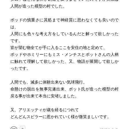
人間が造った模型の村でした。
ポッドの慎重さに其処まで神経質に思わなくても良いので
は、
人間にも色々な考え方をしているんだと解って欲しかった
です。
皆が望む物全てが手に入るここを安住の地と定めて、
ポッドやホミリーにもミス・メンチスとポットさんの人柄
に触れて理解して欲しかった、又、物語が展開して欲しか
ったです。
人間でも、滅多に体験出来ない気球飛行。
命懸けの脱出を無事完遂出来、ポット氏が造った模型の村
戻る事が出来て本当に安堵しました。
又、アリエッティが歳を経るにつれて
どんどんスピラーに惹かれていく様が微笑ましいです。