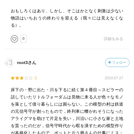
おもしろくはあり、しかし、そこはかとなく刺激は少ない
物語はいちおうの終わりを迎える（我々には見えなくな
る）。
0
詳細をみる
root3さん
フォロー
3
2010.07.27
床下の・野に出た・川を下るに続く第４冊目～スピラーの
話していたリトルフォーダムは見物に来る人が色々なモノ
を落として借り暮らしには困らない。この模型の村は鉄道
の元信号守が創ったもので，終列車に轢かれそうになった
アライグマを助けて片足を失い，川沿いに小さな家と土地
を貰ったのだが，信号守時代から暇を潰すための模型作り
が本格化したもので，ポットと云う爺さんの仕事にミス・