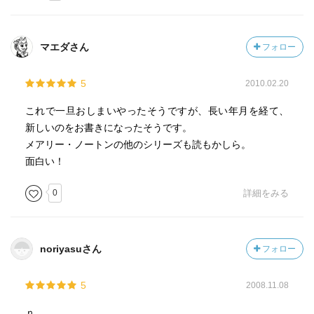
ッティーとスピラーは舟に乗って冒険をし，川沿いに新し
い家を造りそうな予告が出ている。映画は，どこをどう取
捨選択したのだろう。ＮＴＶでは大ヒットといっている
マエダさん
フォロー
が，実際に映画館に行くと大したことないんだよね。取り
敢えず本を読み終えてＤＶＤで観れば良いかな？訳者の林
5
2010.02.20
さんは早稲田の経済の先生で・・・この本が初版された年
には亡くなっている。挿絵が一番まともだった気がする
これで一旦おしまいやったそうですが、長い年月を経て、
新しいのをお書きになったそうです。
メアリー・ノートンの他のシリーズも読もかしら。
面白い！
0
詳細をみる
noriyasuさん
フォロー
5
2008.11.08
ｎ．