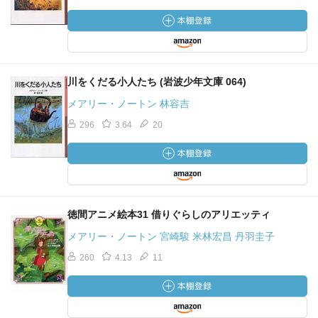
川をくだる小人たち (岩波少年文庫 064)
メアリー・ノートン 林容吉
296
3.64
20
徳間アニメ絵本31 借りぐらしのアリエッティ
メアリー・ノートン 宮崎駿 米林宏昌 丹羽圭子
260
4.13
11