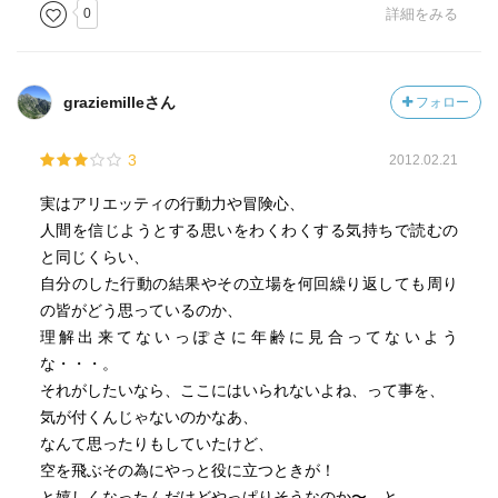
0
詳細をみる
graziemilleさん
フォロー
3
2012.02.21
実はアリエッティの行動力や冒険心、
人間を信じようとする思いをわくわくする気持ちで読むの
と同じくらい、
自分のした行動の結果やその立場を何回繰り返しても周り
の皆がどう思っているのか、
理解出来てないっぽさに年齢に見合ってないよう
な・・・。
それがしたいなら、ここにはいられないよね、って事を、
気が付くんじゃないのかなあ、
なんて思ったりもしていたけど、
空を飛ぶその為にやっと役に立つときが！
と嬉しくなったんだけどやっぱりそうなのか〜、と。