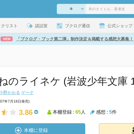
ックリスト
談話室
ブクログ通信
公式ショップ
「ブクログ・ブック第二弾」制作決定＆掲載する感想大募集！
NEW
ねのライネケ (岩波少年文庫 1
小野かおる
ゲーテ
007年7月18日発売)
3.86
本棚登録 :
65
人
感想 :
5
件
本棚に登録