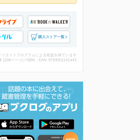
購入ストア一覧
ィリエイトプログラムによる収益を得ています
・本 (208ページ) / ISBN・EAN: 9784001141443