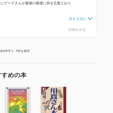
さにゲーテさんが最後の最後に仰る言葉どおり
いつの時代でも、永久に変わりないのではないだろう
詳細をみる
うものの・・・・・・。 こんな救いのない終わり
いんだろうか？？？とちょっと複雑な気分です。 だ
はばかる」だし、「正直者は馬鹿を見る」だし、「最後
全5件中 1 - 5件を表示
ゃない・・・・・・。 （まあ、現実としてはそうい
・・）
すすめの本