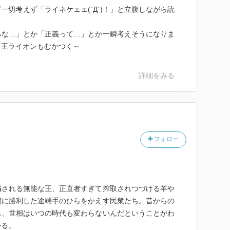
一切考えず「ライネケェェ(`Д´)！」と立腹しながら読
ろな…」とか「正義って…」とか一瞬考えそうになりま
～王ライオンもむかつく～
詳細をみる
フォロー
騙される無能な王、正直者すぎて搾取されつづける羊や
闘に勝利した途端手のひらをかえす民衆たち。昔からの
も、世相はいつの時代も変わらないんだということがわ
かる。