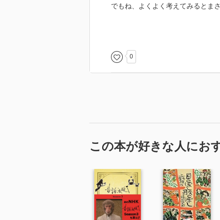
でもね、よくよく考えてみるとま
さてさて世の中とはこんなもの、
か。
0
だよなぁ・・・・・と。 とは言
方の物語が児童文学であって、い
ってこれじゃ「憎まれっ子、世に
に勝つのは悪賢いヤツ」みたいじ
う側面もなくはないけどさ・・・
（全文はブログにて）
この本が好きな人にお