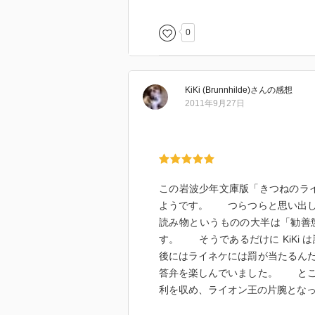
0
KiKi (Brunnhilde)
さん
の感想
2011年9月27日
この岩波少年文庫版「きつねのライ
ようです。 つらつらと思い出して
読み物というものの大半は「勧善
す。 そうであるだけに KiKi
後にはライネケには罰が当たるん
答弁を楽しんでいました。 とこ
利を収め、ライオン王の片腕とな