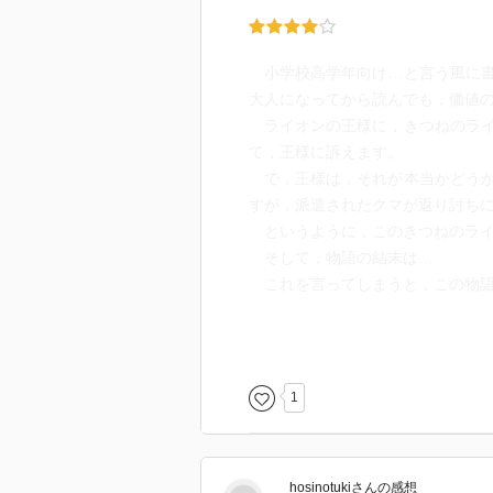
小学校高学年向け…と言う風に書
大人になってから読んでも，価値
ライオンの王様に，きつねのライ
て，王様に訴えます。
で，王様は，それが本当かどうか
すが，派遣されたクマが返り討ち
というように，このきつねのライ
そして，物語の結末は…
これを言ってしまうと，この物語
こういう話をあのゲーテがまとめ
中世のヨーロッパには，きつねの
1
そんなきつねや動物たちの話を集
hosinotuki
さん
の感想