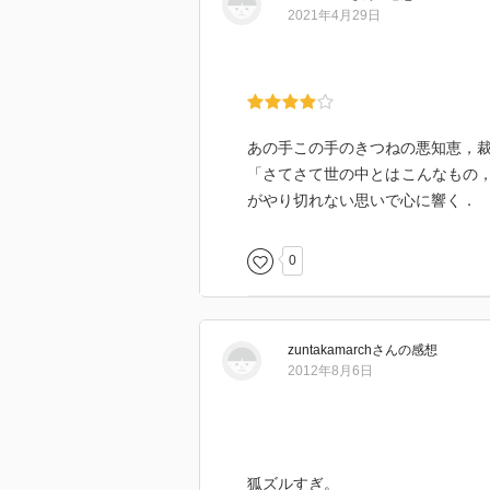
2021年4月29日
あの手この手のきつねの悪知恵，
「さてさて世の中とはこんなもの
がやり切れない思いで心に響く．
0
zuntakamarch
さん
の感想
2012年8月6日
狐ズルすぎ。