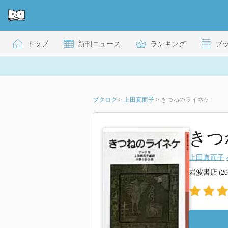
トップ
新刊ニュース
ランキング
ブ
ブクログ
>
上田真而子
>
きつねのライネケ
きつ
上田真而子
岩波書店
(2