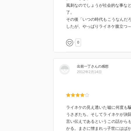
風刺なのでしょうが社会的な事など
了。
その後「いつの時代もこうなんだ
したが、やっぱりライネケ腹立つ
0
出前一丁
さん
の感想
2012年2月14日
ライネケの見え透いた嘘に何度も
うさぎたち、そしてライネケが決
言い伝えであるというこの話から
かる。まさに憎まれっ子世にはば