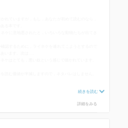
かれていますが，もし，あなたが初めて読むのなら，
のある本です。
ネケに意地悪されたと，いろいろな動物たちが出てき
確認するために，ライネケを連れてこようとするので
にあいます。次は…。
ネケはとても，悪い奴という感じで描かれています。
を読む価値が半減しますので，ネタバレはしません。
たというのも驚きです。
ライネケのような話が，語り継がれてきたようです。
詳細をみる
めた本も，出ているようです。