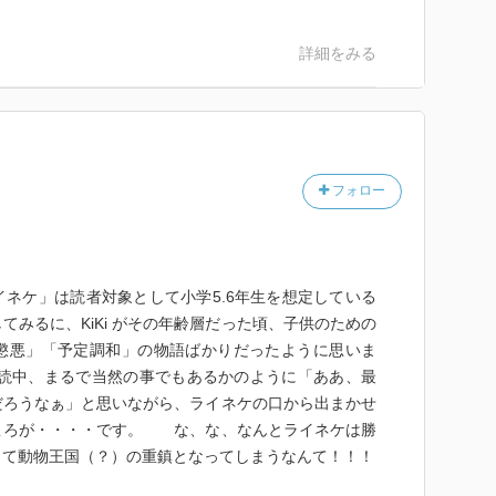
詳細をみる
フォロー
ネケ」は読者対象として小学5.6年生を想定している
みるに、KiKi がその年齢層だった頃、子供のための
懲悪」「予定調和」の物語ばかりだったように思いま
 は読中、まるで当然の事でもあるかのように「ああ、最
だろうなぁ」と思いながら、ライネケの口から出まかせ
ろが・・・・です。 な、な、なんとライネケは勝
って動物王国（？）の重鎮となってしまうなんて！！！