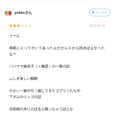
yukkeさん
フォロー
3
2013.04.14
うーん
表紙に２ってかいてあったんだから１から読めばよかった
なー
パパママ娘息子（＋幽霊）の一家の話
ふしぎ楽しい騒動
小さい一族や引っ越してきたゴブリンたちや
アダムのリンゴの話
月桂樹の木にのぼると眠っちゃう話とか