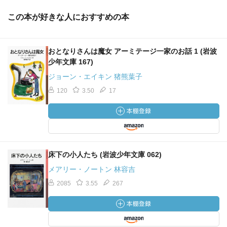
この本が好きな人におすすめの本
おとなりさんは魔女 アーミテージ一家のお話 1 (岩波
少年文庫 167)
ジョーン・エイキン 猪熊葉子
120
3.50
17
床下の小人たち (岩波少年文庫 062)
メアリー・ノートン 林容吉
2085
3.55
267