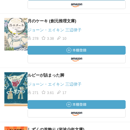
月のケーキ (創元推理文庫)
ジョーン・エイキン 三辺律子
278
3.38
10
ルビーが詰まった脚
ジョーン・エイキン 三辺律子
271
3.61
17
しずくの首飾り (岩波少年文庫)