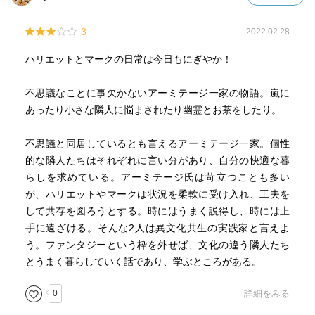
3
2022.02.28
ハリエットとマークの日常は今日もにぎやか！
不思議なことに事欠かないアーミテージ一家の物語。嵐に
あったり小さな隣人に悩まされたり幽霊とお茶をしたり。
不思議と同居しているとも言えるアーミテージ一家。個性
的な隣人たちはそれぞれに言い分があり、自分の快適な暮
らしを求めている。アーミテージ氏は苛立つことも多い
が、ハリエットやマークは状況を柔軟に受け入れ、工夫を
して共存を図ろうとする。時にはうまく説得し、時には上
手に遠ざける。そんな2人は異文化共生の実践家と言えよ
う。ファンタジーという枠を外せば、文化の違う隣人たち
とうまく暮らしていく話であり、学ぶところがある。
0
詳細をみる