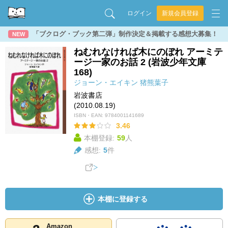
ログイン
新規会員登録
「ブクログ・ブック第二弾」制作決定＆掲載する感想大募集！
NEW
ねむれなければ木にのぼれ アーミテ
ージ一家のお話 2 (岩波少年文庫
168)
ジョーン・エイキン
猪熊葉子
岩波書店
(2010.08.19)
ISBN・EAN:
9784001141689
3.46
本棚登録:
59
人
感想:
5
件
本棚に登録する
Amazon