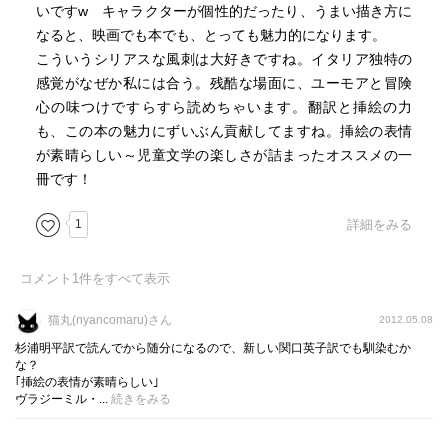
あった小さい「日伊英 伊日英」の辞書を引いてみた。
いですw キャラクターが個性的だったり、うまい描き方に
なると、映画でも本でも、とっても魅力的になります。
それによると日→伊→英で引くと、
こういうシリアスな風刺は大好きですね。イタリア独特の
韮→erba cipollina →leek
感覚がなぜか私には合う。残酷な場面に、ユーモアと冒険
葱→porro→leek
心の味つけですらすら読めちゃいます。翻訳と挿絵の力
となっていた。erbaは「草」の意で、玉葱cipollaであるこ
も、この本の魅力にずいぶん貢献してますね。挿絵の表情
とから推測がつくように、字義通りにいけば"草葱"のような
が素晴らしい～児童文学の楽しさが詰まったオススメの一
名である。そして英語ではどちらも「leek」。
冊です！
これを伊→日で引くと、
1
詳細をみる
porro→ポロネギ（地中海原産のネギ）が出てきた。「erba
cipollina 」はあいにく見出し語になかった。
コメント
1
件をすべて表示
それで「ポロネギ」を別の辞書で引いてみると、「→リー
猫丸(nyancomaru)さん
2012.05.08
キに同じ」となっている。
杉浦明平訳で読んでから随分になるので、新しい関口英子訳でも馴染むか
リーキ（leek）→ユリ科の二年生葉菜。ヨーロッパで古くか
な？
｢挿絵の表情が素晴らしい｣
ら栽培され、日本には明治以降に導入。洋冬葱と称し、葉
ヴラジーミル・...
続きをみる
鞘部を軟白して食用とする。ニラネギ。ポロネギ。