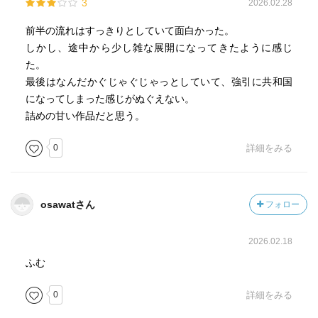
3
2026.02.28
版）」
前半の流れはすっきりとしていて面白かった。
コケモモのほうは、辞書を引いてみると、「ツツジ科の常
しかし、途中から少し雑な展開になってきたように感じ
緑小低木」で「紅色の液果を結ぶ」とあり、そこからする
た。
と、いわゆる「ブルーベリー」とは違う気もするが、同じ
最後はなんだかぐじゃぐじゃっとしていて、強引に共和国
辞書でブルーベリーを引くと、「北米原産のツツジ科コケ
になってしまった感じがぬぐえない。
モモ属の低木約20種の総称」とあるので、これはイタリア
詰めの甘い作品だと思う。
語になると似たような表記なのかもしれないと思える。
0
詳細をみる
そして、「アーティーチョーク」も辞書を引いてみると、
これは「キク科チョウセンアザミ属の多年草」で、和名が
「朝鮮薊」というらしい。アザミとアーティーチョークも
osawatさん
フォロー
印象が違うと思っていたが、アーティーチョークは「若い
つぼみ」を食べるというので、花を咲かせればアザミなの
2026.02.18
だろう。
ふむ
しかし、ニンジンとパセリは、またえらい違うでと思い
0
詳細をみる
（役柄は同じ、サクランボ坊やの家庭教師）、私なりに推