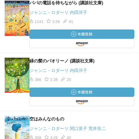
パパの電話を待ちながら (講談社文庫)
ジャンニ・ロダーリ 内田洋子
1141
3.58
91
緑の髪のパオリーノ (講談社文庫)
ジャンニ・ロダーリ 内田洋子
366
3.38
20
空はみんなのもの
ジャンニ・ロダーリ 関口英子 荒井良二
358
4.28
40