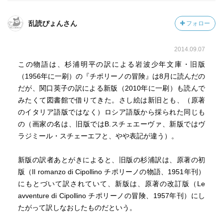
乱読ぴょんさん
フォロー
2014.09.07
この物語は、杉浦明平の訳による岩波少年文庫・旧版
（1956年に一刷）の『チポリーノの冒険』は8月に読んだの
だが、関口英子の訳による新版（2010年に一刷）も読んで
みたくて図書館で借りてきた。さし絵は新旧とも、（原著
のイタリア語版ではなく）ロシア語版から採られた同じも
の（画家の名は、旧版ではB.スチェエーヴァ、新版ではヴ
ラジミール・スチェーエフと、やや表記が違う）。
新版の訳者あとがきによると、旧版の杉浦訳は、原著の初
版（Il romanzo di Cipollino チポリーノの物語、1951年刊）
にもとづいて訳されていて、新版は、原著の改訂版（Le
avventure di Cipollino チポリーノの冒険、1957年刊）にし
たがって訳しなおしたものだという。