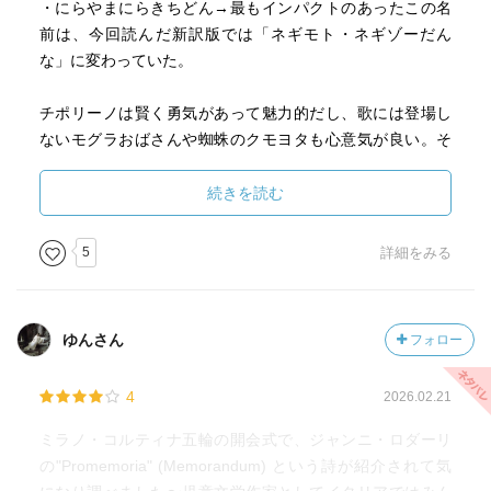
・にらやまにらきちどん→最もインパクトのあったこの名
前は、今回読んだ新訳版では「ネギモト・ネギゾーだん
な」に変わっていた。
チポリーノは賢く勇気があって魅力的だし、歌には登場し
ないモグラおばさんや蜘蛛のクモヨタも心意気が良い。そ
して悪者たちの描きかたは皮肉が効いている。野菜たっぷ
りミネストローネが食べたくなる。
続きを読む
5
詳細をみる
ゆんさん
フォロー
4
2026.02.21
ミラノ・コルティナ五輪の開会式で、ジャンニ・ロダーリ
の"Promemoria" (Memorandum) という詩が紹介されて気