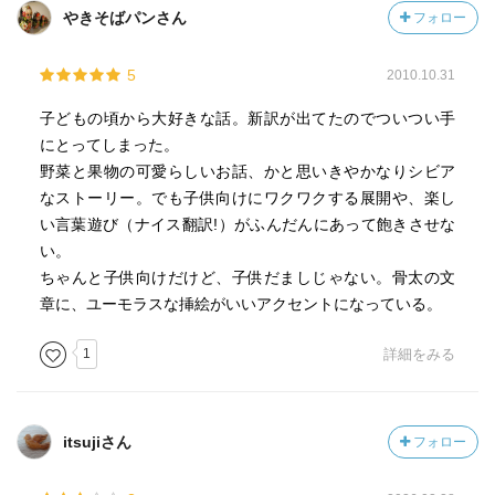
ニラネギ！
やきそばパンさん
フォロー
これが、ニラ山ニラ吉どんになり、ネギモト・ネギゾーだ
5
2010.10.31
んなになったゆえんか？そもそも、原著で、「ニラ山ニラ
吉どん」＝「ネギモト・ネギゾーだんな」は、なんと表記
子どもの頃から大好きな話。新訳が出てたのでついつい手
されているのだろう？？
にとってしまった。
野菜と果物の可愛らしいお話、かと思いきやかなりシビア
「ニラ山ニラ吉どん（旧版）」と「ネギモト・ネギゾーだ
なストーリー。でも子供向けにワクワクする展開や、楽し
んな（新版）」のような例は、他にもいくつかあって、著
い言葉遊び（ナイス翻訳!）がふんだんにあって飽きさせな
者が改訂版でもしや野菜を変えたのか（？）、まるで違う
い。
野菜になってるのもある。私が気づいたのは、
ちゃんと子供向けだけど、子供だましじゃない。骨太の文
章に、ユーモラスな挿絵がいいアクセントになっている。
「コケモモさん（旧版）」と「ブルーベリーさん（新
版）」
1
詳細をみる
「アメリカニンジン先生（旧版）」と「パセリ卿（新
版）」
「アザミ博士（旧版）」と「アーティーチョーク先生（新
itsujiさん
フォロー
版）
「朝鮮アザミ（旧版）」と「アーティーチョーク（新