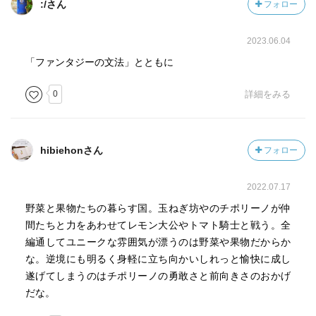
:/さん
フォロー
えてきた。
2023.06.04
とはいえ本作の真の魅力は、そうした現実の問題を超え
て、果物と野菜たちの個性的な世界が織りなす、ユーモア
「ファンタジーの文法」とともに
と詩情にあるのだろう。
0
詳細をみる
hibiehonさん
フォロー
2022.07.17
野菜と果物たちの暮らす国。玉ねぎ坊やのチポリーノが仲
間たちと力をあわせてレモン大公やトマト騎士と戦う。全
編通してユニークな雰囲気が漂うのは野菜や果物だからか
な。逆境にも明るく身軽に立ち向かいしれっと愉快に成し
遂げてしまうのはチポリーノの勇敢さと前向きさのおかげ
だな。