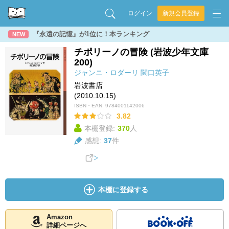
ログイン
新規会員登録
『永遠の記憶』が1位に！本ランキング
NEW
チポリーノの冒険 (岩波少年文庫
200)
ジャンニ・ロダーリ
関口英子
岩波書店
(2010.10.15)
ISBN・EAN:
9784001142006
3.82
本棚登録:
370
人
感想:
37
件
本棚に登録する
Amazon
詳細ページへ