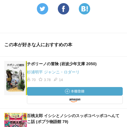
この本が好きな人におすすめの本
チポリーノの冒険 (岩波少年文庫 2050)
杉浦明平 ジャンニ・ロダーリ
70
3.78
14
百桃太郎 イシシとノシシのスッポコペッポコへんて
こ話 (ポプラ物語館 79)