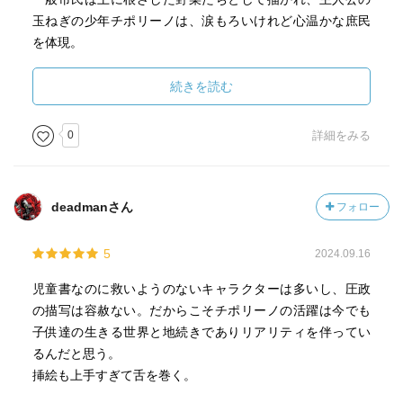
玉ねぎの少年チポリーノは、涙もろいけれど心温かな庶民
を体現。
特に秀逸なのは、それぞれの果物や野菜の特性を活かした
続きを読む
性格描写。
0
詳細をみる
熟れるにつれて甘ったるく怠惰になっていく洋ナシのお嬢
様、臭いを武器に権力に抵抗するにんにく一家、引き抜か
れまいと必死に根を張るカブの親子―これらの描写は、今
deadmanさん
フォロー
日の権力や特権に対する皮肉としても読むことができる。
5
2024.09.16
現代の読者にとって本作の価値は、社会の不正義を告発す
る直接的なメッセージよりも、むしろこうした重層的な比
児童書なのに救いようのないキャラクターは多いし、圧政
喩と遊び心にある。
の描写は容赦ない。だからこそチポリーノの活躍は今でも
子供達の生きる世界と地続きでありリアリティを伴ってい
例えば、道路を歩くだけでも税金を取られる「歩行税」
るんだと思う。
は、今日のさまざまな理不尽な制度や規制を連想させる。
挿絵も上手すぎて舌を巻く。