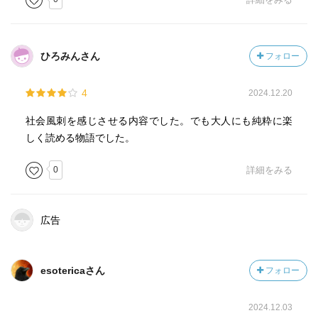
たないことです」（p.213）となっている。）
クマはこれを聞いて、「でも、レモン大公は、悪い支配者
ひろみんさん
フォロー
じゃないと思うよ。（略）父さんも母さんも、好きなだけ
ごはんを食べさせてもらってるし、おりのまえを通る人間
たちをながめて、けっこう楽しんでるんだって。レモン大
4
2024.12.20
公は、やさしいところがあるんだ。父さんたちが退屈しな
社会風刺を感じさせる内容でした。でも大人にも純粋に楽
いように、大勢の人間たちをながめられる場所においてく
しく読める物語でした。
れたんだ。（略）」（p.217）と語る。
0
詳細をみる
支配者にも多少はいいところがあるんだ、有り難いこと
だ、という類のこういうセリフをさらーっと書いてしまう
ところに、著者のジャンニ・ロダーリの市井観察のするど
広告
さを感じる。
もうちょっとロダーリの本を読んでみたくて、『ファンタ
esotericaさん
フォロー
ジーの文法―物語創作法入門』を借りてきてみた。
2024.12.03
（9/3了）