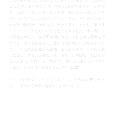
になり調べました〜児童文学作家としてイタリアではみん
な読んでいるとのことで、特に代表作でありそうな本作
を。話は小さな話が長く続くので、長いな〜と思うところ
がないわけではないのだけど、ところどころに散りばめら
れた政治批判が、子供たちに当たり前のこととして染み通
っていってくれたらいいなと思う良書でした。権力者によ
り設定されたルールが不条理の時は、それを破る勇気を持
つべき。色々な勉強をし、悪人（権力者）に立ち向かうべ
き。…その思想は物語の冒頭、主人公チポリーノの父が息
子に語る「本など必要ないさ。おまえが学ばなければなら
ないものはただひとつ。”悪者”だ。悪い人に出会ったら立ち
止まり、じっくりと観察するんだぞ」(p.22)
クモヨタがパクッと食べられてしまったのは悲しかっ
た、、そういう残酷さ含めて、よかったです。