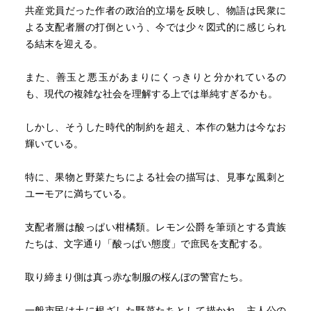
共産党員だった作者の政治的立場を反映し、物語は民衆に
よる支配者層の打倒という、今では少々図式的に感じられ
※「ニラ」と「ネギ」のことや、「アメリカニンジン」と
る結末を迎える。
「パセリ」のことなど、イタリア語もしくはロダーリ作品
に詳しい方がおられたら、おしえてください！！
また、善玉と悪玉があまりにくっきりと分かれているの
も、現代の複雑な社会を理解する上では単純すぎるかも。
しかし、そうした時代的制約を超え、本作の魅力は今なお
輝いている。
特に、果物と野菜たちによる社会の描写は、見事な風刺と
ユーモアに満ちている。
支配者層は酸っぱい柑橘類。レモン公爵を筆頭とする貴族
たちは、文字通り「酸っぱい態度」で庶民を支配する。
取り締まり側は真っ赤な制服の桜んぼの警官たち。
一般市民は土に根ざした野菜たちとして描かれ、主人公の