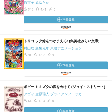
原京子 原ゆたか
345
4.41
6
トリコ フグ鯨をつかまえろ! (集英社みらい文庫)
村山功 島袋光年 東映アニメーション
31
4.17
3
ポピー ミミズクの森をぬけて (ジョイ・ストリート)
アヴィ 金原瑞人 ブライアンフロッカ
64
4.13
8