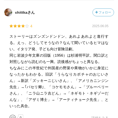
測してみたのは、アメリカニンジン先生（旧版）とは別
に、話のなかで「ニンジン探偵（旧版）」＝「探偵ミスタ
chittkaさん
フォロー
ー・キャロット（新版）」が出てくるので、初版を読みな
おした著者が、紛らわしくないように、アメリカニンジン
先生のほうを、別の野菜の「パセリ卿」に変えたのか？と
4
2025.06.05
いうこと（あくまで私の推測）。
ストーリーはズンズンドンドン、あれよあれよと進行す
る。えっ、どうしてそうなの？なんて聞いているヒマはな
そんなこんなの異同がちょっと気になりつつも、やはり新
い。イタリア発、子ども向け冒険活劇。
訳でも『チポリーノの冒険』はおもしろかった（現在、流
同じ岩波少年文庫の旧版（1956）は杉浦明平訳。関口訳と
通しているのはこちらの版である）。
対照しながら読むのも一興。読後感がちょっと異なる。
ちなみにこの半世紀で外国産の野菜や果物がいかに身近に
新版を読んでいて印象に残ったセリフのひとつは、両親が
なったかもわかる。旧訳「うらなりカボチャのおじいさ
レモン大公の動物園のおりに入れられてしまっているクマ
ん」→新訳「ズッキーニじいさん」、「アメリカニンジン
と知りあったチポリーノが、自由ってなんのことかよく分
先生」→｢パセリ卿｣、「コケモモさん」→「ブルーベリー
からないというクマに、こう言うところ。
さん」、「ニラ山ニラ吉どん」→「ネギモト・ネギゾーだ
んな」、「アザミ博士」→「アーティチョーク先生」、と
▼「自由というのはね、だれにも支配されないってことな
いった具合。
んだ」（p.217）
（ちなみにこのセリフは、旧版では「自由とは、主人をも
0
詳細をみる