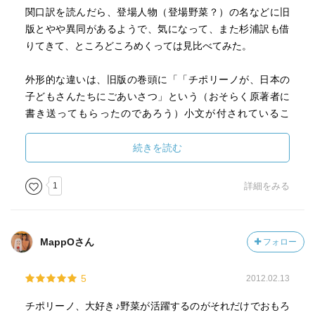
関口訳を読んだら、登場人物（登場野菜？）の名などに旧
版とやや異同があるようで、気になって、また杉浦訳も借
りてきて、ところどころめくっては見比べてみた。
外形的な違いは、旧版の巻頭に「「チポリーノが、日本の
子どもさんたちにごあいさつ」という（おそらく原著者に
書き送ってもらったのであろう）小文が付されているこ
と、旧版では29章＋エピローグという形式になっていたも
のが、新版ではエピローグではなく30章になっているこ
続きを読む
と、旧版には、「三人のうた」と「チポリーノのうた（楽
譜）」が付いていること。
1
詳細をみる
登場野菜の名では、私のアタマで鳴りひびいいていた「チ
ポリーノのうた」でも出てくる「ニラ山ニラ吉どん」が、
MappOさん
フォロー
新版では「ネギモト・ネギゾーだんな」になっていること
にまず気づく。「ニラ」と「ネギ」は日本語で指すものと
5
2012.02.13
しては、形状も風味も異なるが、イタリア語では、もしか
して同じことばで両方指すのだろうか？と思い、図書館に
チポリーノ、大好き♪野菜が活躍するのがそれだけでおもろ