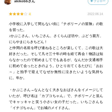
akikobbさん
フォロー
4
2022.06.14
小学校に入学して間もない頃に『チポリーノの冒険』の歌
を習った。
♪かぶこさん、いちごさん、さくらんぼ坊や、ぶどう親方、
にらやまにらきちどん！
と仲間の名前を呼び連ねるところが楽しくて、この歌は大
好きだった。そして凡そ三十年の時を経て再会！物語は知
らなかったので初めましてでもあるが、なんだか文通相手
に初めて会ったときのよう。ひとり出てくるたびに「おお
～」と拍手で迎えてなぜか無性に泣きたいような気持ち
に。年か。
・かぶこさん→なんとなく大きなおばさんをイメージして
いたが、呼び名は「カブコちゃん」で、チポリーノと並ん
でキャッキャと笑う小さい女の子だった。いちごさんも
「イチゴちゃん」でお城のメイドさん。